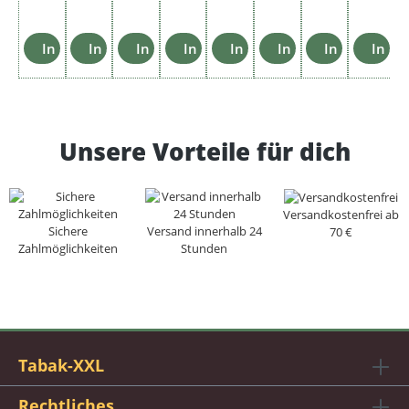
In den Warenkorb
In den Warenkorb
In den Warenkorb
In den Warenkorb
In den Warenkorb
In den Warenkorb
In den Ware
In d
Unsere Vorteile für dich
Versandkostenfrei ab
Sichere
Versand innerhalb 24
70 €
Zahlmöglichkeiten
Stunden
Tabak-XXL
Rechtliches