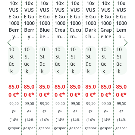
10x
10x
10x
10x
10x
10x
10x
10x
VUS
VUS
VUS
VUS
VUS
VUS
VUS
VUS
E Go
E Go
E Go
E Go
E Go
E Go
E Go
E Go
1000
1000
1000
1000
1000
1000
1000
1000
Berr
Berr
Blue
Crea
Cucu
Dark
Grap
Lem
y
y
berr
my
mbe
Cher
e Ice
on
Blen
Wate
y Ice
Toba
r Mix
ry
Berr
10
10
10
10
10
10
10
10
d
rmel
cco
y
on
St
St
St
St
St
St
St
St
üc
üc
üc
üc
üc
üc
üc
üc
k
k
k
k
k
k
k
k
85,0
85,0
85,0
85,0
85,0
85,0
85,0
85,0
0 €*
0 €*
0 €*
0 €*
0 €*
0 €*
0 €*
0 €*
99,50
99,50
99,50
99,50
99,50
99,50
99,50
99,50
€*
€*
€*
€*
€*
€*
€*
€*
(14%
(14%
(14%
(14%
(14%
(14%
(14%
(14%
gespar
gespar
gespar
gespar
gespar
gespar
gespar
gespar