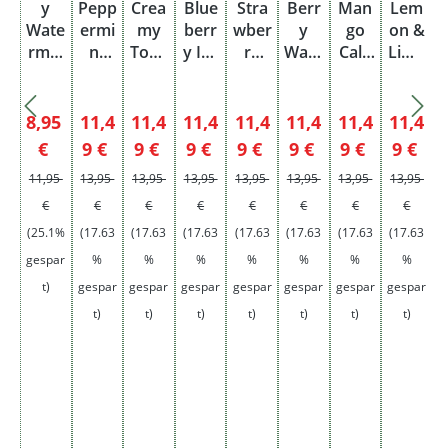
y
Pepp
Crea
Blue
Stra
Berr
Man
Lem
Wate
ermi
my
berr
wber
y
go
on &
rmel
nt
Toba
y Ice
ry
Wate
Cala
Lime
on
Ice
cco
20m
Ice
rmel
man
20m
20
20m
20m
g
20m
on
si
g
mg
g
g
g
20m
20m
Verkaufspreis:
Verkaufspreis:
Verkaufspreis:
Verkaufspreis:
Verkaufspreis:
Verkaufspreis:
Verkaufsprei
Verkau
8,95
11,4
11,4
11,4
11,4
11,4
11,4
11,4
Einw
g
g
Regulärer Preis:
Regulärer Preis:
Regulärer Preis:
Regulärer Preis:
Regulärer Preis:
Regulärer Preis:
Regulärer Prei
Regu
€
9 €
9 €
9 €
9 €
9 €
9 €
9 €
eg
11,95
13,95
13,95
13,95
13,95
13,95
13,95
13,95
€
€
€
€
€
€
€
€
(25.1%
(17.63
(17.63
(17.63
(17.63
(17.63
(17.63
(17.63
(
gespar
%
%
%
%
%
%
%
t)
gespar
gespar
gespar
gespar
gespar
gespar
gespar
g
t)
t)
t)
t)
t)
t)
t)