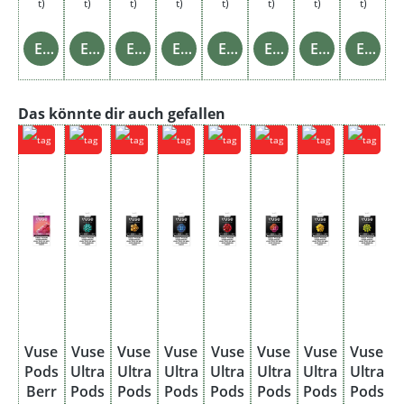
t)
t)
t)
t)
t)
t)
t)
t)
Einzelheiten
Einzelheiten
Einzelheiten
Einzelheiten
Einzelheiten
Einzelheiten
Einzelheiten
Einzelheiten
Produktgalerie überspringen
Das könnte dir auch gefallen
Vuse
Vuse
Vuse
Vuse
Vuse
Vuse
Vuse
Vuse
Pods
Ultra
Ultra
Ultra
Ultra
Ultra
Ultra
Ultra
U
Berr
Pods
Pods
Pods
Pods
Pods
Pods
Pods