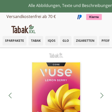
Alle Abbildungen, Texte und Beschreibungen d
Zum Hauptinhalt springen
Versandkostenfrei ab 70 €
Klarna
SPARPAKETE
TABAK
IQOS
GLO
ZIGARETTEN
PFEIF