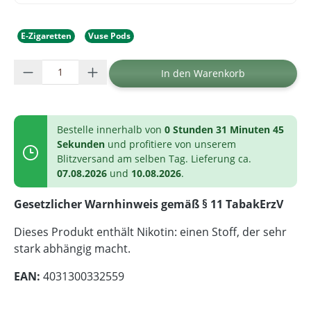
E-Zigaretten
Vuse Pods
Produkt Anzahl: Gib den gewünschten Wer
In den Warenkorb
Bestelle innerhalb von
0 Stunden 31 Minuten 45
Sekunden
und profitiere von unserem
Blitzversand am selben Tag. Lieferung ca.
07.08.2026
und
10.08.2026
.
Gesetzlicher Warnhinweis gemäß § 11 TabakErzV
Dieses Produkt enthält Nikotin: einen Stoff, der sehr
stark abhängig macht.
EAN:
4031300332559