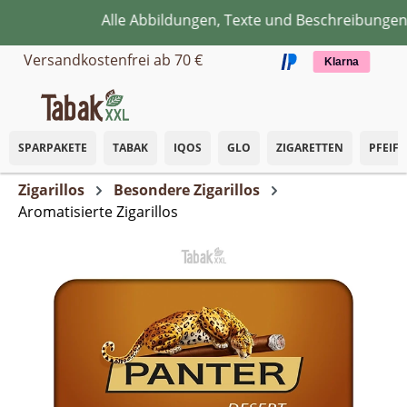
Alle Abbildungen, Texte und Beschreibungen d
Zum Hauptinhalt springen
Versandkostenfrei ab 70 €
Klarna
SPARPAKETE
TABAK
IQOS
GLO
ZIGARETTEN
PFEIF
Zigarillos
Besondere Zigarillos
Aromatisierte Zigarillos