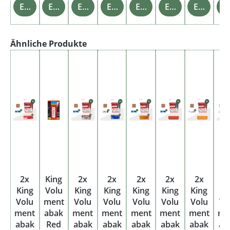
Einzelheiten
Einzelheiten
Einzelheiten
Einzelheiten
Einzelheiten
Einzelheiten
Einzelheiten
Einz
Produktgalerie überspringen
Ähnliche Produkte
2x
King
2x
2x
2x
2x
2x
2
King
Volu
King
King
King
King
King
Ki
Volu
ment
Volu
Volu
Volu
Volu
Volu
Vo
ment
abak
ment
ment
ment
ment
ment
me
abak
Red
abak
abak
abak
abak
abak
ab