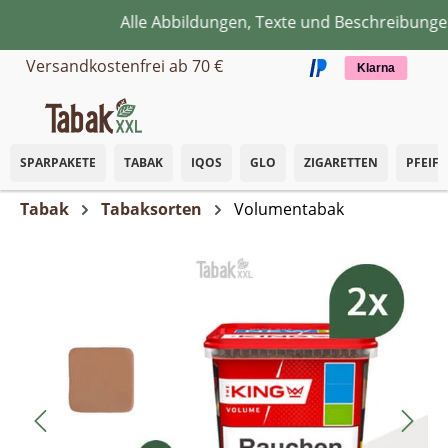
Alle Abbildungen, Texte und Beschreibungen 
Zum Hauptinhalt springen
Versandkostenfrei ab 70 €
Klarna
SPARPAKETE
TABAK
IQOS
GLO
ZIGARETTEN
PFEIF
Tabak
Tabaksorten
Volumentabak