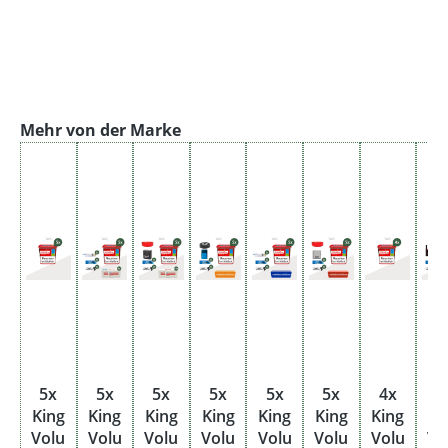
Produktgalerie überspringen
Mehr von der Marke
5x
5x
5x
5x
5x
5x
4x
4
King
King
King
King
King
King
King
Ki
Volu
Volu
Volu
Volu
Volu
Volu
Volu
Vo