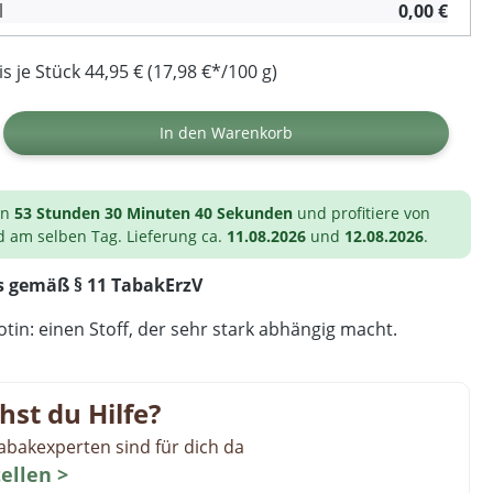
l
0,00 €
 je Stück 44,95 € (17,98 €*/100 g)
ib den gewünschten Wert ein oder benutz
In den Warenkorb
on
53 Stunden 30 Minuten 39 Sekunden
und profitiere von
d am selben Tag. Lieferung ca.
11.08.2026
und
12.08.2026
.
s gemäß § 11 TabakErzV
tin: einen Stoff, der sehr stark abhängig macht.
hst du Hilfe?
abakexperten sind für dich da
tellen >