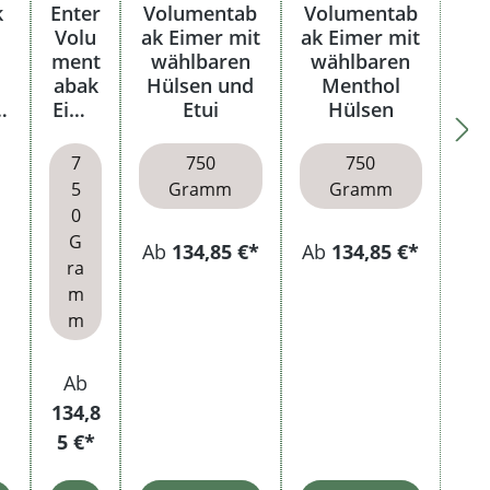
k
Enter
Volumentab
Volumentab
Volu
ak Eimer mit
ak Eimer mit
ment
wählbaren
wählbaren
abak
Hülsen und
Menthol
e
Eime
Etui
Hülsen
r
7
750
750
5
Gramm
Gramm
0
G
Ab
134,85 €*
Ab
134,85 €*
ra
m
m
Ab
134,8
5 €*