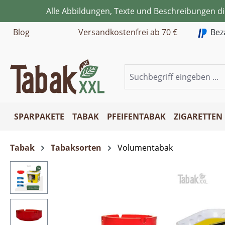
Alle Abbildungen, Texte und Beschreibungen d
m Hauptinhalt springen
Zur Suche springen
Zur Hauptnavigation springen
Blog
Versandkostenfrei ab 70 €
Bez
SPARPAKETE
TABAK
PFEIFENTABAK
ZIGARETTEN
Tabak
Tabaksorten
Volumentabak