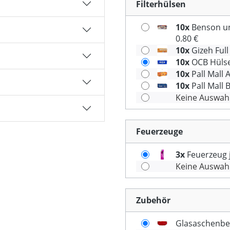
Filterhülsen
10x
Benson un
0.80 €
10x
Gizeh Full
10x
OCB Hülsen
10x
Pall Mall 
10x
Pall Mall 
Keine Auswah
Feuerzeuge
3x
Feuerzeug j
Keine Auswah
Zubehör
Glasaschenbe