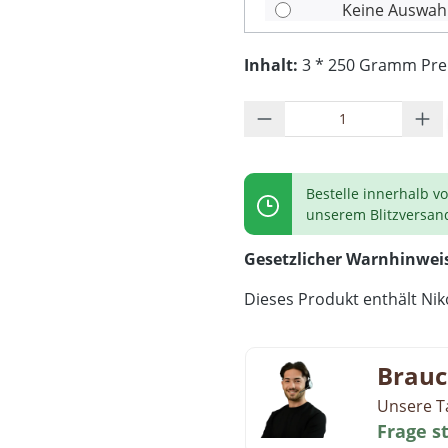
Keine Auswah
Inhalt:
3 * 250 Gramm Preis
Produkt Anzahl: G
Bestelle innerhalb v
unserem Blitzversan
Gesetzlicher Warnhinwei
Dieses Produkt enthält Niko
Brauc
Unsere T
Frage s