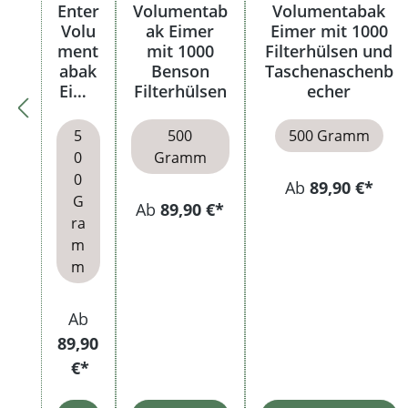
Enter
Volumentab
Volumentabak
Volu
ak Eimer
Eimer mit 1000
ment
mit 1000
Filterhülsen und
abak
Benson
Taschenaschenb
Eime
Filterhülsen
echer
r
5
500
500 Gramm
0
Gramm
0
Ab
89,90 €*
G
Ab
89,90 €*
ra
m
m
Ab
89,90
€*