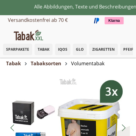
Alle Abbildungen, Texte und Beschreibungen di
Zum Hauptinhalt springen
Versandkostenfrei ab 70 €
Klarna
SPARPAKETE
TABAK
IQOS
GLO
ZIGARETTEN
PFEIF
Tabak
Tabaksorten
Volumentabak