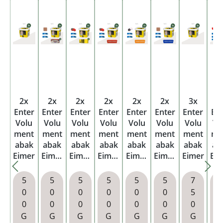
2x
2x
2x
2x
2x
2x
3x
3
Enter
Enter
Enter
Enter
Enter
Enter
Enter
En
Volu
Volu
Volu
Volu
Volu
Volu
Volu
Vo
ment
ment
ment
ment
ment
ment
ment
me
abak
abak
abak
abak
abak
abak
abak
ab
Eimer
Eimer
Eimer
Eimer
Eimer
Eimer
Eimer
Ei
mit
mit
mit
mit
mit
m
1000
1000
wähl
wähl
wähl
wä
5
5
5
5
5
5
7
Bens
Filter
baren
baren
baren
ba
0
0
0
0
0
0
5
on
hülse
Hülse
Hülse
Hülse
Hü
0
0
0
0
0
0
0
Filter
n und
n
n und
n und
G
G
G
G
G
G
G
hülse
Tasch
Asch
Taba