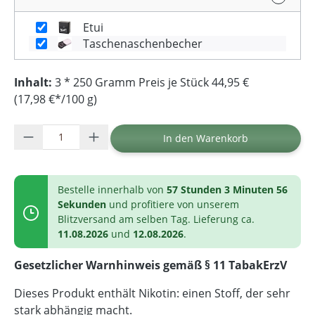
Etui
Taschenaschenbecher
Inhalt:
3 * 250 Gramm Preis je Stück 44,95 €
(17,98 €*/100 g)
Produkt Anzahl: Gib den gewünschten Wer
In den Warenkorb
Bestelle innerhalb von
57 Stunden 3 Minuten 56
Sekunden
und profitiere von unserem
Blitzversand am selben Tag. Lieferung ca.
11.08.2026
und
12.08.2026
.
Gesetzlicher Warnhinweis gemäß § 11 TabakErzV
Dieses Produkt enthält Nikotin: einen Stoff, der sehr
stark abhängig macht.