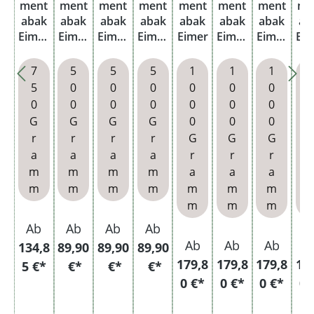
ment
ment
ment
ment
ment
ment
ment
me
abak
abak
abak
abak
abak
abak
abak
ab
Eimer
Eimer
Eimer
Eimer
Eimer
Eimer
Eimer
Ei
mit
mit
mit
mit
mit
mit
m
wähl
wähl
wähl
wähl
wähl
wähl
wä
7
5
5
5
1
1
1
baren
baren
baren
baren
baren
baren
ba
5
0
0
0
0
0
0
Ment
Hülse
Hülse
Hülse
Hülse
Hülse
Hü
0
0
0
0
0
0
0
hol
n
n und
n und
n und
n
n 
G
G
G
G
0
0
0
Hülse
Asch
Taba
Glasa
Et
r
r
r
r
G
G
G
n
enbe
kbefe
schen
a
a
a
a
r
r
r
r
cher
uchte
bech
m
m
m
m
a
a
a
r
er
m
m
m
m
m
m
m
m
m
m
Ab
Ab
Ab
Ab
Ab
Ab
Ab
A
134,8
89,90
89,90
89,90
179,8
179,8
179,8
17
5 €*
€*
€*
€*
0 €*
0 €*
0 €*
0 