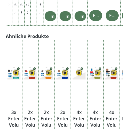
e
)
rt
rt
rt
rt
r
)
)
)
)
j
Einzelheiten
Einzelheiten
Ein
In den Warenkorb
In den Warenkorb
In den Warenkorb
e
0
.
Produktgalerie überspringen
Ähnliche Produkte
8
0
€
3x
2x
2x
2x
4x
4x
4x
4
Enter
Enter
Enter
Enter
Enter
Enter
Enter
En
Volu
Volu
Volu
Volu
Volu
Volu
Volu
Vo