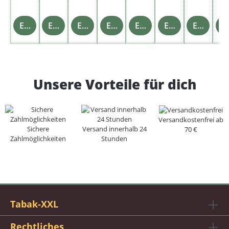
Einzelheiten
Einzelheiten
Einzelheiten
Einzelheiten
Einzelheiten
Einzelheiten
Einzelheiten
Einz
Unsere Vorteile für dich
Versandkostenfrei ab
Sichere
Versand innerhalb 24
70 €
Zahlmöglichkeiten
Stunden
Tabak-XXL
Rechtliches