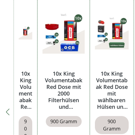
Produktgalerie überspringen
10x
10x King
10x King
King
Volumentabak
Volumentab
Volu
Red Dose mit
ak Red Dose
ment
2000
mit
abak
Filterhülsen
wählbaren
Red
und
Hülsen und
Dose
Glasaschenbech
Etui
er
9
900 Gramm
900
0
Gramm