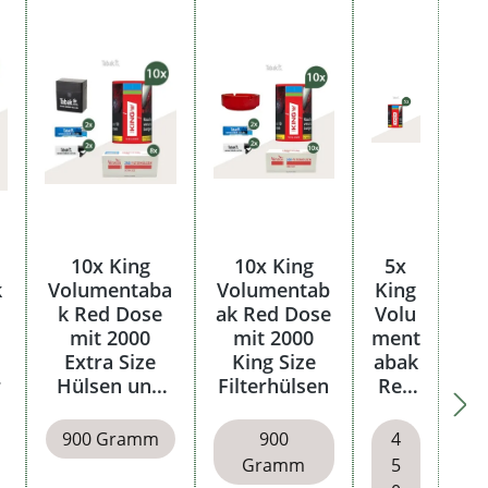
10x King
10x King
5x
k
Volumentaba
Volumentab
King
k Red Dose
ak Red Dose
Volu
mit 2000
mit 2000
ment
Extra Size
King Size
abak
r
Hülsen und
Filterhülsen
Red
Etui
Dose
900 Gramm
900
4
Gramm
5