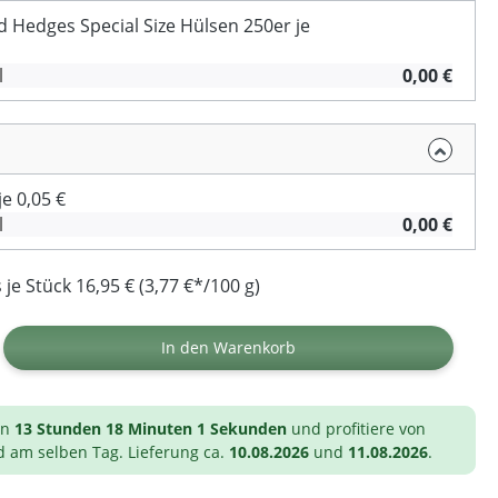
Hedges Special Size Hülsen 250er je
l
0,00 €
e 0,05 €
l
0,00 €
je Stück 16,95 € (3,77 €*/100 g)
ib den gewünschten Wert ein oder benutz
In den Warenkorb
on
13 Stunden 18 Minuten 1 Sekunden
und profitiere von
d am selben Tag. Lieferung ca.
10.08.2026
und
11.08.2026
.