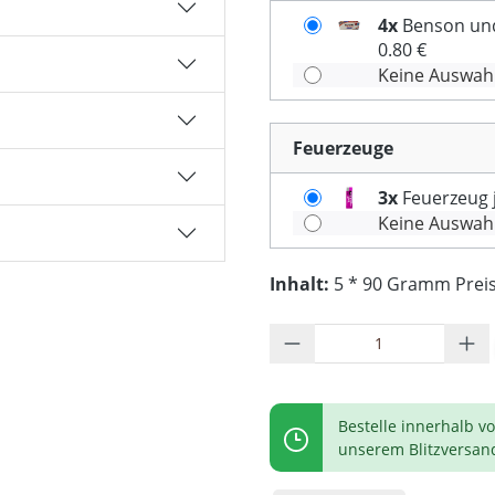
4x
Benson und 
0.80 €
Keine Auswah
Feuerzeuge
3x
Feuerzeug j
Keine Auswah
Inhalt:
5 * 90 Gramm Preis 
Produkt Anzahl: G
Bestelle innerhalb v
unserem Blitzversan