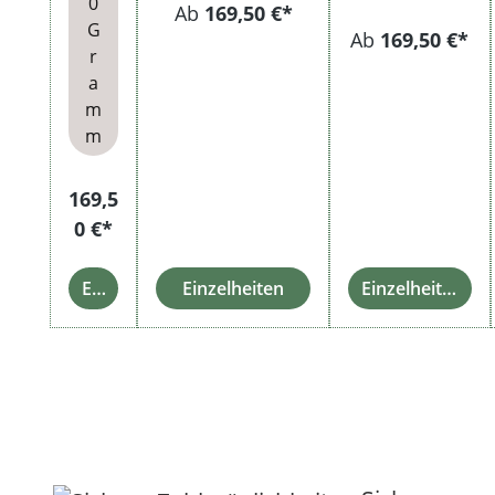
0
Ab
169,50 €*
G
Ab
169,50 €*
r
a
m
m
169,5
0 €*
Einzelheiten
Einzelheiten
Einzelheiten