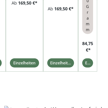
0
Ab
169,50 €*
G
Ab
169,50 €*
r
a
m
m
84,75
€*
Einzelheiten
Einzelheiten
Einzelheiten