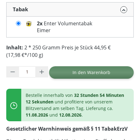
Tabak
2x
Enter Volumentabak
Eimer
Inhalt:
2 * 250 Gramm Preis je Stück 44,95 €
(17,98 €*/100 g)
Produkt Anzahl: Gib den gewünschten Wer
In den Warenkorb
Bestelle innerhalb von
32 Stunden 54 Minuten
12 Sekunden
und profitiere von unserem
Blitzversand am selben Tag. Lieferung ca.
11.08.2026
und
12.08.2026
.
Gesetzlicher Warnhinweis gemäß § 11 TabakErzV