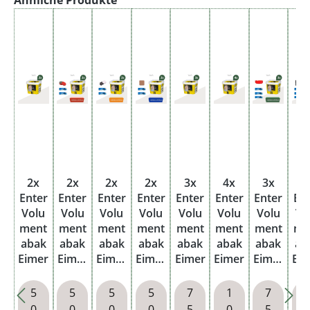
8
0
€
2x
2x
2x
2x
3x
4x
3x
3
Enter
Enter
Enter
Enter
Enter
Enter
Enter
En
Volu
Volu
Volu
Volu
Volu
Volu
Volu
Vo
ment
ment
ment
ment
ment
ment
ment
me
abak
abak
abak
abak
abak
abak
abak
ab
Eimer
Eimer
Eimer
Eimer
Eimer
Eimer
Eimer
Ei
mit
mit
mit
mit
m
wähl
wähl
wähl
wähl
wä
5
5
5
5
7
1
7
baren
baren
baren
baren
ba
0
0
0
0
5
0
5