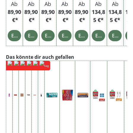
Ab
Ab
Ab
Ab
Ab
Ab
Ab
A
89,90
89,90
89,90
89,90
89,90
134,8
134,8
13
€*
€*
€*
€*
€*
5 €*
5 €*
5 
Einzelheiten
Einzelheiten
Einzelheiten
Einzelheiten
Einzelheiten
Einzelheiten
Einzelheiten
Einz
Produktgalerie überspringen
Das könnte dir auch gefallen