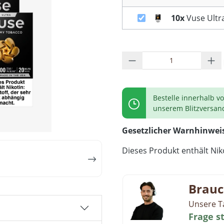
10x
Vuse Ultr
Produkt Anzahl: G
Bestelle innerhalb v
unserem Blitzversan
Gesetzlicher Warnhinwei
Dieses Produkt enthält Niko
Brauc
Unsere T
Frage s