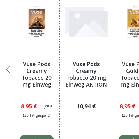
Vuse Pods
Vuse Pods
Vuse 
Creamy
Creamy
Gold
Tobacco 20
Tobacco 20 mg
Tobacc
mg Einweg
Einweg AKTION
mg Ei
Verkaufspreis:
Regulärer Preis:
Regulärer Preis:
Verkauf
8,95 €
10,94 €
8,95 €
11,95 €
(25.1% gespart)
(25.1% ge