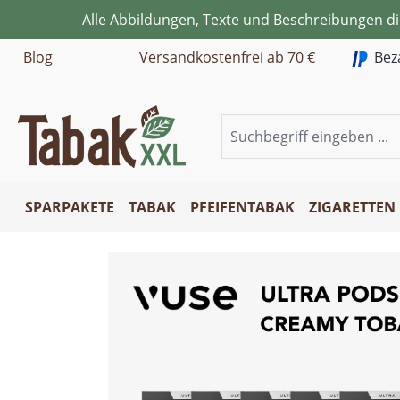
Alle Abbildungen, Texte und Beschreibungen d
m Hauptinhalt springen
Zur Suche springen
Zur Hauptnavigation springen
Blog
Versandkostenfrei ab 70 €
Bez
SPARPAKETE
TABAK
PFEIFENTABAK
ZIGARETTEN