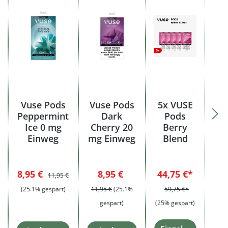
Vuse Pods
Vuse Pods
5x VUSE
Peppermint
Dark
Pods
Ice 0 mg
Cherry 20
Berry
Einweg
mg Einweg
Blend
reis:
lärer Preis:
Verkaufspreis:
Regulärer Preis:
Verkaufspreis:
Regulärer Preis:
8,95 €
8,95 €
44,75 €*
11,95 €
(25.1% gespart)
11,95 €
(25.1%
59,75 €*
gespart)
(25% gespart)