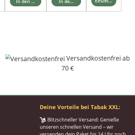
Einzelheiten
renkorb
In den Warenkorb
In den Warenkorb
Versandkostenfrei ab
70 €
Deine Vorteile bei Tabak XXL:
Blitzschneller Versand: Genieße
unseren schnellen Versand – wir
versenden dein Paket bis 14 Uhr noch