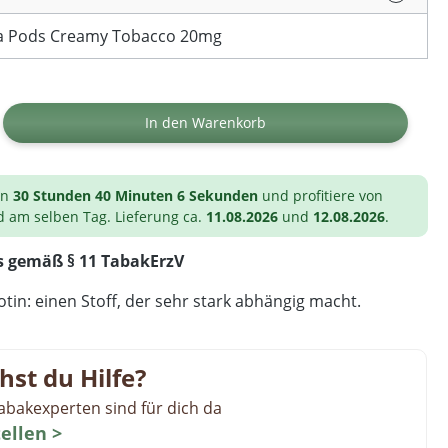
a Pods Creamy Tobacco 20mg
ib den gewünschten Wert ein oder benutz
In den Warenkorb
on
30 Stunden 40 Minuten 6 Sekunden
und profitiere von
d am selben Tag. Lieferung ca.
11.08.2026
und
12.08.2026
.
s gemäß § 11 TabakErzV
tin: einen Stoff, der sehr stark abhängig macht.
hst du Hilfe?
abakexperten sind für dich da
tellen >