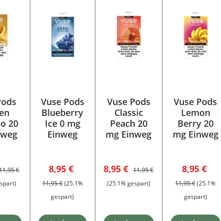
Pods
Vuse Pods
Vuse Pods
Vuse Pods
en
Blueberry
Classic
Lemon
o 20
Ice 0 mg
Peach 20
Berry 20
nweg
Einweg
mg Einweg
mg Einweg
spreis:
Regulärer Preis:
Verkaufspreis:
Regulärer Preis:
Verkaufspreis:
Regulärer Preis:
Verkaufsp
Regu
8,95 €
8,95 €
8,95 €
11,95 €
11,95 €
spart)
11,95 €
(25.1%
(25.1% gespart)
11,95 €
(25.1%
gespart)
gespart)