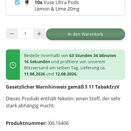
10x
Vuse Ultra Pods
Lemon & Lime 20mg
Produkt Anzahl: Gib den gewünschten Wer
In den Warenkorb
Bestelle innerhalb von
63 Stunden 34 Minuten
16 Sekunden
und profitiere von unserem
Blitzversand am selben Tag. Lieferung ca.
11.08.2026
und
12.08.2026
.
Gesetzlicher Warnhinweis gemäß § 11 TabakErzV
Dieses Produkt enthält Nikotin: einen Stoff, der sehr
stark abhängig macht.
Produktnummer:
XXL16406