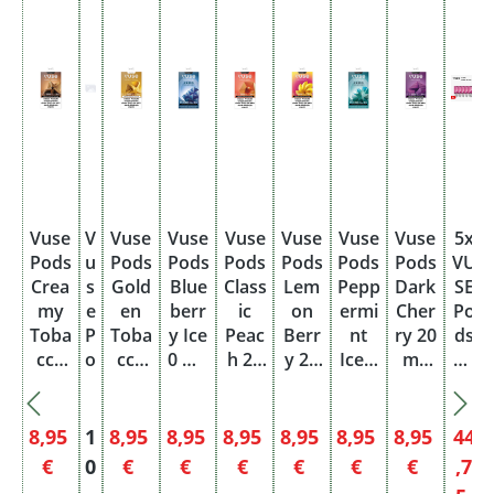
Vuse
V
Vuse
Vuse
Vuse
Vuse
Vuse
Vuse
5x
Pods
u
Pods
Pods
Pods
Pods
Pods
Pods
VU
Crea
s
Gold
Blue
Class
Lem
Pepp
Dark
SE
my
e
en
berr
ic
on
ermi
Cher
Po
Toba
P
Toba
y Ice
Peac
Berr
nt
ry 20
ds
cco
o
cco
0 mg
h 20
y 20
Ice 0
mg
Be
20
d
20
Einw
mg
mg
mg
Einw
rry
mg
s
mg
eg
Einw
Einw
Einw
eg
Ble
Einw
C
Einw
eg
eg
eg
nd
Verkaufspreis:
Regulärer Preis:
Verkaufspreis:
Verkaufspreis:
Verkaufspreis:
Verkaufspreis:
Verkaufspreis:
Verkaufspr
8,95
1
8,95
8,95
8,95
8,95
8,95
8,95
44
eg
r
eg
Regulärer Preis:
Regulärer Preis:
Regulärer Preis:
Regulärer Preis:
Regulärer Preis:
Regulärer Preis:
Regulärer P
€
0
€
€
€
€
€
€
,7
e