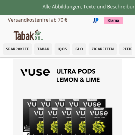
Alle Abbildungen, Texte und Beschreibung
Zum Hauptinhalt springen
Versandkostenfrei ab 70 €
Klarna
SPARPAKETE
TABAK
IQOS
GLO
ZIGARETTEN
PFEIF