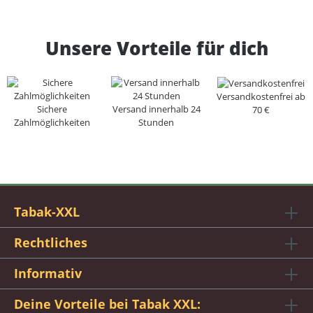
n
w
Unsere Vorteile für dich
e
g
A
K
Versandkostenfrei ab
T
Sichere
Versand innerhalb 24
70 €
I
Zahlmöglichkeiten
Stunden
O
N
Tabak-XXL
Rechtliches
Informativ
Deine Vorteile bei Tabak XXL: