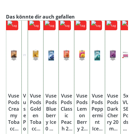
Produktgalerie überspringen
Das könnte dir auch gefallen
Vuse
V
Vuse
Vuse
Vuse
Vuse
Vuse
Vuse
5x
Pods
u
Pods
Pods
Pods
Pods
Pods
Pods
VU
Crea
s
Gold
Blue
Class
Lem
Pepp
Dark
SE
my
e
en
berr
ic
on
ermi
Cher
Po
Toba
P
Toba
y Ice
Peac
Berr
nt
ry 20
ds
cco
o
cco
0 mg
h 20
y 20
Ice 0
mg
Be