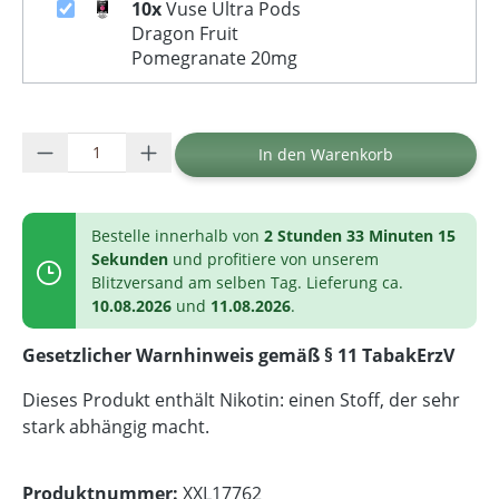
10x
Vuse Ultra Pods
Dragon Fruit
Pomegranate 20mg
Produkt Anzahl: Gib den gewünschten Wer
In den Warenkorb
Bestelle innerhalb von
2 Stunden 33 Minuten 15
Sekunden
und profitiere von unserem
Blitzversand am selben Tag. Lieferung ca.
10.08.2026
und
11.08.2026
.
Gesetzlicher Warnhinweis gemäß § 11 TabakErzV
Dieses Produkt enthält Nikotin: einen Stoff, der sehr
stark abhängig macht.
Produktnummer:
XXL17762