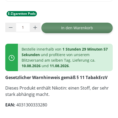
E-Zigaretten Pods
Produkt Anzahl: Gib den gewünschten Wer
In den Warenkorb
Bestelle innerhalb von
1 Stunden 29 Minuten 57
Sekunden
und profitiere von unserem
Blitzversand am selben Tag. Lieferung ca.
10.08.2026
und
11.08.2026
.
Gesetzlicher Warnhinweis gemäß § 11 TabakErzV
Dieses Produkt enthält Nikotin: einen Stoff, der sehr
stark abhängig macht.
EAN:
4031300333280