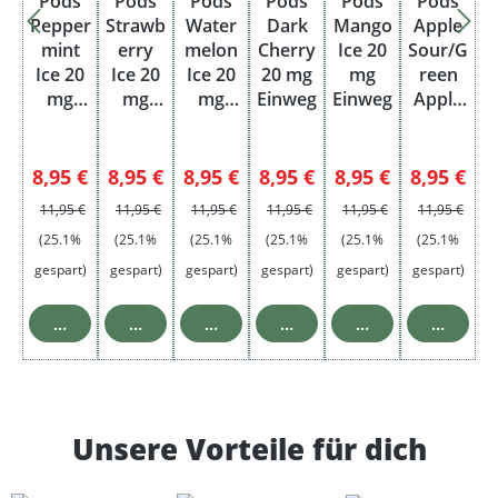
Pods
Pods
Pods
Pods
Pods
Pods
Pepper
Strawb
Water
Dark
Mango
Apple
mint
erry
melon
Cherry
Ice 20
Sour/G
Ice 20
Ice 20
Ice 20
20 mg
mg
reen
mg
mg
mg
Einweg
Einweg
Apple
Einweg
Einweg
Einweg
20 mg
Einweg
Verkaufspreis:
Verkaufspreis:
Verkaufspreis:
Verkaufspreis:
Verkaufspreis:
Verkaufsp
8,95 €
8,95 €
8,95 €
8,95 €
8,95 €
8,95 €
Regulärer Preis:
Regulärer Preis:
Regulärer Preis:
Regulärer Preis:
Regulärer Preis:
Regulärer Pre
11,95 €
11,95 €
11,95 €
11,95 €
11,95 €
11,95 €
(25.1%
(25.1%
(25.1%
(25.1%
(25.1%
(25.1%
gespart)
gespart)
gespart)
gespart)
gespart)
gespart)
In den Warenkorb
In den Warenkorb
In den Warenkorb
In den Warenkorb
In den Warenkor
In den 
Unsere Vorteile für dich