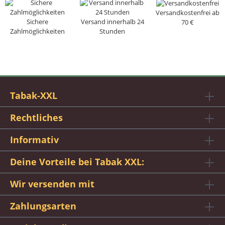
Versandkostenfrei ab
Sichere
Versand innerhalb 24
70 €
Zahlmöglichkeiten
Stunden
Tabak-XXL
Rechtliches
Informativ
Deine Vorteile bei Tabak XXL:
Wir versenden mit
Zahlungsarten