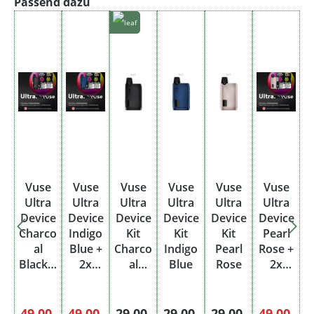
Produktgalerie überspringen
Passend dazu
Vuse
Vuse
Vuse
Vuse
Vuse
Vuse
Ultra
Ultra
Ultra
Ultra
Ultra
Ultra
Device
Device
Device
Device
Device
Device
Charco
Indigo
Kit
Kit
Kit
Pearl
al
Blue +
Charco
Indigo
Pearl
Rose +
Black +
2x
al
Blue
Rose
2x
2x
Ultra
Black
Ultra
Ultra
Pods
Pods
Pods
Bundle
Bundle
Regulärer Preis:
Regulärer Preis:
Regulärer Preis:
49,00
49,00
29,00
29,00
29,00
49,00