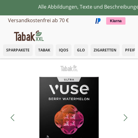
Alle Abbildungen, Texte und Beschreibungen 
Zum Hauptinhalt springen
Versandkostenfrei ab 70 €
Klarna
SPARPAKETE
TABAK
IQOS
GLO
ZIGARETTEN
PFEIF