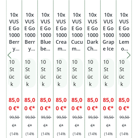
10x
10x
10x
10x
10x
10x
10x
10x
VUS
VUS
VUS
VUS
VUS
VUS
VUS
VUS
E Go
E Go
E Go
E Go
E Go
E Go
E Go
E Go
1000
1000
1000
1000
1000
1000
1000
1000
Berr
Berr
Blue
Crea
Cucu
Dark
Grap
Lem
y
y
berr
my
mbe
Cher
e Ice
on
Blen
Wate
y Ice
Toba
r Mix
ry
Berr
10
10
10
10
10
10
10
10
d
rmel
cco
y
on
St
St
St
St
St
St
St
St
üc
üc
üc
üc
üc
üc
üc
üc
k
k
k
k
k
k
k
k
85,0
85,0
85,0
85,0
85,0
85,0
85,0
85,0
0 €*
0 €*
0 €*
0 €*
0 €*
0 €*
0 €*
0 €*
99,50
99,50
99,50
99,50
99,50
99,50
99,50
99,50
€*
€*
€*
€*
€*
€*
€*
€*
(14%
(14%
(14%
(14%
(14%
(14%
(14%
(14%