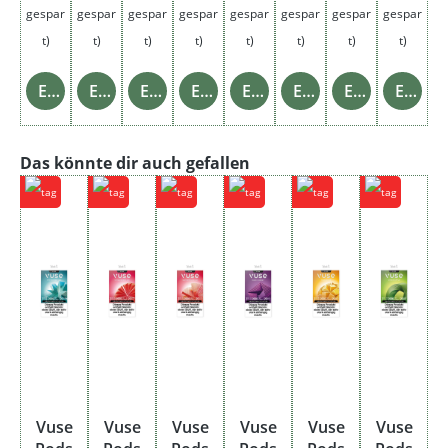
gespar
gespar
gespar
gespar
gespar
gespar
gespar
gespar
t)
t)
t)
t)
t)
t)
t)
t)
Einzelheiten
Einzelheiten
Einzelheiten
Einzelheiten
Einzelheiten
Einzelheiten
Einzelheiten
Einzelheiten
Produktgalerie überspringen
Das könnte dir auch gefallen
Vuse
Vuse
Vuse
Vuse
Vuse
Vuse