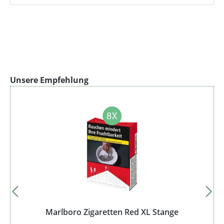
Produktgalerie überspringen
Unsere Empfehlung
Marlboro Zigaretten Red XL Stange