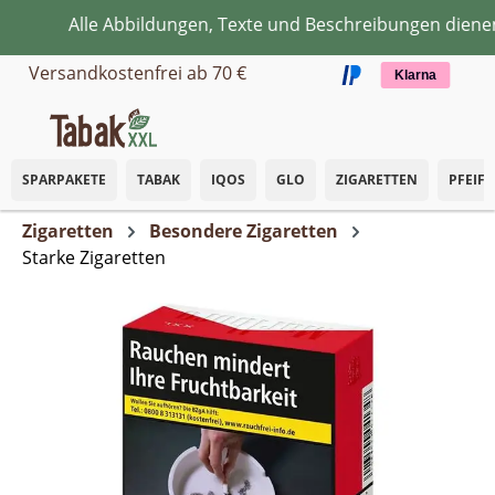
Alle Abbildungen, Texte und Beschreibungen dienen a
Zum Hauptinhalt springen
Versandkostenfrei ab 70 €
Klarna
SPARPAKETE
TABAK
IQOS
GLO
ZIGARETTEN
PFEIF
Zigaretten
Besondere Zigaretten
Starke Zigaretten