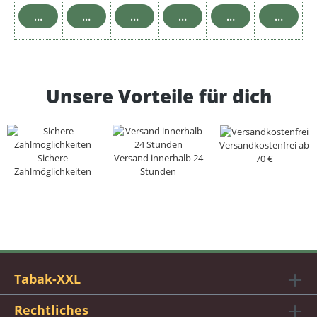
In den Warenkorb
In den Warenkorb
In den Warenkorb
In den Warenkorb
In den Warenkor
In den 
Unsere Vorteile für dich
Versandkostenfrei ab
Sichere
Versand innerhalb 24
70 €
Zahlmöglichkeiten
Stunden
Tabak-XXL
Rechtliches