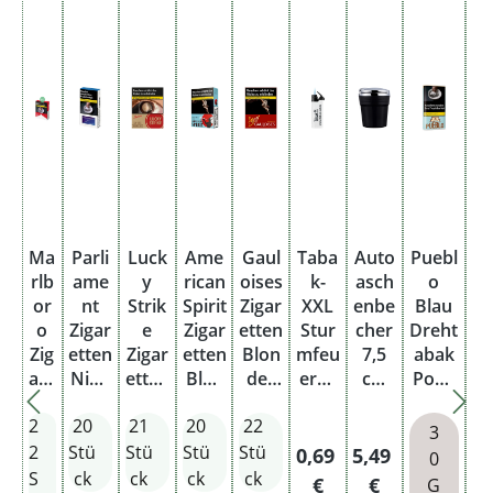
Ma
Parli
Luck
Ame
Gaul
Taba
Auto
Puebl
G
rlb
ame
y
rican
oises
k-
asch
o
or
nt
Strik
Spirit
Zigar
XXL
enbe
Blau
Bl
o
Zigar
e
Zigar
etten
Stur
cher
Dreht
c
Zig
etten
Zigar
etten
Blon
mfeu
7,5
abak
B
are
Nigh
etten
Blue
des
erze
cm
Pouc
tte
t
Auth
Big
Rot
ug
Durc
h
F
2
20
21
20
22
n
Blue
entic
Pack
XL
Jet-
hme
1
3
Re
Long
Red
L
Flam
sser
Bl
2
Stü
Stü
Stü
Stü
Regulärer Preis:
Regulärer Preis
Re
0,69
5,49
1
0
d
Origi
XXL
me
x 9,5
S
ck
ck
ck
ck
€
€
G