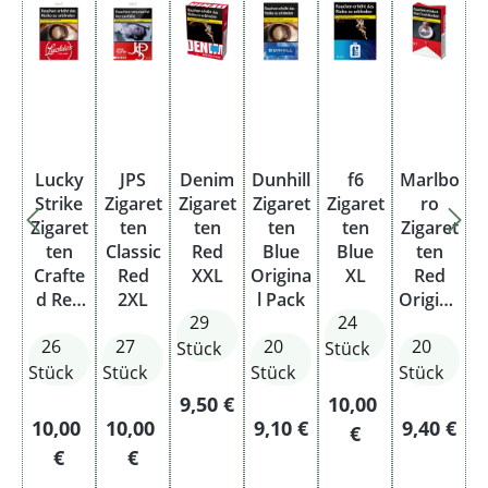
Lucky
JPS
Denim
Dunhill
f6
Marlbo
Strike
Zigaret
Zigaret
Zigaret
Zigaret
ro
Zigaret
ten
ten
ten
ten
Zigaret
ten
Classic
Red
Blue
Blue
ten
Crafte
Red
XXL
Origina
XL
Red
d Red
2XL
l Pack
Origina
29
24
Giga
l Pack
26
27
20
20
Stück
Stück
Stück
Stück
Stück
Stück
Regulärer Preis:
Regulärer Preis:
9,50 €
10,00
Regulärer Preis:
Regulärer Preis:
Regulärer Preis:
Regulärer
10,00
10,00
9,10 €
9,40 €
€
€
€