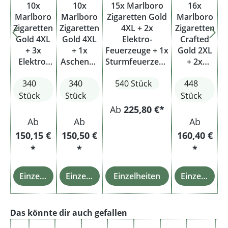
10x
10x
15x Marlboro
16x
Marlboro
Marlboro
Zigaretten Gold
Marlboro
Zigaretten
Zigaretten
4XL + 2x
Zigaretten
Gold 4XL
Gold 4XL
Elektro-
Crafted
+ 3x
+ 1x
Feuerzeuge + 1x
Gold 2XL
Elektro-
Aschenbe
Sturmfeuerzeug
+ 2x
Feuerzeu
cher
+ 1x
Feuerzeu
340
340
540 Stück
448
ge
Aschenbecher
ge
Stück
Stück
Stück
Ab
225,80 €*
Ab
Ab
Ab
150,15 €
150,50 €
160,40 €
*
*
*
Einzelheiten
Einzelheiten
Einzelheiten
Einzelheiten
Produktgalerie überspringen
Das könnte dir auch gefallen