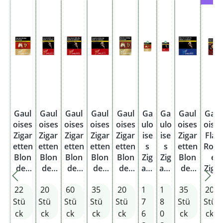
Gaul
Gaul
Gaul
Gaul
Gaul
Ga
Ga
Gaul
Gaul
oises
oises
oises
oises
oises
ulo
ulo
oises
oise
Zigar
Zigar
Zigar
Zigar
Zigar
ise
ise
Zigar
Flair
etten
etten
etten
etten
etten
s
s
etten
Rou
Blon
Blon
Blon
Blon
Blon
Zig
Zig
Blon
e
des
des
des
des
des
are
are
des
Zigar
Gold
Rot
Rot
Rot
Gold
tte
tte
Blau
ette
22
20
60
35
20
1
1
35
20
XL
Origi
5XL
3XL
Origi
n
n
3XL
OP
nal
nal
Blo
Blo
Stü
Stü
Stü
Stü
Stü
7
8
Stü
Stü
Pack
Pack
nd
nd
ck
ck
ck
ck
ck
6
0
ck
ck
es
es