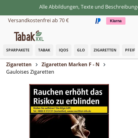
Alle Abbildungen, Texte und Beschreibungen
Zum Hauptinhalt springen
Versandkostenfrei ab 70 €
Klarna
SPARPAKETE
TABAK
IQOS
GLO
ZIGARETTEN
PFEIF
Zigaretten
Zigaretten Marken F - N
Gauloises Zigaretten