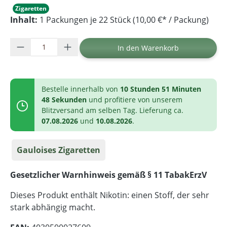
Zigaretten
Inhalt:
1 Packungen je 22 Stück (10,00 €* / Packung)
Produkt Anzahl: Gib den gewünschten Wer
In den Warenkorb
Bestelle innerhalb von
10 Stunden 51 Minuten
48 Sekunden
und profitiere von unserem
Blitzversand am selben Tag. Lieferung ca.
07.08.2026
und
10.08.2026
.
Gauloises Zigaretten
Gesetzlicher Warnhinweis gemäß § 11 TabakErzV
Dieses Produkt enthält Nikotin: einen Stoff, der sehr
stark abhängig macht.