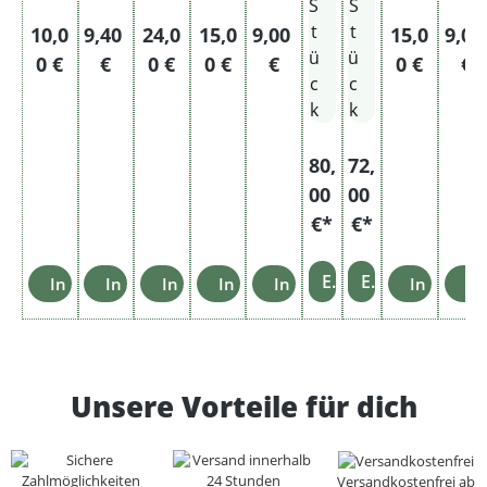
S
S
Go
Ro
t
t
Regulärer Preis:
Regulärer Preis:
Regulärer Preis:
Regulärer Preis:
Regulärer Preis:
Regulärer 
Regu
10,0
9,40
24,0
15,0
9,00
15,0
9,0
ld
t
ü
ü
0 €
€
0 €
0 €
€
0 €
€
XL
5X
c
c
Sta
L
k
k
ng
Sta
e
ng
80,
72,
e
00
00
€*
€*
Einzelheiten
Einzelheiten
In den Warenkorb
In den Warenkorb
In den Warenkorb
In den Warenkorb
In den Warenkorb
In den W
In
Unsere Vorteile für dich
Versandkostenfrei ab