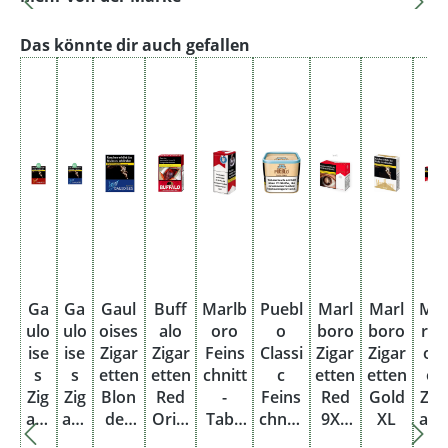
Produktgalerie überspringen
Das könnte dir auch gefallen
Ga
Ga
Gaul
Buff
Marlb
Puebl
Marl
Marl
Ma
ulo
ulo
oises
alo
oro
o
boro
boro
rlb
ise
ise
Zigar
Zigar
Feins
Classi
Zigar
Zigar
or
s
s
etten
etten
chnitt
c
etten
etten
o
Zig
Zig
Blon
Red
-
Feins
Red
Gold
Zig
are
are
des
Origi
Taba
chnitt
9XL
XL
are
tte
tte
Blau
nal
k
-
Box
tte