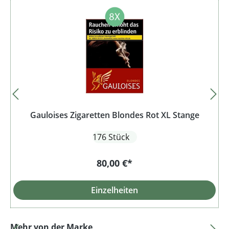
Gauloises Zigaretten Blondes Rot XL Stange
176 Stück
80,00 €*
Einzelheiten
Produktgalerie überspringen
Mehr von der Marke