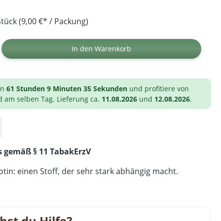
tück (9,00 €* / Packung)
ib den gewünschten Wert ein oder benutz
In den Warenkorb
on
61 Stunden 9 Minuten 34 Sekunden
und profitiere von
d am selben Tag. Lieferung ca.
11.08.2026
und
12.08.2026
.
s gemäß § 11 TabakErzV
tin: einen Stoff, der sehr stark abhängig macht.
hst du Hilfe?