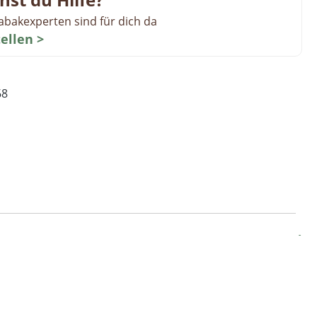
abakexperten sind für dich da
tellen >
68