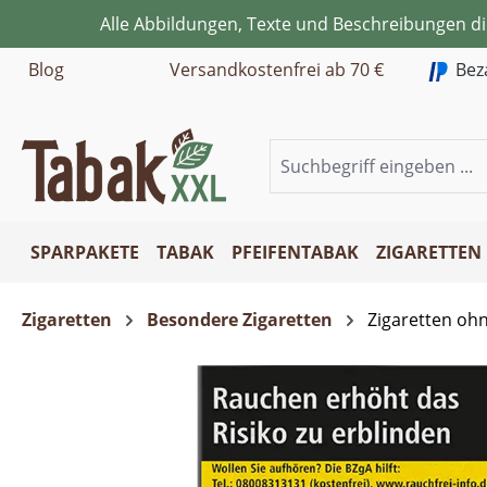
Alle Abbildungen, Texte und Beschreibungen d
m Hauptinhalt springen
Zur Suche springen
Zur Hauptnavigation springen
Blog
Versandkostenfrei ab 70 €
Bez
SPARPAKETE
TABAK
PFEIFENTABAK
ZIGARETTEN
Zigaretten
Besondere Zigaretten
Zigaretten oh