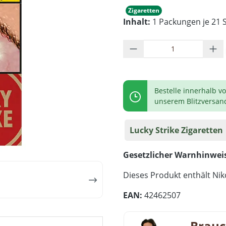
Zigaretten
Inhalt:
1 Packungen je 21 S
Produkt Anzahl: G
Bestelle innerhalb v
unserem Blitzversan
Lucky Strike Zigaretten
Gesetzlicher Warnhinwei
Dieses Produkt enthält Niko
EAN:
42462507
Brauc