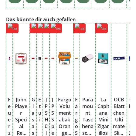
Produktgalerie überspringen
Das könnte dir auch gefallen
F
John
G
E
J
J
Fargo
F
Para
La
OCB
O
e
Playe
l
t
P
P
Volu
a
mou
Capit
Blätt
Fil
u
r
a
u
S
S
ment
r
nt
ana
chen
hü
e
Speci
s
i
H
S
abak
g
Tasc
Mini
Ulti
e
r
al
a
ü
p
Oran
o
hena
Zigar
mate
Bl
z
Red
s
l
e
ge
S
sche
illos
Slim
20