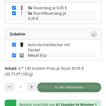
5x
Feuerzeug je 0,05 €
5x
Sturmfeuerzeug je
0.20 €
Zubehör
Auto-Aschenbecher mit
Deckel
Metall Etui
Inhalt:
6 * 130 Gramm Preis je Stück 39,95 €
(30,73 €*/100 g)
Produkt Anzahl: Gib den gewünschten Wer
In den Warenkorb
Bestelle innerhalb von
61 Stunden 54 Minuten 1