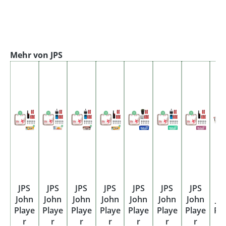
Produktgalerie überspringen
Mehr von JPS
JPS
JPS
JPS
JPS
JPS
JPS
JPS
J
John
John
John
John
John
John
John
Jo
Playe
Playe
Playe
Playe
Playe
Playe
Playe
Pl
r
r
r
r
r
r
r
r