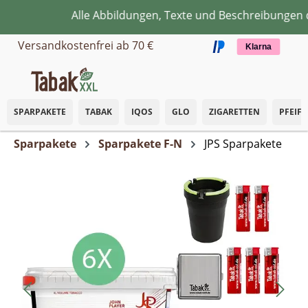
Alle Abbildungen, Texte und Beschreibungen di
Zum Hauptinhalt springen
Versandkostenfrei ab 70 €
Klarna
SPARPAKETE
TABAK
IQOS
GLO
ZIGARETTEN
PFEIF
Sparpakete
Sparpakete F-N
JPS Sparpakete