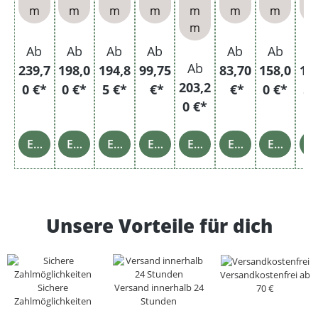
m
m
m
m
m
m
m
enbe
n
hülse
Et
m
cher
n
Ab
Ab
Ab
Ab
Ab
Ab
A
Ab
239,7
198,0
194,8
99,75
83,70
158,0
11
203,2
0 €*
0 €*
5 €*
€*
€*
0 €*
5 
0 €*
Einzelheiten
Einzelheiten
Einzelheiten
Einzelheiten
Einzelheiten
Einzelheiten
Einzelheiten
Einz
Unsere Vorteile für dich
Versandkostenfrei ab
Sichere
Versand innerhalb 24
70 €
Zahlmöglichkeiten
Stunden