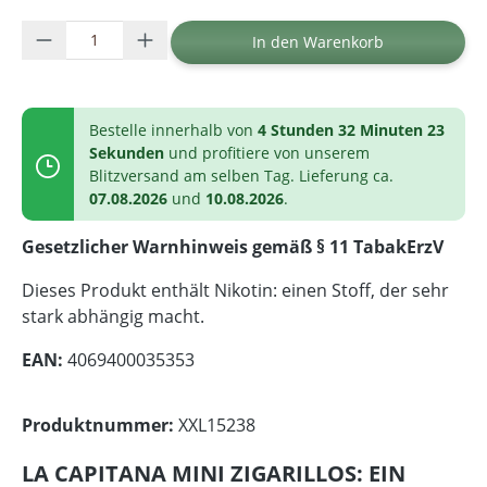
Produkt Anzahl: Gib den gewünschten Wer
In den Warenkorb
Bestelle innerhalb von
4 Stunden 32 Minuten 23
Sekunden
und profitiere von unserem
Blitzversand am selben Tag. Lieferung ca.
07.08.2026
und
10.08.2026
.
Gesetzlicher Warnhinweis gemäß § 11 TabakErzV
Dieses Produkt enthält Nikotin: einen Stoff, der sehr
stark abhängig macht.
EAN:
4069400035353
Produktnummer:
XXL15238
LA CAPITANA MINI ZIGARILLOS: EIN