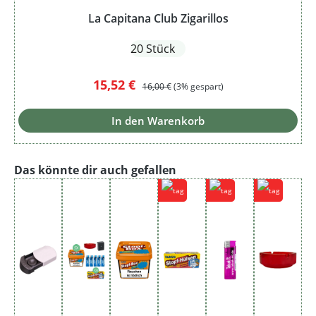
La Capitana Club Zigarillos
20 Stück
Verkaufspreis:
Regulärer Preis:
15,52 €
16,00 €
(3% gespart)
In den Warenkorb
Produktgalerie überspringen
Das könnte dir auch gefallen