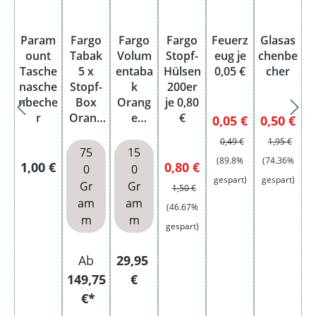
Param
Fargo
Fargo
Fargo
Feuerz
Glasas
ount
Tabak
Volum
Stopf-
eug je
chenbe
Tasche
5 x
entaba
Hülsen
0,05 €
cher
nasche
Stopf-
k
200er
nbeche
Box
Orang
je 0,80
r
Orang
e
€
Verkaufspreis:
Verkaufsp
0,05 €
0,50 €
e mit
Stopf-
Regulärer Preis:
Regulärer Pr
0,49 €
1,95 €
1000
Box XL
75
15
(89.8%
(74.36%
Fargo
Regulärer Preis:
Verkaufspreis:
1,00 €
0,80 €
0
0
Filterh
gespart)
gespart)
Regulärer Preis:
Gr
Gr
1,50 €
ülsen
am
am
(46.67%
m
m
gespart)
Regulärer Preis:
Ab
29,95
149,75
€
€*