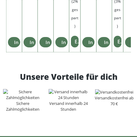
(2%
(3%
ges
ges
part
part
)
)
Einzelheiten
Einzelheiten
In den Warenkorb
In den Warenkorb
In den Warenkorb
In den Warenkorb
In den Warenkorb
In den Warenk
In
Unsere Vorteile für dich
Versandkostenfrei ab
Sichere
Versand innerhalb 24
70 €
Zahlmöglichkeiten
Stunden