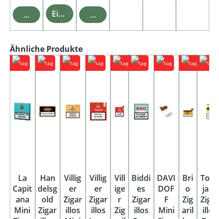
Einzelheiten
In den Warenkorb
In den Warenkorb
Produktgalerie überspringen
Ähnliche Produkte
La
Han
Villig
Villig
Vill
Biddi
DAVI
Bri
Toba
Capit
delsg
er
er
ige
es
DOF
o
jara
ana
old
Zigar
Zigar
r
Zigar
F
Zig
Zigar
Mini
Zigar
illos
illos
Zig
illos
Mini
aril
illos