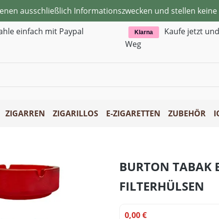
ienen ausschließlich Informationszwecken und stellen kei
ahle einfach mit Paypal
Kaufe jetzt un
Klarna
Weg
ZIGARREN
ZIGARILLOS
E-ZIGARETTEN
ZUBEHÖR
I
BURTON TABAK B
FILTERHÜLSEN
0,00 €