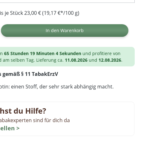
 je Stück 23,00 € (19,17 €*/100 g)
ib den gewünschten Wert ein oder benutz
In den Warenkorb
on
65 Stunden 19 Minuten 4 Sekunden
und profitiere von
d am selben Tag. Lieferung ca.
11.08.2026
und
12.08.2026
.
s gemäß § 11 TabakErzV
tin: einen Stoff, der sehr stark abhängig macht.
hst du Hilfe?
abakexperten sind für dich da
tellen >