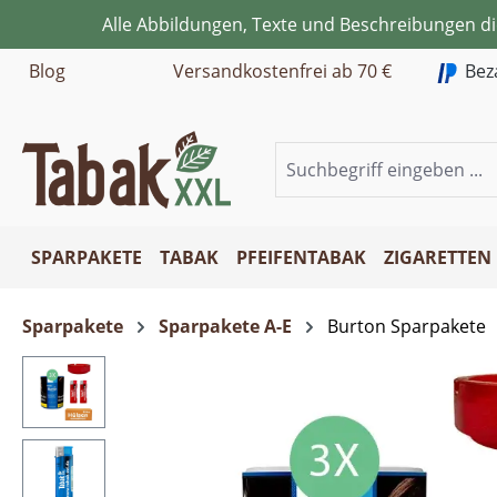
Alle Abbildungen, Texte und Beschreibungen d
m Hauptinhalt springen
Zur Suche springen
Zur Hauptnavigation springen
Blog
Versandkostenfrei ab 70 €
Bez
SPARPAKETE
TABAK
PFEIFENTABAK
ZIGARETTEN
Sparpakete
Sparpakete A-E
Burton Sparpakete