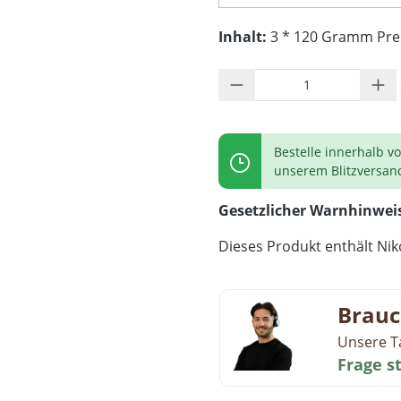
Inhalt:
3 * 120 Gramm Preis
Produkt Anzahl: G
Bestelle innerhalb v
unserem Blitzversan
Gesetzlicher Warnhinwei
Dieses Produkt enthält Niko
Brauc
Unsere T
Frage s