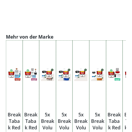
Produktgalerie überspringen
Mehr von der Marke
Break
Break
5x
5x
5x
5x
Break
Br
Taba
Taba
Break
Break
Break
Break
Taba
Ta
k Red
k Red
Volu
Volu
Volu
Volu
k Red
k 