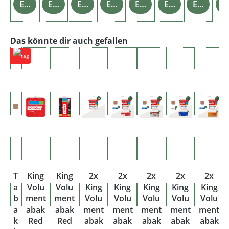
Einzelheiten
Einzelheiten
Einzelheiten
Einzelheiten
Einzelheiten
Einzelheiten
Einzelheiten
Einz
Produktgalerie überspringen
Das könnte dir auch gefallen
T
King
King
2x
2x
2x
2x
2x
a
Volu
Volu
King
King
King
King
King
b
ment
ment
Volu
Volu
Volu
Volu
Volu
a
abak
abak
ment
ment
ment
ment
ment
k
Red
Red
abak
abak
abak
abak
abak