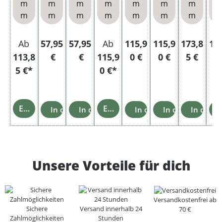
m
m
m
m
m
m
m
n
n
n und
n und
Xt
m
m
m
m
m
m
m
Etui
Glasa
Hü
schen
bech
Regulärer Preis:
Regulärer Preis:
Regulärer Preis:
Regulärer Preis:
Regulärer 
Reg
Ab
57,95
57,95
Ab
115,9
115,9
173,8
11
er
113,8
€
€
115,9
0 €
0 €
5 €
0
5 €*
0 €*
Einzelheiten
Einzelheiten
In den Warenkorb
In den Warenkorb
In den Warenkorb
In den Warenko
In den 
Unsere Vorteile für dich
Versandkostenfrei ab
Sichere
Versand innerhalb 24
70 €
Zahlmöglichkeiten
Stunden