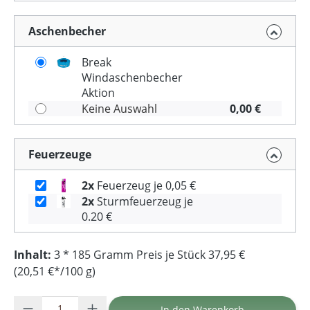
Aschenbecher
Break
Windaschenbecher
Aktion
Keine Auswahl
0,00 €
Feuerzeuge
2x
Feuerzeug je 0,05 €
2x
Sturmfeuerzeug je
0.20 €
Inhalt:
3 * 185 Gramm Preis je Stück 37,95 €
(20,51 €*/100 g)
Produkt Anzahl: Gib den gewünschten Wer
In den Warenkorb