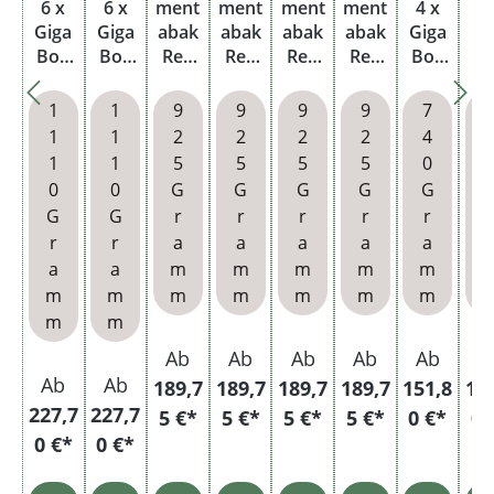
6 x
6 x
ment
ment
ment
ment
4 x
4
Giga
Giga
abak
abak
abak
abak
Giga
Gi
Box
Box
Red
Red
Red
Red
Box
B
mit
mit
Giga
Giga
Giga
Giga
mit
m
wähl
wähl
Box
Box
Box
Box
wähl
wä
1
1
9
9
9
9
7
baren
baren
mit
mit
mit
mit
baren
ba
1
1
2
2
2
2
4
Filter
Hülse
2000
2000
Roule
1000
Hülse
Hü
1
1
5
5
5
5
0
hülse
n
Speci
Speci
tte-
Allro
n und
n 
0
0
G
G
G
G
G
n
al
al
Asch
und
Metal
Dr
G
G
r
r
r
r
r
r
Size
Size
enbe
Xtra
letui
as
r
r
a
a
a
a
a
Filter
Filter
cher
Hülse
nb
a
a
m
m
m
m
m
hülse
hülse
n
h
m
m
m
m
m
m
m
n und
n
m
m
Asch
enbe
Ab
Ab
Ab
Ab
Ab
A
cher
Ab
Ab
189,7
189,7
189,7
189,7
151,8
15
227,7
227,7
5 €*
5 €*
5 €*
5 €*
0 €*
0 
0 €*
0 €*