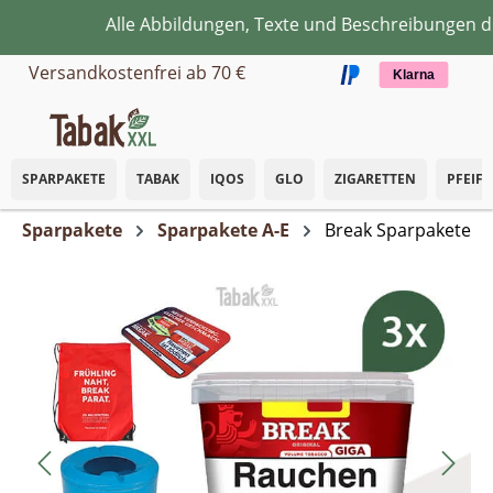
Alle Abbildungen, Texte und Beschreibungen dien
Zum Hauptinhalt springen
Versandkostenfrei ab 70 €
Klarna
SPARPAKETE
TABAK
IQOS
GLO
ZIGARETTEN
PFEIF
Sparpakete
Sparpakete A-E
Break Sparpakete