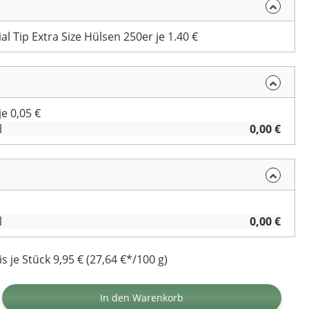
al Tip Extra Size Hülsen 250er je 1.40 €
e 0,05 €
l
0,00 €
l
0,00 €
 je Stück 9,95 € (27,64 €*/100 g)
ib den gewünschten Wert ein oder benutz
In den Warenkorb