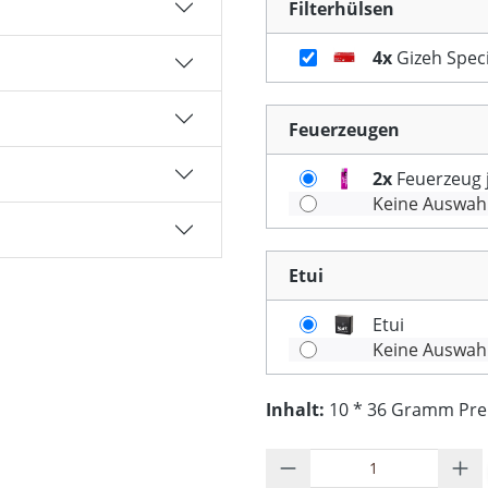
Filterhülsen
4x
Gizeh Speci
Feuerzeugen
2x
Feuerzeug j
Keine Auswah
Etui
Etui
Keine Auswah
Inhalt:
10 * 36 Gramm Preis
Produkt Anzahl: G