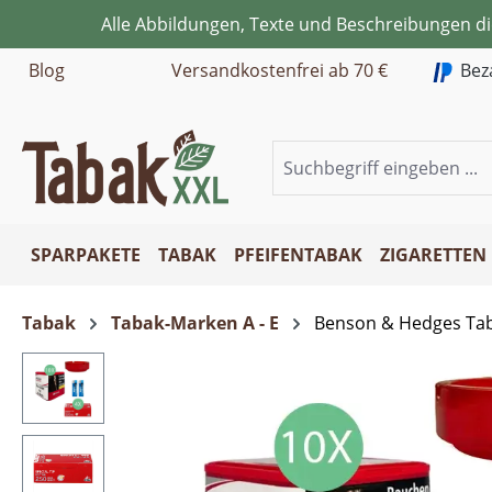
Alle Abbildungen, Texte und Beschreibungen d
m Hauptinhalt springen
Zur Suche springen
Zur Hauptnavigation springen
Blog
Versandkostenfrei ab 70 €
Bez
SPARPAKETE
TABAK
PFEIFENTABAK
ZIGARETTEN
Tabak
Tabak-Marken A - E
Benson & Hedges Ta