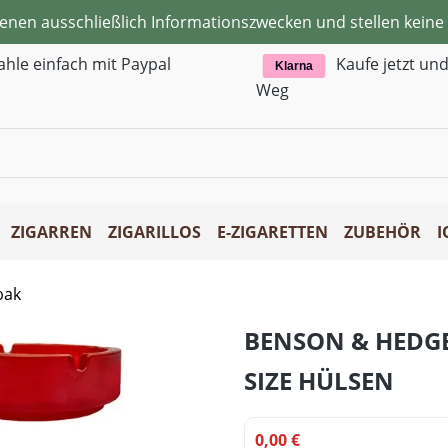
ienen ausschließlich Informationszwecken und stellen kei
ahle einfach mit Paypal
Kaufe jetzt un
Klarna
Weg
ZIGARREN
ZIGARILLOS
E-ZIGARETTEN
ZUBEHÖR
I
bak
BENSON & HEDGE
SIZE HÜLSEN
0,00 €