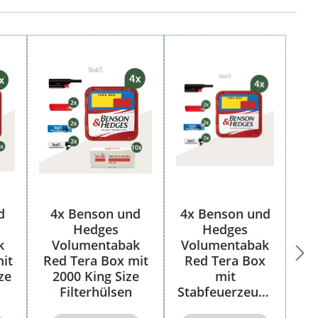
d
4x Benson und
4x Benson und
Hedges
Hedges
k
Volumentabak
Volumentabak
it
Red Tera Box mit
Red Tera Box
ze
2000 King Size
mit
Filterhülsen
Stabfeuerzeuge
n