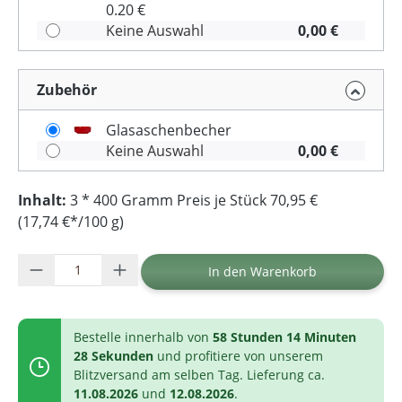
0.20 €
Keine Auswahl
0,00 €
Zubehör
Glasaschenbecher
Keine Auswahl
0,00 €
Inhalt:
3 * 400 Gramm Preis je Stück 70,95 €
(17,74 €*/100 g)
Produkt Anzahl: Gib den gewünschten Wer
In den Warenkorb
Bestelle innerhalb von
58 Stunden 14 Minuten
27 Sekunden
und profitiere von unserem
Blitzversand am selben Tag. Lieferung ca.
11.08.2026
und
12.08.2026
.