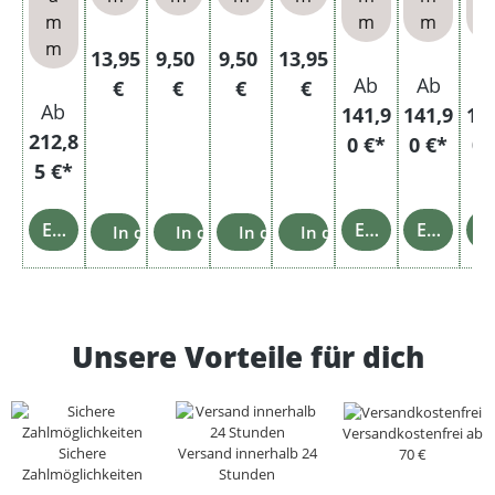
n und
Size
n
m
m
m
Glasa
Filter
m
schen
hülse
Regulärer Preis:
Regulärer Preis:
Regulärer Preis:
Regulärer Preis:
13,95
9,50
9,50
13,95
bech
n
Ab
Ab
A
€
€
€
€
er
Ab
141,9
141,9
14
212,8
0 €*
0 €*
0 
5 €*
Einzelheiten
Einzelheiten
Einzelheiten
Einz
In den Warenkorb
In den Warenkorb
In den Warenkorb
In den Warenkorb
Unsere Vorteile für dich
Versandkostenfrei ab
Sichere
Versand innerhalb 24
70 €
Zahlmöglichkeiten
Stunden