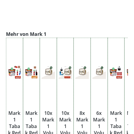
Produktgalerie überspringen
Mehr von Mark 1
Mark
Mark
10x
10x
8x
6x
Mark
Ma
1
1
Mark
Mark
Mark
Mark
1
Taba
Taba
1
1
1
1
Taba
Ta
k Red
k Red
Volu
Volu
Volu
Volu
k Red
k 