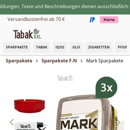
dungen, Texte und Beschreibungen dienen ausschließlich I
Zum Hauptinhalt springen
Versandkostenfrei ab 70 €
Klarna
SPARPAKETE
TABAK
IQOS
GLO
ZIGARETTEN
PFEIF
Sparpakete
Sparpakete F-N
Mark Sparpakete