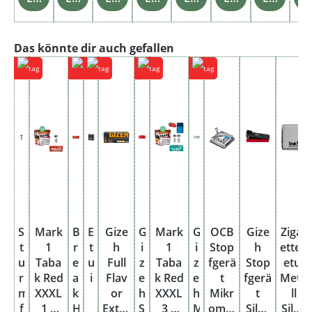
Produktgalerie überspringen
Das könnte dir auch gefallen
S
Mark
B
E
Gize
G
Mark
G
OCB
Gize
Zigar
t
1
r
t
h
i
1
i
Stop
h
etten
u
Taba
e
u
Full
z
Taba
z
fgerä
Stop
etui
r
k Red
a
i
Flav
e
k Red
e
t
fgerä
Meta
m
XXXL
k
or
h
XXXL
h
Mikr
t
ll
f
1 x
H
Extra
S
3 x
M
omat
Silve
Silbe