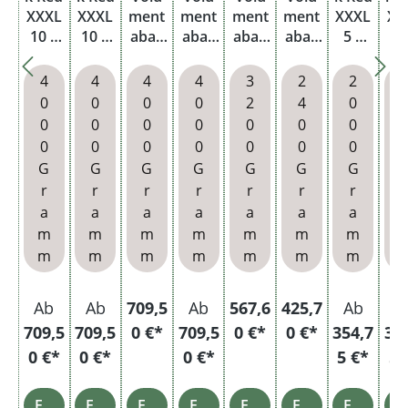
XXXL
XXXL
ment
ment
ment
ment
XXXL
XX
10 x
10 x
abak
abak
abak
abak
5 x
5
400g
400g
Origi
Origi
Origi
Origi
400g
40
Eimer
Eimer
nal
nal
nal
nal
Eimer
Ei
4
4
4
4
3
2
2
mit
mit
Gold
Gold
Gold
Gold
mit
m
0
0
0
0
2
4
0
Feuer
Stabf
Eimer
Eimer
Eimer
Eimer
Filter
Et
0
0
0
0
0
0
0
zeuge
euerz
mit
hülse
0
0
0
0
0
0
0
n
eug
wähl
n und
G
G
G
G
G
G
G
baren
Asch
r
r
r
r
r
r
r
r
Hülse
enbe
a
a
a
a
a
a
a
n
cher
m
m
m
m
m
m
m
m
m
m
m
m
m
m
Ab
Ab
709,5
Ab
567,6
425,7
Ab
A
709,5
709,5
0 €*
709,5
0 €*
0 €*
354,7
35
0 €*
0 €*
0 €*
5 €*
5 
Einzelheiten
Einzelheiten
Einzelheiten
Einzelheiten
Einzelheiten
Einzelheiten
Einzelheiten
Einz