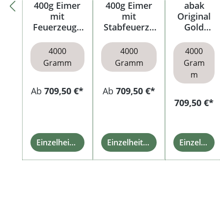
400g Eimer
400g Eimer
abak
mit
mit
Original
Feuerzeuge
Stabfeuerze
Gold
n
ug
Eimer
4000
4000
4000
Gramm
Gramm
Gram
m
Ab
709,50 €*
Ab
709,50 €*
709,50 €*
Einzelheiten
Einzelheiten
Einzelheiten