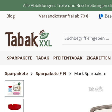
Alle Abbildungen, Texte und Beschreibungen d
m Hauptinhalt springen
Zur Suche springen
Zur Hauptnavigation springen
Blog
Versandkostenfrei ab 70 €
Bez
SPARPAKETE
TABAK
PFEIFENTABAK
ZIGARETTEN
Sparpakete
Sparpakete F-N
Mark Sparpakete