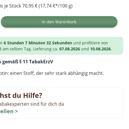
 je Stück 70,95 € (17,74 €*/100 g)
ib den gewünschten Wert ein oder benutz
In den Warenkorb
on
6 Stunden 7 Minuten 32 Sekunden
und profitiere von
d am selben Tag. Lieferung ca.
07.08.2026
und
10.08.2026
.
s gemäß § 11 TabakErzV
tin: einen Stoff, der sehr stark abhängig macht.
hst du Hilfe?
abakexperten sind für dich da
tellen >