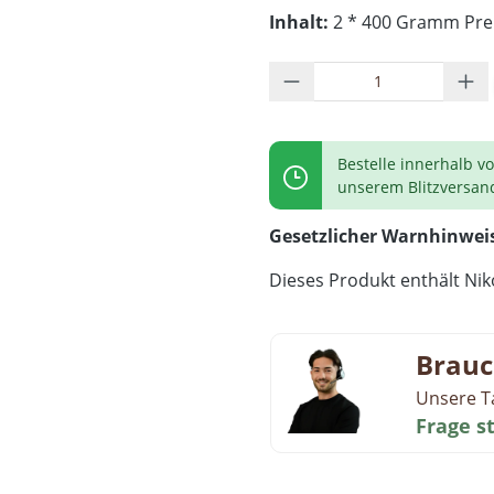
Inhalt:
2 * 400 Gramm Preis
Produkt Anzahl: G
Bestelle innerhalb v
unserem Blitzversan
Gesetzlicher Warnhinwei
Dieses Produkt enthält Niko
Brauc
Unsere T
Frage s