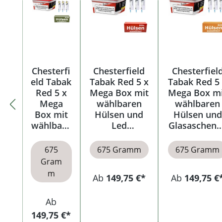
Chesterfi
Chesterfield
Chesterfiel
eld Tabak
Tabak Red 5 x
Tabak Red 5
Red 5 x
Mega Box mit
Mega Box m
Mega
wählbaren
wählbaren
Box mit
Hülsen und
Hülsen und
wählbare
Led
Glasaschenb
n Hülsen
Feuerzeugen
cher
675
675 Gramm
675 Gramm
Gram
m
Ab
149,75 €*
Ab
149,75 €
Ab
149,75 €*