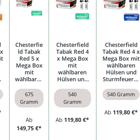
d
Chesterfie
Chesterfield
Chesterfield
 x
ld Tabak
Tabak Red 4
Tabak Red 4 x
it
Red 5 x
x Mega Box
Mega Box mit
Mega Box
mit
wählbaren
mit
wählbaren
Hülsen und
e
wählbaren
Hülsen und
Sturmfeuerze
Filterhülse
Aschenbeche
ugen
n
r
675
540
540 Gramm
Gramm
Gramm
*
Ab
119,80 €*
Ab
Ab
119,80 €*
149,75 €*