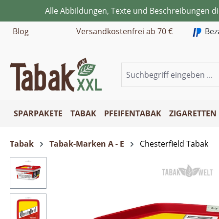
Alle Abbildungen, Texte und Beschreibungen d
m Hauptinhalt springen
Zur Suche springen
Zur Hauptnavigation springen
Blog
Versandkostenfrei ab 70 €
Bez
SPARPAKETE
TABAK
PFEIFENTABAK
ZIGARETTEN
Tabak
Tabak-Marken A - E
Chesterfield Tabak