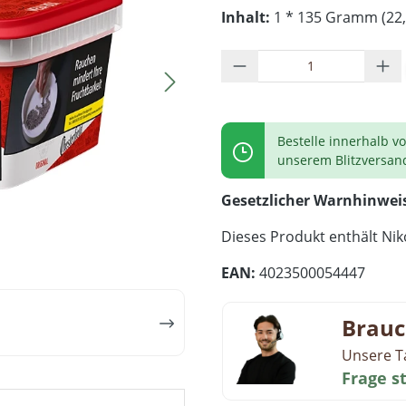
Inhalt:
1 * 135 Gramm (22,
Produkt Anzahl: G
Bestelle innerhalb v
unserem Blitzversan
Gesetzlicher Warnhinwei
Dieses Produkt enthält Niko
EAN:
4023500054447
Brauc
Unsere T
Frage s