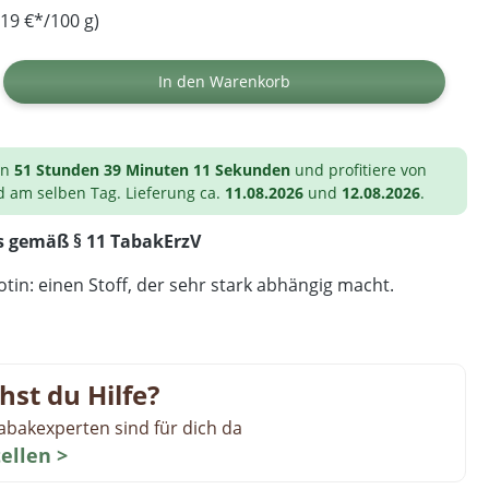
19 €*/100 g)
ib den gewünschten Wert ein oder benutz
In den Warenkorb
on
51 Stunden 39 Minuten 10 Sekunden
und profitiere von
d am selben Tag. Lieferung ca.
11.08.2026
und
12.08.2026
.
s gemäß § 11 TabakErzV
tin: einen Stoff, der sehr stark abhängig macht.
hst du Hilfe?
abakexperten sind für dich da
tellen >