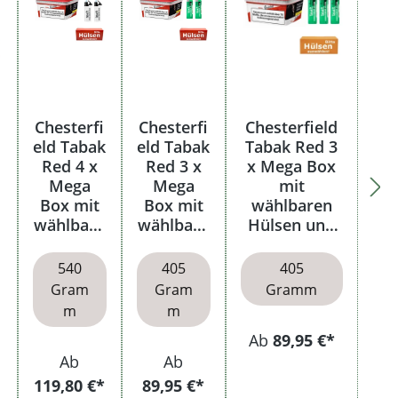
Chesterfi
Chesterfi
Chesterfield
eld Tabak
eld Tabak
Tabak Red 3
Red 4 x
Red 3 x
x Mega Box
Mega
Mega
mit
Box mit
Box mit
wählbaren
wählbare
wählbare
Hülsen und
n Hülsen
n Hülsen
Feuerzeugen
540
405
405
Gram
Gram
Gramm
m
m
Ab
89,95 €*
Ab
Ab
119,80 €*
89,95 €*