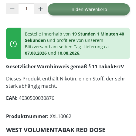
Produkt Anzahl: Gib den gewünschten Wer
In den Warenkorb
Bestelle innerhalb von
19 Stunden 1 Minuten 40
Sekunden
und profitiere von unserem
Blitzversand am selben Tag. Lieferung ca.
07.08.2026
und
10.08.2026
.
Gesetzlicher Warnhinweis gemäß § 11 TabakErzV
Dieses Produkt enthält Nikotin: einen Stoff, der sehr
stark abhängig macht.
EAN:
4030500030876
Produktnummer:
XXL10062
WEST VOLUMENTABAK RED DOSE