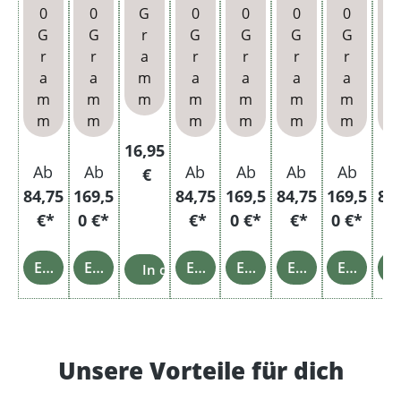
baren
King
Size
baren
King
Filter
ba
0
0
G
0
0
0
0
Hülse
Size
Filter
Hülse
Size
hülse
Hü
G
G
r
G
G
G
G
n und
Filter
hülse
n und
Filter
n und
n 
r
r
a
r
r
r
r
r
Stur
hülse
n und
Stopf
hülse
Glasa
Fe
a
a
m
a
a
a
a
mfeu
n
Stur
tablet
n
schen
ze
m
m
m
m
m
m
m
erzeu
mfeu
t
bech
m
m
m
m
m
m
g
erzeu
er
g
Regulärer Preis:
16,95
Ab
Ab
Ab
Ab
Ab
Ab
A
€
84,75
169,5
84,75
169,5
84,75
169,5
84
€*
0 €*
€*
0 €*
€*
0 €*
€
Einzelheiten
Einzelheiten
Einzelheiten
Einzelheiten
Einzelheiten
Einzelheiten
Einz
In den Warenkorb
Unsere Vorteile für dich