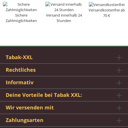
Versandkostenfrei ab
Sichere
Versand innerhalb 24
70 €
Zahlmöglichkeiten
Stunden
Tabak-XXL
Rechtliches
Informativ
Deine Vorteile bei Tabak XXL:
Wir versenden mit
Zahlungsarten