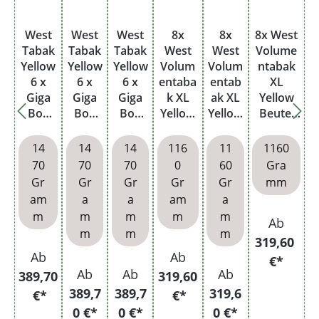
West
West
West
8x
8x
8x West
Tabak
Tabak
Tabak
West
West
Volume
Yellow
Yellow
Yellow
Volum
Volum
ntabak
6 x
6 x
6 x
entaba
entab
XL
Giga
Giga
Giga
k XL
ak XL
Yellow
Box
Box
Box
Yellow
Yellow
Beutel
mit
mit
mit
Beutel
Beutel
mit
wählba
wählb
wählb
mit
mit
wählbar
14
14
14
116
11
1160
ren
aren
aren
wählba
wählb
en
70
70
70
0
60
Gra
Hülsen
Hülse
Filterh
ren
aren
Hülsen
Gr
Gr
Gr
Gr
Gr
mm
und
n
ülsen
Hülsen
Hülse
und
am
a
a
am
a
Metall
und
n
Aschenb
m
m
m
m
m
Ab
etui
Etui
echer
m
m
m
319,60
Ab
Ab
€*
Ab
Ab
Ab
389,70
319,60
389,7
389,7
319,6
€*
€*
0 €*
0 €*
0 €*