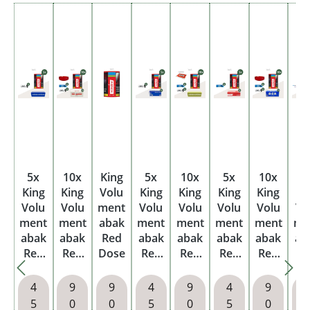
5x
10x
King
5x
10x
5x
10x
5
King
King
Volu
King
King
King
King
Ki
Volu
Volu
ment
Volu
Volu
Volu
Volu
Vo
ment
ment
abak
ment
ment
ment
ment
me
abak
abak
Red
abak
abak
abak
abak
ab
Red
Red
Dose
Red
Red
Red
Red
R
Dose
Dose
Dose
Dose
Dose
Dose
Do
mit
mit
1000
mit
mit
mit
m
4
9
9
4
9
4
9
wähl
2000
King
wähl
1000
2000
wä
5
0
0
5
0
5
0