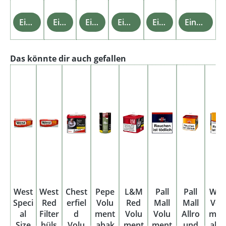
Einzelheiten
Einzelheiten
Einzelheiten
Einzelheiten
Einzelheiten
Einzelheiten
Produktgalerie überspringen
Das könnte dir auch gefallen
West
West
Chest
Pepe
L&M
Pall
Pall
Wes
Speci
Red
erfiel
Volu
Red
Mall
Mall
Vol
al
Filter
d
ment
Volu
Volu
Allro
men
Size
hüls
Volu
abak
ment
ment
und
aba