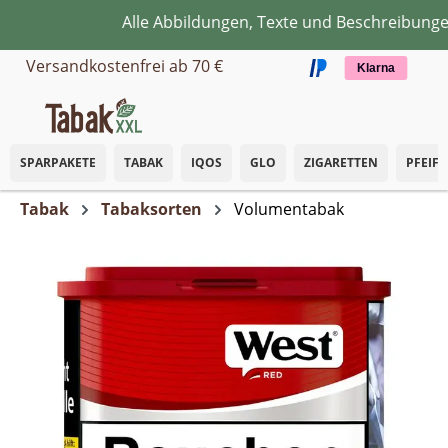
Alle Abbildungen, Texte und Beschreibungen 
Zum Hauptinhalt springen
Versandkostenfrei ab 70 €
Klarna
SPARPAKETE
TABAK
IQOS
GLO
ZIGARETTEN
PFEIF
Tabak
Tabaksorten
Volumentabak