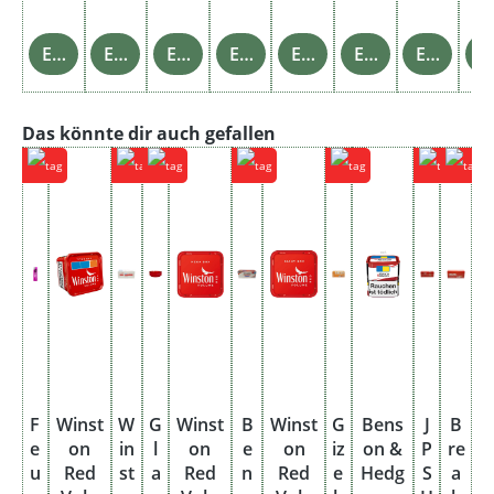
Einzelheiten
Einzelheiten
Einzelheiten
Einzelheiten
Einzelheiten
Einzelheiten
Einzelheiten
Einz
Produktgalerie überspringen
Das könnte dir auch gefallen
F
Winst
W
G
Winst
B
Winst
G
Bens
J
B
e
on
in
l
on
e
on
iz
on &
P
re
u
Red
st
a
Red
n
Red
e
Hedg
S
a