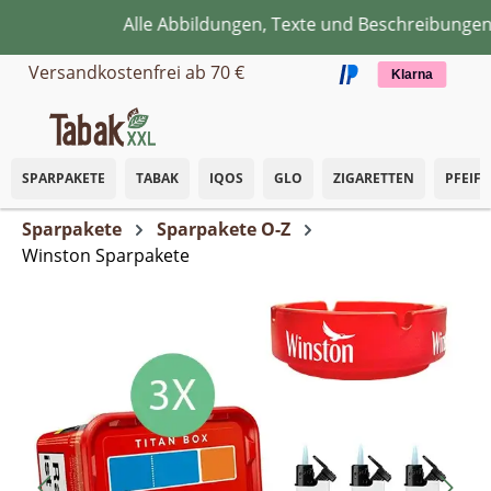
Alle Abbildungen, Texte und Beschreibungen di
Zum Hauptinhalt springen
Versandkostenfrei ab 70 €
Klarna
SPARPAKETE
TABAK
IQOS
GLO
ZIGARETTEN
PFEIF
Sparpakete
Sparpakete O-Z
Winston Sparpakete