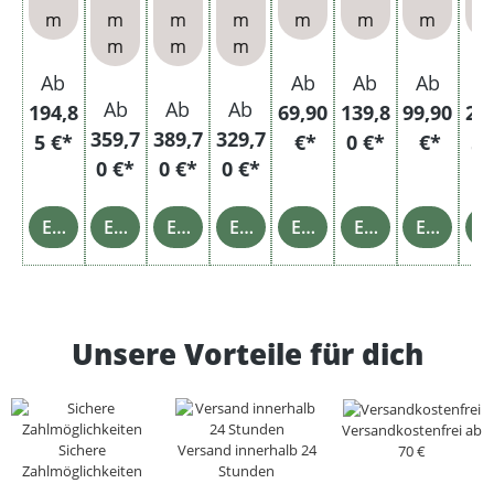
m
m
m
m
m
m
m
hülse
m
m
m
n und
Glasa
Ab
Ab
Ab
Ab
A
schen
Ab
Ab
Ab
194,8
69,90
139,8
99,90
24
bech
359,7
389,7
329,7
5 €*
€*
0 €*
€*
5 
er
0 €*
0 €*
0 €*
Einzelheiten
Einzelheiten
Einzelheiten
Einzelheiten
Einzelheiten
Einzelheiten
Einzelheiten
Einz
Unsere Vorteile für dich
Versandkostenfrei ab
Sichere
Versand innerhalb 24
70 €
Zahlmöglichkeiten
Stunden