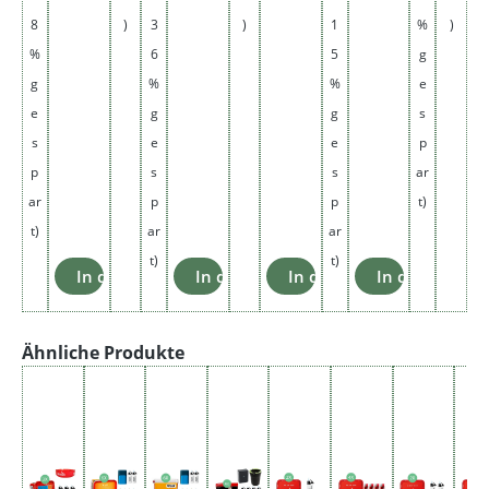
2
e
8
)
3
)
1
%
)
5
1
%
6
5
g
0
.
g
%
%
e
er
0
je
5
e
g
g
s
0.
€
s
e
e
p
8
p
s
s
ar
0
ar
p
p
t)
€
t)
ar
ar
t)
t)
In den Warenkorb
In den Warenkorb
In den Warenkorb
In den Waren
Produktgalerie überspringen
Ähnliche Produkte