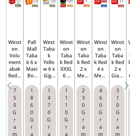
Winst
Pall
West
Winst
Winst
Winst
Winst
Wi
on
Mall
Taba
on
on
on
on
o
Volu
Taba
k
Taba
Taba
Taba
Taba
Ta
ment
k 6 x
Yello
k Red
k Red
k Red
k Red
k 
abak
Maxi
w 6 x
XXXL
2 x
4 x
2 x
5
Red 3
Box
Giga
6 x
Mega
Mega
Giant
Gi
x
mit
Box
Beute
Box
Box
Box
B
Titan
wähl
mit
l mit
mit
mit
mit
m
7
1
1
1
2
4
3
Box
baren
wähl
wähl
wähl
wähl
wähl
wä
5
8
4
1
3
6
1
mit
Hülse
baren
baren
baren
baren
baren
ba
0
6
7
1
0
0
0
2000
n und
Filter
Hülse
Hülse
Filter
Filter
Hü
G
0
0
0
G
G
G
Speci
Etui
hülse
n und
n
hülse
hülse
n 
r
G
G
G
r
r
r
r
al
n
Etui
n
n
Et
a
r
r
r
a
a
a
Size
m
a
a
a
m
m
m
Filter