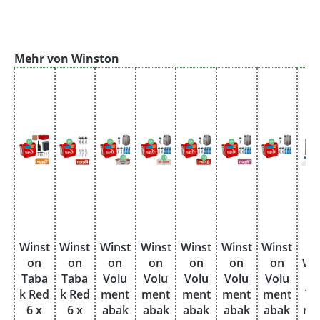
Produktgalerie überspringen
Mehr von Winston
Winst
Winst
Winst
Winst
Winst
Winst
Winst
6
on
on
on
on
on
on
on
Wi
Taba
Taba
Volu
Volu
Volu
Volu
Volu
o
k Red
k Red
ment
ment
ment
ment
ment
Vo
6 x
6 x
abak
abak
abak
abak
abak
me