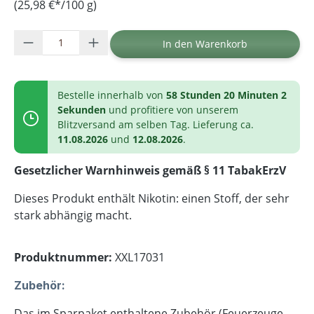
(25,98 €*/100 g)
Produkt Anzahl: Gib den gewünschten Wer
In den Warenkorb
Bestelle innerhalb von
58 Stunden 20 Minuten 2
Sekunden
und profitiere von unserem
Blitzversand am selben Tag. Lieferung ca.
11.08.2026
und
12.08.2026
.
Gesetzlicher Warnhinweis gemäß § 11 TabakErzV
Dieses Produkt enthält Nikotin: einen Stoff, der sehr
stark abhängig macht.
Produktnummer:
XXL17031
Zubehör:
Das im Sparpaket enthaltene Zubehör (Feuerzeuge,