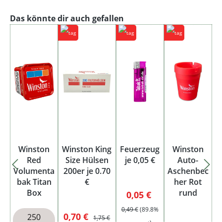
Produktgalerie überspringen
Das könnte dir auch gefallen
Winston
Winston King
Feuerzeug
Winston
Red
Size Hülsen
je 0,05 €
Auto-
Volumenta
200er je 0.70
Aschenbec
bak Titan
€
her Rot
Box
rund
Verkaufspreis:
Regulärer Preis:
0,05 €
0,49 €
(89.8%
Verkaufspreis:
Regulärer Preis:
0,70 €
250
1,75 €