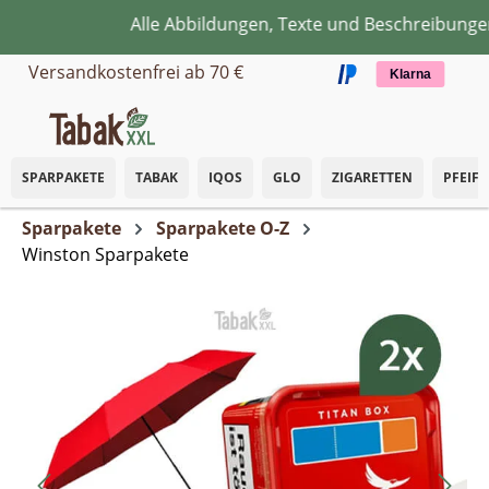
Alle Abbildungen, Texte und Beschreibungen 
Zum Hauptinhalt springen
Versandkostenfrei ab 70 €
Klarna
SPARPAKETE
TABAK
IQOS
GLO
ZIGARETTEN
PFEIF
Sparpakete
Sparpakete O-Z
Winston Sparpakete