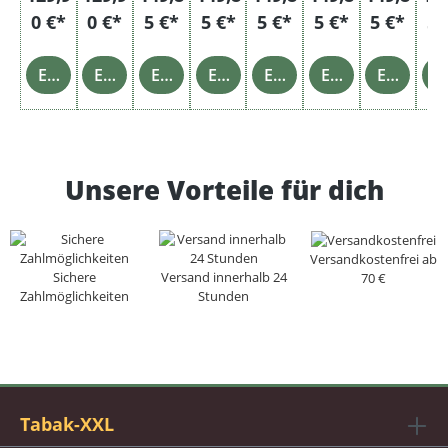
0 €*
0 €*
5 €*
5 €*
5 €*
5 €*
5 €*
5 
Einzelheiten
Einzelheiten
Einzelheiten
Einzelheiten
Einzelheiten
Einzelheiten
Einzelheiten
Einz
Unsere Vorteile für dich
Versandkostenfrei ab
Sichere
Versand innerhalb 24
70 €
Zahlmöglichkeiten
Stunden
Tabak-XXL