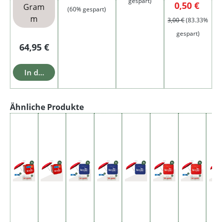
gespart)
Verkaufspre
Regulär
0,50 €
Gram
(60% gespart)
m
3,00 €
(83.33%
gespart)
Regulärer Preis:
64,95 €
In den Warenkorb
Produktgalerie überspringen
Ähnliche Produkte