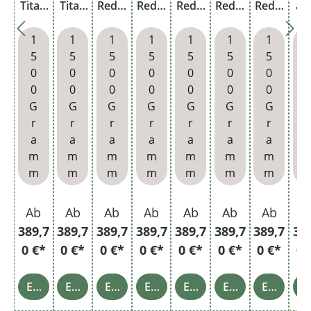
Titan
Titan
Red 6
Red 6
Red 6
Red 6
Red 6
ab
Box
Box
x
x
x
x
x
R
mit
mit
Titan
Titan
Titan
Titan
Titan
Ti
1
1
1
1
1
1
1
wähl
wähl
Box
Box
Box
Box
Box
B
5
5
5
5
5
5
5
baren
baren
mit
mit
mit
mit
mit
m
0
0
0
0
0
0
0
Hülse
Hülse
3000
3000
3000
wähl
Metal
wä
0
0
0
0
0
0
0
n und
n
Speci
Extra
Filter
baren
lasch
ba
G
G
G
G
G
G
G
Stabf
al
Size
hülse
Filter
enbe
Hü
r
r
r
r
r
r
r
r
euerz
Size
Filter
n
hülse
cher
n 
a
a
a
a
a
a
a
eug
Filter
hülse
n
Ka
m
m
m
m
m
m
m
hülse
n und
e
m
m
m
m
m
m
m
n und
Metal
Pu
Metal
lasch
ka
lasch
enbe
Ab
Ab
Ab
Ab
Ab
Ab
Ab
A
enbe
cher
389,7
389,7
389,7
389,7
389,7
389,7
389,7
38
cher
0 €*
0 €*
0 €*
0 €*
0 €*
0 €*
0 €*
0 
Einzelheiten
Einzelheiten
Einzelheiten
Einzelheiten
Einzelheiten
Einzelheiten
Einzelheiten
Einz