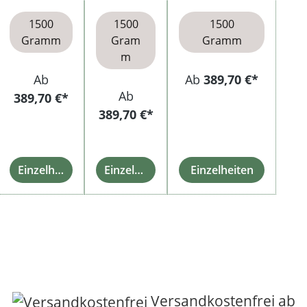
Filterhülse
henbeche
Kaffee-
n
r
Pumpkanne
1500
1500
1500
Gramm
Gram
Gramm
m
Ab
Ab
389,70 €*
Ab
389,70 €*
389,70 €*
Einzelheiten
Einzelheiten
Einzelheiten
Versandkostenfrei ab