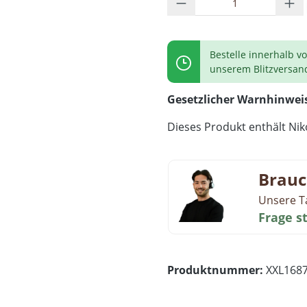
Produkt Anzahl: G
Bestelle innerhalb v
unserem Blitzversan
Gesetzlicher Warnhinwei
Dieses Produkt enthält Niko
Brauc
Unsere T
Frage s
Produktnummer:
XXL168