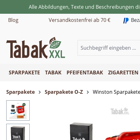
Alle Abbildungen, Texte und Beschreibungen d
m Hauptinhalt springen
Zur Suche springen
Zur Hauptnavigation springen
Blog
Versandkostenfrei ab 70 €
Bez
SPARPAKETE
TABAK
PFEIFENTABAK
ZIGARETTEN
Sparpakete
Sparpakete O-Z
Winston Sparpaket