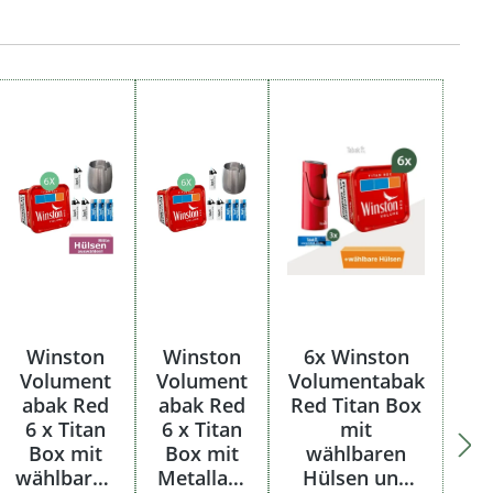
Winston
Winston
6x Winston
Volument
Volument
Volumentabak
abak Red
abak Red
Red Titan Box
6 x Titan
6 x Titan
mit
Box mit
Box mit
wählbaren
wählbaren
Metallasc
Hülsen und