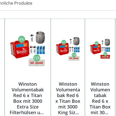
hnliche Produkte
Winston
Winston
Winston
Volumentabak
Volumenta
Volumen
Red 6 x Titan
bak Red 6
tabak
Box mit 3000
x Titan Box
Red 6 x
Extra Size
mit 3000
Titan Box
Filterhülsen und
King Size
mit 3000