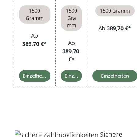
Stabfeuerz
ren
Metallaschenbec
eug
Hülsen
her
1500
1500
1500 Gramm
Gramm
Gra
mm
Ab
389,70 €*
Ab
Ab
389,70 €*
389,70
€*
Einzelheiten
Einzelheiten
Einzelheiten
Sichere