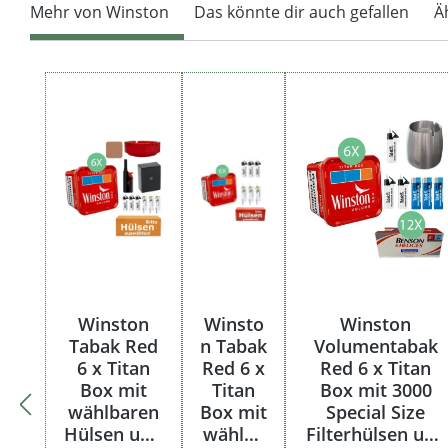
Mehr von Winston
Das könnte dir auch gefallen
Ä
Produktgalerie überspringen
Winston
Winsto
Winston
Tabak Red
n Tabak
Volumentabak
6 x Titan
Red 6 x
Red 6 x Titan
Box mit
Titan
Box mit 3000
wählbaren
Box mit
Special Size
Hülsen und
wählba
Filterhülsen und