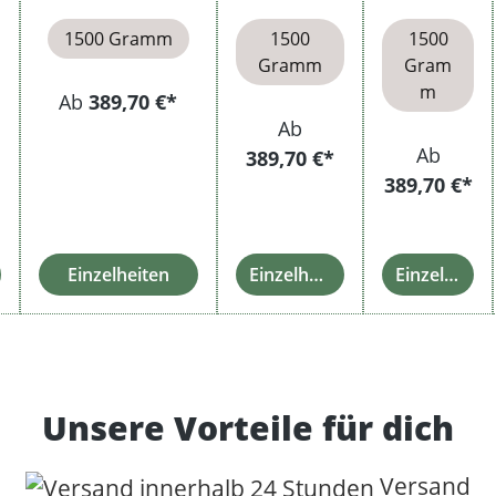
Metallaschenbe
Filterhülse
Filterhüls
cher
n
en
1500 Gramm
1500
1500
Gramm
Gram
m
Ab
389,70 €*
Ab
Ab
389,70 €*
389,70 €*
Einzelheiten
Einzelheiten
Einzelheiten
Unsere Vorteile für dich
Versand