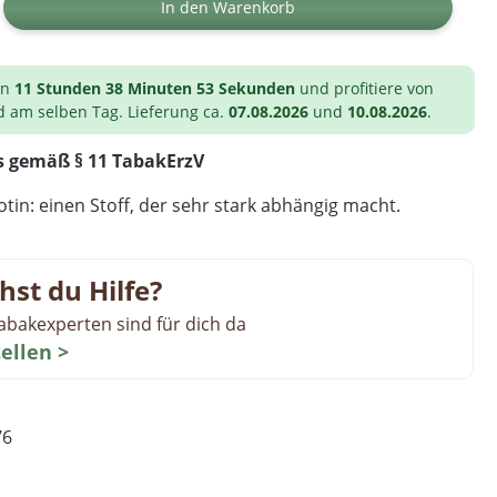
ib den gewünschten Wert ein oder benutz
In den Warenkorb
on
11 Stunden 38 Minuten 52 Sekunden
und profitiere von
d am selben Tag. Lieferung ca.
07.08.2026
und
10.08.2026
.
s gemäß § 11 TabakErzV
tin: einen Stoff, der sehr stark abhängig macht.
hst du Hilfe?
abakexperten sind für dich da
tellen >
76