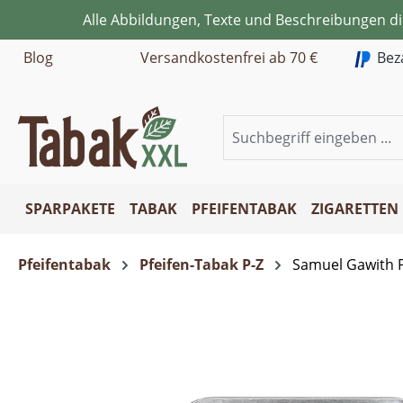
Alle Abbildungen, Texte und Beschreibungen d
m Hauptinhalt springen
Zur Suche springen
Zur Hauptnavigation springen
Blog
Versandkostenfrei ab 70 €
Bez
SPARPAKETE
TABAK
PFEIFENTABAK
ZIGARETTEN
Pfeifentabak
Pfeifen-Tabak P-Z
Samuel Gawith P