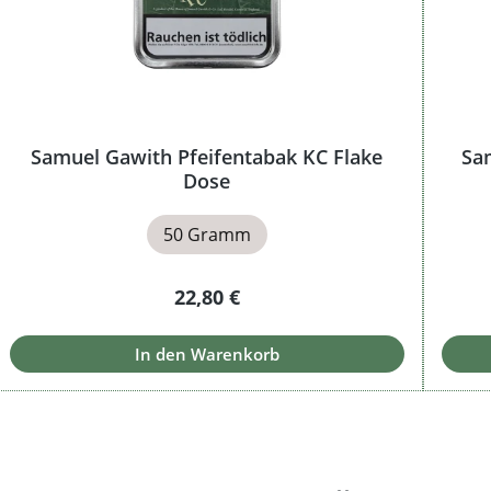
Samuel Gawith Pfeifentabak KC Flake
Sa
Dose
50 Gramm
Regulärer Preis:
22,80 €
In den Warenkorb