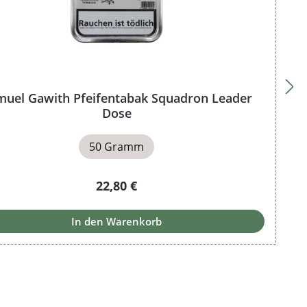
muel Gawith Pfeifentabak Squadron Leader
Dose
50 Gramm
Regulärer Preis:
22,80 €
In den Warenkorb