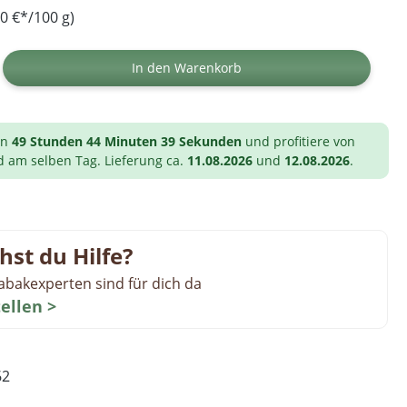
0 €*/100 g)
ib den gewünschten Wert ein oder benutz
In den Warenkorb
on
49 Stunden 44 Minuten 38 Sekunden
und profitiere von
d am selben Tag. Lieferung ca.
11.08.2026
und
12.08.2026
.
hst du Hilfe?
abakexperten sind für dich da
tellen >
62