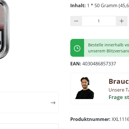
Inhalt:
1 * 50 Gramm (45,6
Produkt Anzahl: G
Bestelle innerhalb v
unserem Blitzversan
EAN:
4030486857337
Brauc
Unsere T
Frage s
Produktnummer:
XXL111