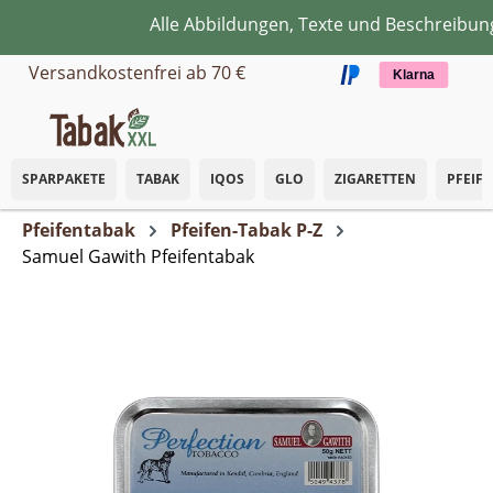
Alle Abbildungen, Texte und Beschreibunge
Zum Hauptinhalt springen
Versandkostenfrei ab 70 €
Klarna
SPARPAKETE
TABAK
IQOS
GLO
ZIGARETTEN
PFEIF
Pfeifentabak
Pfeifen-Tabak P-Z
Samuel Gawith Pfeifentabak