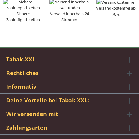
Versandkostenfrei ab
Sichere
Versand innerhalb 24
70 €
Zahlmöglichkeiten
Stunden
Tabak-XXL
Rechtliches
Informativ
Deine Vorteile bei Tabak XXL:
Wir versenden mit
Zahlungsarten