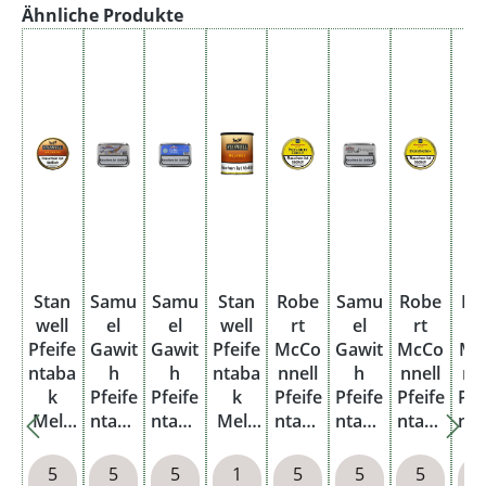
Produktgalerie überspringen
Ähnliche Produkte
Stan
Samu
Samu
Stan
Robe
Samu
Robe
Ro
well
el
el
well
rt
el
rt
r
Pfeife
Gawit
Gawit
Pfeife
McCo
Gawit
McCo
Mc
ntaba
h
h
ntaba
nnell
h
nnell
nn
k
Pfeife
Pfeife
k
Pfeife
Pfeife
Pfeife
Pfe
Mela
ntaba
ntaba
Mela
ntaba
ntaba
ntaba
nt
nge
k
k
nge
k
k
k
Dose
Skiff
Celtic
Box
Herit
Squa
Herit
He
5
5
5
1
5
5
5