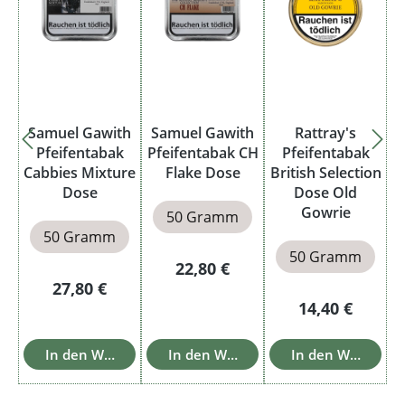
Samuel Gawith
Samuel Gawith
Rattray's
Pfeifentabak
Pfeifentabak CH
Pfeifentabak
Cabbies Mixture
Flake Dose
British Selection
Dose
Dose Old
Gowrie
50 Gramm
50 Gramm
50 Gramm
Regulärer Preis:
22,80 €
Regulärer Preis:
27,80 €
Regulärer Prei
14,40 €
In den Warenkorb
In den Warenkorb
In den Warenkor