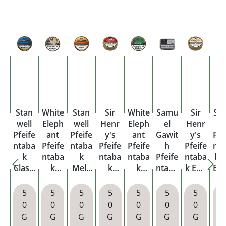
Stan
White
Stan
Sir
White
Samu
Sir
So
well
Eleph
well
Henr
Eleph
el
Henr
i
Pfeife
ant
Pfeife
y's
ant
Gawit
y's
Pfe
ntaba
Pfeife
ntaba
Pfeife
Pfeife
h
Pfeife
nt
k
ntaba
k
ntaba
ntaba
Pfeife
ntaba
k 
Classi
k
Mela
k
k
ntaba
k Earl
Bl
c
Etosh
nge
Marq
Seren
k B.
Dose
1
Dose
a
Dose
uess
geti
C.
Do
5
5
5
5
5
5
5
Dose
Dose
Dose
Cave
0
0
0
0
0
0
0
ndish
G
G
G
G
G
G
G
Dose