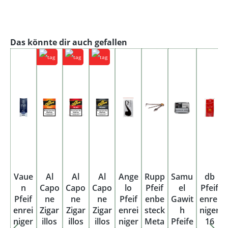
Produktgalerie überspringen
Das könnte dir auch gefallen
Vaue
Al
Al
Al
Ange
Rupp
Samu
db
n
Capo
Capo
Capo
lo
Pfeif
el
Pfeif
Pfeif
ne
ne
ne
Pfeif
enbe
Gawit
enrei
enrei
Zigar
Zigar
Zigar
enrei
steck
h
niger
niger
illos
illos
illos
niger
Meta
Pfeife
16