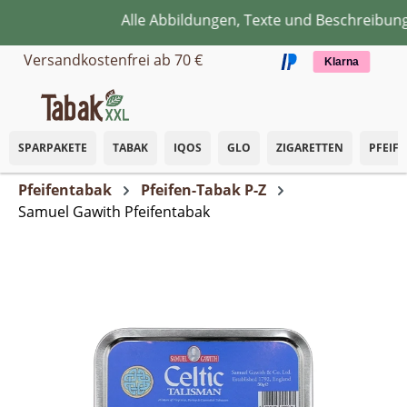
Alle Abbildungen, Texte und Beschreibunge
Zum Hauptinhalt springen
Versandkostenfrei ab 70 €
Klarna
SPARPAKETE
TABAK
IQOS
GLO
ZIGARETTEN
PFEIF
Pfeifentabak
Pfeifen-Tabak P-Z
Samuel Gawith Pfeifentabak