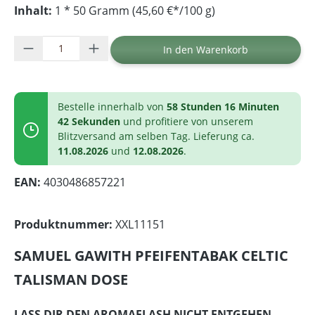
Inhalt:
1 * 50 Gramm (45,60 €*/100 g)
Produkt Anzahl: Gib den gewünschten Wer
In den Warenkorb
Bestelle innerhalb von
58 Stunden 16 Minuten
42 Sekunden
und profitiere von unserem
Blitzversand am selben Tag. Lieferung ca.
11.08.2026
und
12.08.2026
.
EAN:
4030486857221
Produktnummer:
XXL11151
SAMUEL GAWITH PFEIFENTABAK CELTIC
TALISMAN DOSE
LASS DIR DEN AROMAFLASH NICHT ENTGEHEN