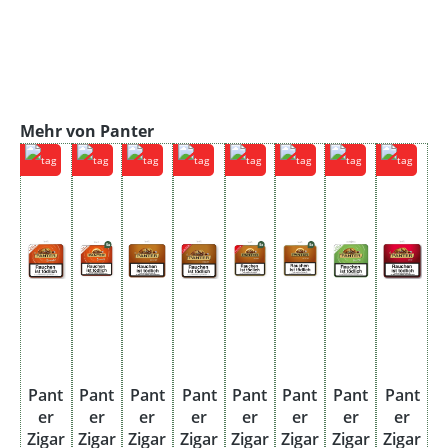
Produktgalerie überspringen
Mehr von Panter
Pant
Pant
Pant
Pant
Pant
Pant
Pant
Pant
er
er
er
er
er
er
er
er
Zigar
Zigar
Zigar
Zigar
Zigar
Zigar
Zigar
Zigar