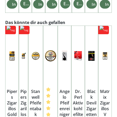
Einzelheiten
Einzelheiten
Einzelheiten
In den Warenkorb
In den Warenkorb
In den Warenkorb
In den Ware
In de
Produktgalerie überspringen
Das könnte dir auch gefallen
Piper
Pip
Stan
Ange
Dr.
Blac
Matr
M
s
ers
well
lo
Perl
k
ix
a
Zigar
Zig
Pfeife
Pfeif
Aktiv
Devil
Zigar
Z
illos
aril
ntaba
enrei
kohl
Zigar
illos
i
Gold
los
k
niger
efilte
etten
V