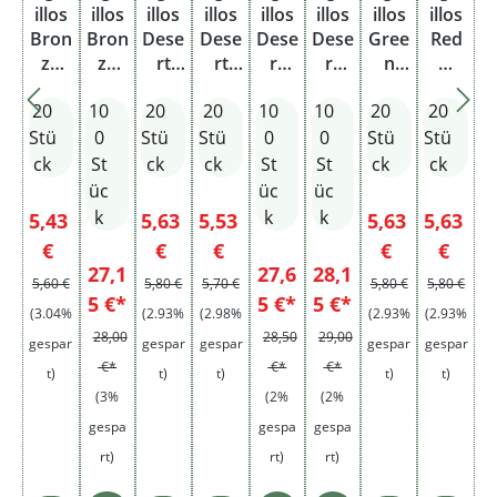
illos
illos
illos
illos
illos
illos
illos
illos
Bron
Bron
Dese
Dese
Dese
Dese
Gree
Red
ze
ze
rt
rt
rt
rt
n
M
Swirl
Swirl
Gold
Gold
Gold
Gold
Swirl
Vanil
20
10
20
20
10
10
20
20
Filter
Filte
M
M
M
M
Filter
le
M
r M
Kaffe
Kaffe
Kaff
Kaff
Stü
0
Stü
Stü
0
0
Stü
Stü
Cogn
Cog
e
e mit
ee
ee
ck
St
ck
ck
St
St
ck
ck
ac
nac
Filter
mit
Stan
üc
üc
üc
Stan
Filte
ge
k
k
k
Verkaufspreis:
Verkaufspreis:
Verkaufspreis:
Verkaufspreis
Verkauf
5,43
5,63
5,53
5,63
5,63
ge
r
Regulärer Preis:
Regulärer Preis:
Regulärer Preis:
Regulärer Preis:
Regulär
€
€
€
€
€
Stan
27,1
27,6
28,1
ge
5,60 €
5,80 €
5,70 €
5,80 €
5,80 €
5 €*
5 €*
5 €*
(3.04%
(2.93%
(2.98%
(2.93%
(2.93%
28,00
28,50
29,00
gespar
gespar
gespar
gespar
gespar
€*
€*
€*
t)
t)
t)
t)
t)
(3%
(2%
(2%
gespa
gespa
gespa
rt)
rt)
rt)