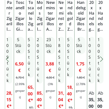
Pa
Tosc
To
Mo
New
Ne
Ha
Han
20
20
nte
anell
sca
od
mins
w
nd
delsg
x
x
r
o
nel
s
ter
mi
els
old
Ha
Ha
Zig
Zigar
lo
Zig
Zigar
nst
gol
Zigar
nd
nd
aril
illos
Zig
aril
illos
er
d
illos
els
els
e
los
Giall
aril
los
Ame
Zig
Zig
Bro
gol
gol
g
Re
o
los
M
rican
aril
aril
wn
d
d
1
5
5
2
23
1
5
5
1
1
1
d
Vani
Gia
mit
Blen
los
los
XS
Zig
Zig
Z
M
glia
llo
Filt
d M
A
Su
Kaffe
aril
aril
a
0
Stü
0
0
Stü
8
0
Stü
0
0
5
Va
Gold
Va
er
mit
me
ns
e
los
los
l
0
ck
S
0
ck
4
S
ck
0
0
0
nill
S
nig
Sta
Filter
ric
et
Br
Br
S
t
S
S
t
S
S
S
e
lia
ng
an
XS
ow
ow
t
ü
t
t
ü
t
t
t
Verkaufspreis:
Verkaufspreis:
Verkaufspreis:
6,50
3,88
1,75
mit
Go
e
Ble
Pfi
n
n
ü
c
ü
ü
c
ü
ü
ü
Regulärer Preis:
Regulärer Preis:
Regulärer Preis:
€
€
€
Filt
ld
nd
rsi
XS
XS
c
k
c
c
k
c
c
c
er
S
M
ch
Ka
Ka
6,70 €
4,00 €
1,80 €
k
k
k
k
k
k
Sta
Sta
mit
Sta
ffe
ffe
f
(2.99%
(3%
(2.78%
65,
18,
ng
ng
Filt
ng
e +
e +
e
gespar
gespar
gespar
28,
85,
31,
Ab
Ab
e
00
e
er
40
e
3x
1x
t)
t)
t)
Sta
Ele
As
E
15
40
04
35,
35,
5
€*
€*
ng
ktr
ch
k
€*
€*
€*
00
00
67,
19,