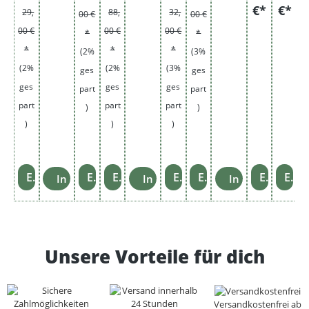
e
o-
en
€*
€*
29,
88,
32,
00 €
00 €
Fe
be
ue
ch
00 €
00 €
00 €
*
*
rze
er
r
*
*
*
(2%
(3%
ug
(2%
(2%
(3%
ges
ges
e
e
ges
ges
ges
part
part
part
part
part
S
)
)
)
)
)
f
e
Einzelheiten
Einzelheiten
Einzelheiten
Einzelheiten
Einzelheiten
Einzelheiten
Einzelheiten
In den Warenkorb
In den Warenkorb
In den Warenko
g
Unsere Vorteile für dich
Versandkostenfrei ab