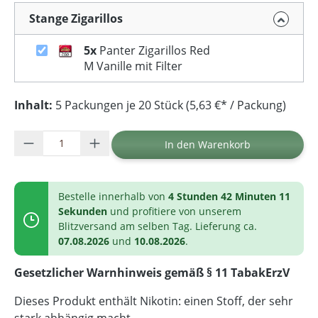
Stange Zigarillos
5x
Panter Zigarillos Red
M Vanille mit Filter
Inhalt:
5 Packungen je 20 Stück (5,63 €* / Packung)
Produkt Anzahl: Gib den gewünschten Wer
In den Warenkorb
Bestelle innerhalb von
4 Stunden 42 Minuten 11
Sekunden
und profitiere von unserem
Blitzversand am selben Tag. Lieferung ca.
07.08.2026
und
10.08.2026
.
Gesetzlicher Warnhinweis gemäß § 11 TabakErzV
Dieses Produkt enthält Nikotin: einen Stoff, der sehr
stark abhängig macht.