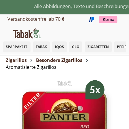
Alle Abbildungen, Texte und Beschreibungen 
Zum Hauptinhalt springen
Versandkostenfrei ab 70 €
Klarna
SPARPAKETE
TABAK
IQOS
GLO
ZIGARETTEN
PFEIF
Zigarillos
Besondere Zigarillos
Aromatisierte Zigarillos