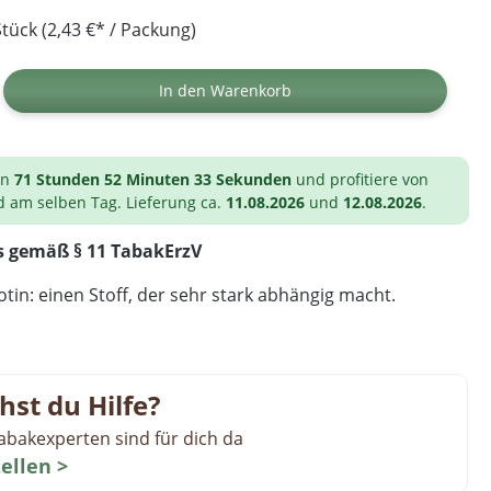
tück (2,43 €* / Packung)
ib den gewünschten Wert ein oder benutz
In den Warenkorb
on
71 Stunden 52 Minuten 32 Sekunden
und profitiere von
d am selben Tag. Lieferung ca.
11.08.2026
und
12.08.2026
.
s gemäß § 11 TabakErzV
tin: einen Stoff, der sehr stark abhängig macht.
hst du Hilfe?
abakexperten sind für dich da
tellen >