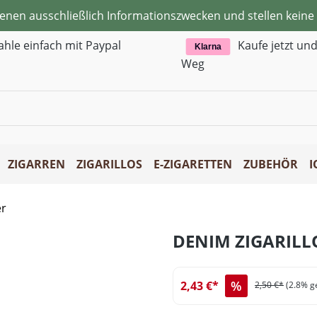
ienen ausschließlich Informationszwecken und stellen kei
ahle einfach mit Paypal
Kaufe jetzt un
Klarna
Weg
ZIGARREN
ZIGARILLOS
E-ZIGARETTEN
ZUBEHÖR
I
er
DENIM ZIGARILLO
%
2,43 €*
2,50 €*
(2.8% g