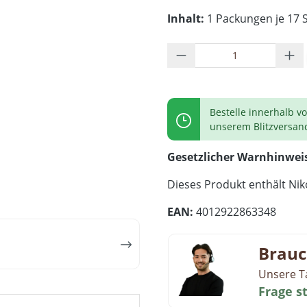
Inhalt:
1 Packungen je 17 S
Produkt Anzahl: G
Bestelle innerhalb v
unserem Blitzversan
Gesetzlicher Warnhinwei
Dieses Produkt enthält Niko
EAN:
4012922863348
Brauc
Unsere T
Frage s