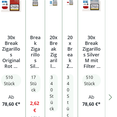
30x
Brea
20x
20
30x
Break
k
Bre
x
Break
Zigarillo
Ziga
ak
Br
Zigarillo
s
rillo
Zig
ea
s Silver
Original
s
aril
k
M mit
Rot M
Silve
los
Zig
Filter +
mit
r M
Silv
ari
2x
Filter +
510
17
mit
3
er
3
llo
Elektro-
510
2x
Filte
M
s
Feuerze
Stück
Stü
4
4
Stück
Elektro-
r
mit
Sil
uge + 1x
ck
0
0
Feuerze
Filt
ve
Sturmfe
St
S
Ab
Ab
uge + 1x
er
r
uerzeug
ü
t
Verkaufspreis:
2,62
78,60 €*
78,60 €*
Sturmfe
+
M
+ 1x
ck
ü
Regulärer Preis:
€
uerzeug
3x
mi
Aschen
c