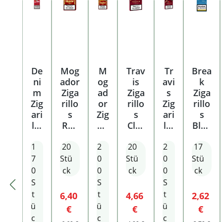
De
Mog
M
Trav
Tr
Brea
ni
ador
og
is
avi
k
m
Ziga
ad
Ziga
s
Ziga
Zig
rillo
or
rillo
Zig
rillo
ari
s
Zig
s
ari
s
llo
Red
ari
Clas
llo
Blue
s
M
llo
sic
s
M
1
Re
ohn
20
2
s
20
Rot
2
Cl
17
mit
d
e
Re
M
as
Filte
7
Stü
0
Stü
0
Stü
Ec
Filte
d
mit
sic
r
0
ck
0
ck
0
ck
o
r
M
Filte
Ro
S
S
S
L
oh
r
t
t
t
t
Verkaufspreis:
Verkaufspreis:
Verkauf
6,40
4,66
2,62
St
ne
M
ü
ü
ü
Regulärer Preis:
Regulärer Preis:
Regulä
€
€
€
an
Fil
mi
c
c
c