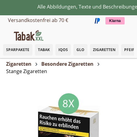
Alle Abbildungen, Texte und Beschreibungen 
Zum Hauptinhalt springen
Versandkostenfrei ab 70 €
Klarna
SPARPAKETE
TABAK
IQOS
GLO
ZIGARETTEN
PFEIF
Zigaretten
Besondere Zigaretten
Stange Zigaretten