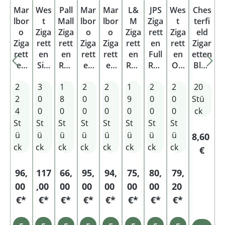
Mar
Wes
Pall
Mar
Mar
L&
JPS
Wes
Ches
lbor
t
Mall
lbor
lbor
M
Ziga
t
terfi
o
Ziga
Ziga
o
o
Ziga
rett
Ziga
eld
Ziga
rett
rett
Ziga
Ziga
rett
en
rett
Zigar
rett
en
en
rett
rett
en
Full
en
etten
en
Silv
Red
en
en
Red
Red
Ori
Blue
Gol
er
Her
Gol
Whi
Lab
2XL
gina
Origi
2
3
1
2
2
1
2
2
20
d
5XL
cule
d
te
el
Sta
l
nal
2XL
Sta
s
Lon
Ori
4XL
nge
Red
Pack
2
0
8
0
0
9
0
0
Stü
Sta
nge
Sta
g
gina
Sta
2XL
4
0
0
0
0
0
0
0
ck
nge
nge
Ori
l
nge
Sta
St
St
St
St
St
St
St
St
gina
Pac
nge
ü
ü
ü
ü
ü
ü
ü
ü
Reguläre
8,60
l
k
ck
ck
ck
ck
ck
ck
ck
ck
€
Pac
Sta
k
nge
96,
117
66,
95,
94,
75,
80,
79,
Sta
00
,00
00
00
00
00
00
20
nge
€*
€*
€*
€*
€*
€*
€*
€*