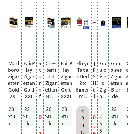
Marl
FairP
S
Ches
FairP
Elixyr
J
Ga
Gaul
Ga
boro
lay
t
terfi
lay
Taba
P
ulo
oises
ois
Zigar
Zigar
u
eld
Zigar
k Red
S
ise
Zigar
Zig
etten
etten
r
Zigar
etten
2 x
H
s
etten
ett
Gold
Gold
m
etten
Gold
Eimer
ü
Zig
Blon
Bl
2XL
XXL
f
Blue
XXXL
mit
l
are
des
de
e
XL
wähl
s
tte
Blau
Ro
28
22
26
28
1
22
22
u
baren
e
n
XL
X
4
e
Filter
n
Blo
Stü
Stü
Stü
Stü
7
Stü
Stü
Verkaufspreis:
Verkaufspreis:
0
0
9
r
hülse
2
nd
ck
ck
ck
ck
6
ck
ck
,
,
0
z
n
0
es
S
G
2
9