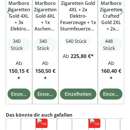
Marlboro
Marlboro
Zigaretten Gold
Marlboro
Zigaretten
Zigaretten
4XL + 2x
Zigaretten
Gold 4XL
Gold 4XL
Elektro-
Crafted
+ 3x
+ 1x
Feuerzeuge + 1x
Gold 2XL
Elektro-
Aschenbe
Sturmfeuerzeug
+ 2x
Feuerzeu
cher
+ 1x
Feuerzeu
340
340
540 Stück
448
ge
Aschenbecher
ge
Stück
Stück
Stück
Ab
225,80 €*
Ab
Ab
Ab
150,15 €
150,50 €
160,40 €
*
*
*
Einzelheiten
Einzelheiten
Einzelheiten
Einzelheiten
Produktgalerie überspringen
Das könnte dir auch gefallen