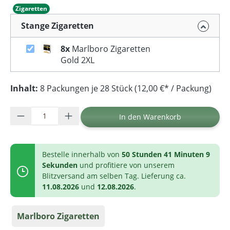
Zigaretten
Stange Zigaretten
8x
Marlboro Zigaretten
Gold 2XL
Inhalt:
8 Packungen je 28 Stück (12,00 €* / Packung)
Produkt Anzahl: Gib den gewünschten Wer
In den Warenkorb
Bestelle innerhalb von
50 Stunden 41 Minuten 9
Sekunden
und profitiere von unserem
Blitzversand am selben Tag. Lieferung ca.
11.08.2026
und
12.08.2026
.
Marlboro Zigaretten