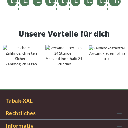
Einzelheiten
Einzelheiten
Einzelheiten
Einzelheiten
Einzelheiten
Einzelheiten
Einzelheiten
Einzelheiten
In de
Unsere Vorteile für dich
Versandkostenfrei ab
Sichere
Versand innerhalb 24
70 €
Zahlmöglichkeiten
Stunden
Tabak-XXL
Rechtliches
Informativ