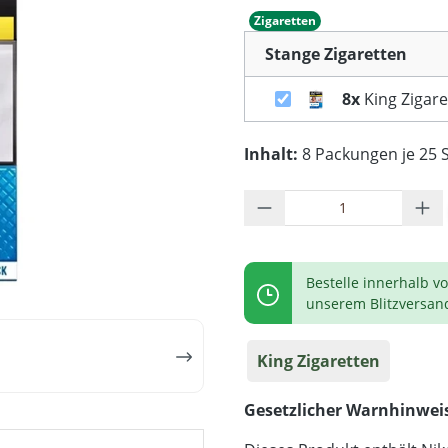
Zigaretten
Stange Zigaretten
8x
King Zigare
Inhalt:
8 Packungen je 25 S
Produkt Anzahl: G
Bestelle innerhalb v
unserem Blitzversan
King Zigaretten
Gesetzlicher Warnhinwei