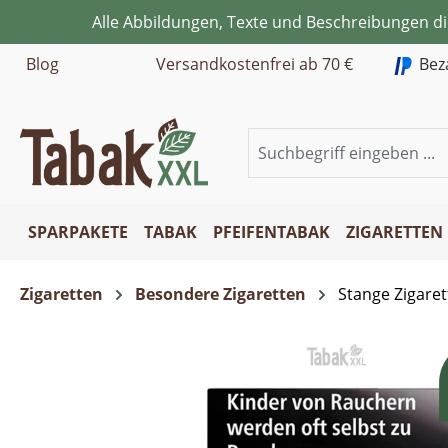
Alle Abbildungen, Texte und Beschreibungen d
m Hauptinhalt springen
Zur Suche springen
Zur Hauptnavigation springen
Blog
Versandkostenfrei ab 70 €
Bez
SPARPAKETE
TABAK
PFEIFENTABAK
ZIGARETTEN
Zigaretten
Besondere Zigaretten
Stange Zigare