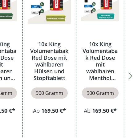
King
10x King
10x King
entaba
Volumentabak
Volumentaba
 Dose
Red Dose mit
k Red Dose
it
wählbaren
mit
baren
Hülsen und
wählbaren
n und
Stopftablett
Menthol
ui
Hülsen
Gramm
900 Gramm
900 Gramm
,50 €*
Ab
169,50 €*
Ab
169,50 €*