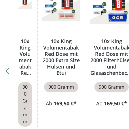
10x
10x King
10x King
King
Volumentabak
Volumentaba
Volu
Red Dose mit
Red Dose mit
ment
2000 Extra Size
2000 Filterhüls
abak
Hülsen und
und
Red
Etui
Glasaschenbec
Dose
r
90
900 Gramm
900 Gramm
0
Gr
Ab
169,50 €*
Ab
169,50 €*
a
m
m