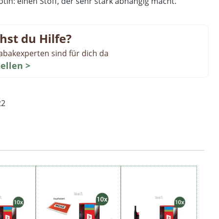
tin: einen Stoff, der sehr stark abhängig macht.
hst du Hilfe?
abakexperten sind für dich da
tellen >
22