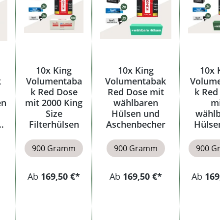
10x King
10x King
10x 
k
Volumentaba
Volumentabak
Volum
k Red Dose
Red Dose mit
k Red
en
mit 2000 King
wählbaren
m
Size
Hülsen und
wähl
he
Filterhülsen
Aschenbecher
Hülse
Et
900 Gramm
900 Gramm
900 
Ab
169,50 €*
Ab
169,50 €*
Ab
169