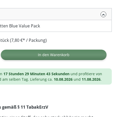
tten Blue Value Pack
tück (7,80 €* / Packung)
ib den gewünschten Wert ein oder benutz
In den Warenkorb
on
17 Stunden 29 Minuten 43 Sekunden
und profitiere von
d am selben Tag. Lieferung ca.
10.08.2026
und
11.08.2026
.
s gemäß § 11 TabakErzV