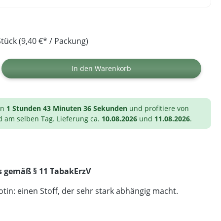
tück (9,40 €* / Packung)
ib den gewünschten Wert ein oder benutz
In den Warenkorb
on
1 Stunden 43 Minuten 36 Sekunden
und profitiere von
d am selben Tag. Lieferung ca.
10.08.2026
und
11.08.2026
.
s gemäß § 11 TabakErzV
tin: einen Stoff, der sehr stark abhängig macht.