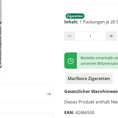
Zigaretten
Inhalt:
1 Packungen je 20 S
Produkt Anzahl: G
Bestelle innerhalb v
unserem Blitzversan
Marlboro Zigaretten
Gesetzlicher Warnhinwei
Dieses Produkt enthält Niko
EAN:
42466550