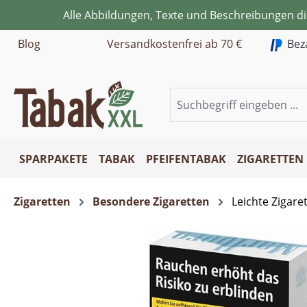
Alle Abbildungen, Texte und Beschreibungen d
m Hauptinhalt springen
Zur Suche springen
Zur Hauptnavigation springen
Blog
Versandkostenfrei ab 70 €
Bez
SPARPAKETE
TABAK
PFEIFENTABAK
ZIGARETTEN
Zigaretten
Besondere Zigaretten
Leichte Zigare