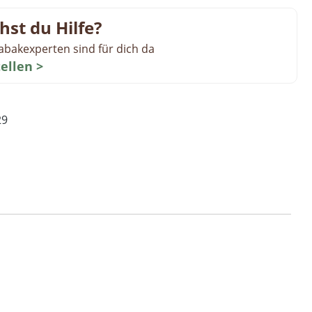
hst du Hilfe?
abakexperten sind für dich da
tellen >
29