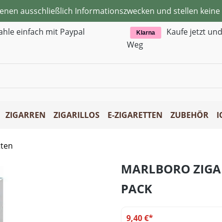
ienen ausschließlich Informationszwecken und stellen kei
ahle einfach mit Paypal
Kaufe jetzt un
Klarna
Weg
ZIGARREN
ZIGARILLOS
E-ZIGARETTEN
ZUBEHÖR
I
tten
MARLBORO ZIGAR
PACK
9,40 €*