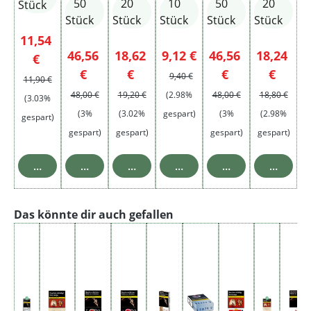
50
20
10
50
20
Stück
Stück
Stück
Stück
Stück
Stück
Verkaufspreis:
11,54
Verkaufspreis:
Verkaufspreis:
Verkaufspreis:
Verkaufspreis:
Verkaufsp
46,56
18,62
9,12 €
46,56
18,24
Regulärer Preis:
€
Regulärer Preis:
Regulärer Preis:
Regulärer Preis:
Regulärer Preis:
Reguläre
€
€
€
€
9,40 €
11,90 €
48,00 €
19,20 €
(2.98%
48,00 €
18,80 €
(3.03%
(3%
(3.02%
gespart)
(3%
(2.98%
gespart)
gespart)
gespart)
gespart)
gespart)
In den Warenkorb
In den Warenkorb
In den Warenkorb
In den Warenkorb
In den Warenkor
In den 
Produktgalerie überspringen
Das könnte dir auch gefallen