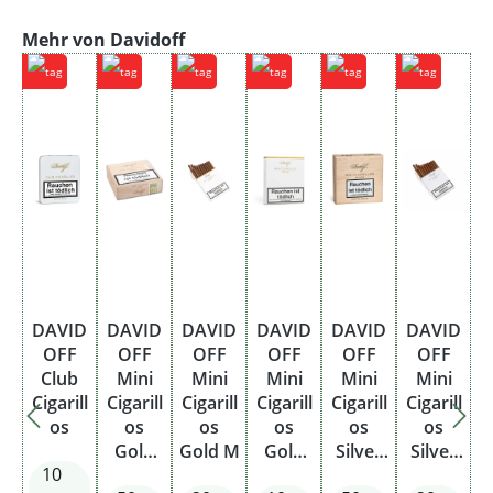
Produktgalerie überspringen
Mehr von Davidoff
DAVID
DAVID
DAVID
DAVID
DAVID
DAVID
OFF
OFF
OFF
OFF
OFF
OFF
Club
Mini
Mini
Mini
Mini
Mini
Cigarill
Cigarill
Cigarill
Cigarill
Cigarill
Cigarill
os
os
os
os
os
os
Gold
Gold M
Gold
Silver
Silver
10
Kiste
XS
Kiste
M