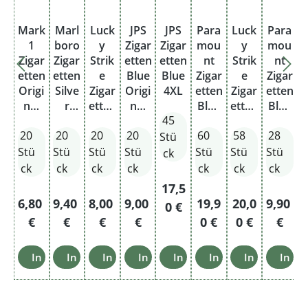
Mark
Marl
Luck
JPS
JPS
Para
Luck
Para
1
boro
y
Zigar
Zigar
mou
y
mou
Zigar
Zigar
Strik
etten
etten
nt
Strik
nt
Z
etten
etten
e
Blue
Blue
Zigar
e
Zigar
e
Origi
Silve
Zigar
Origi
4XL
etten
Zigar
etten
nal
r
etten
nal
Blue
etten
Blue
O
45
Whit
Blue
Craft
Pack
5XL
Craft
2XL
20
20
20
20
60
58
28
e &
Origi
ed
ed
Stü
Silve
nal
Blue
Blue
Stü
Stü
Stü
Stü
Stü
Stü
Stü
S
ck
r
Pack
Origi
Herc
ck
ck
ck
ck
ck
ck
ck
Origi
nal
ules
Regulärer Preis:
17,5
nal
Pack
Regulärer Preis:
Regulärer Preis:
Regulärer Preis:
Regulärer Preis:
Regulärer Preis:
Regulärer Pre
Regulär
R
6,80
9,40
8,00
9,00
19,9
20,0
9,90
0 €
Pack
€
€
€
€
0 €
0 €
€
In den Warenkorb
In den Warenkorb
In den Warenkorb
In den Warenkorb
In den Warenkorb
In den Warenkorb
In den Ware
In d