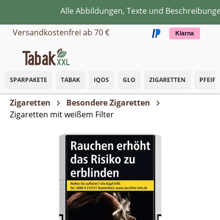
Alle Abbildungen, Texte und Beschreibungen 
Zum Hauptinhalt springen
Versandkostenfrei ab 70 €
Klarna
SPARPAKETE
TABAK
IQOS
GLO
ZIGARETTEN
PFEIF
Zigaretten
Besondere Zigaretten
Zigaretten mit weißem Filter