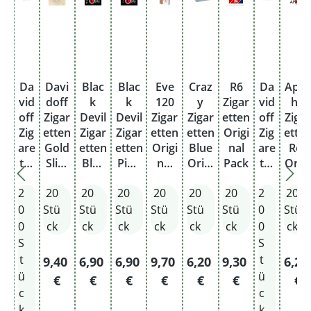
Da
Davi
Blac
Blac
Eve
Craz
R6
Da
Apac
vid
doff
k
k
120
y
Zigar
vid
he
off
Zigar
Devil
Devil
Zigar
Zigar
etten
off
Zigar
Zig
etten
Zigar
Zigar
etten
etten
Origi
Zig
ette
are
Gold
etten
etten
Origi
Blue
nal
are
Rot
tte
Slim
Blac
Pink
nal
Origi
Pack
tte
Origi
n
Origi
k
Origi
Pack
nal
n
nal
2
20
20
20
20
20
20
2
20
Sil
nal
Origi
nal
Pack
Go
Pack
ver
Pack
nal
Pack
ld
0
Stü
Stü
Stü
Stü
Stü
Stü
0
Stü
Ori
Pack
Sli
0
ck
ck
ck
ck
ck
ck
0
ck
gin
m
S
S
al
Ori
t
t
Regulärer Preis:
Regulärer Preis:
Regulärer Preis:
Regulärer Preis:
Regulärer Preis:
Regulärer Preis
Regu
9,40
6,90
6,90
9,70
6,20
9,30
6,2
Pa
gin
ü
ü
€
€
€
€
€
€
€
ck
al
c
c
Sta
Pa
k
k