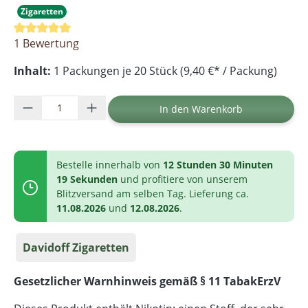
Zigaretten
Durchschnittliche Bewertung von 5 von 5 Sternen
1 Bewertung
Inhalt:
1 Packungen je 20 Stück (9,40 €* / Packung)
Produkt Anzahl: Gib den gewünschten Wer
In den Warenkorb
Bestelle innerhalb von
12 Stunden 30 Minuten
19 Sekunden
und profitiere von unserem
Blitzversand am selben Tag. Lieferung ca.
11.08.2026
und
12.08.2026
.
Davidoff Zigaretten
Gesetzlicher Warnhinweis gemäß § 11 TabakErzV