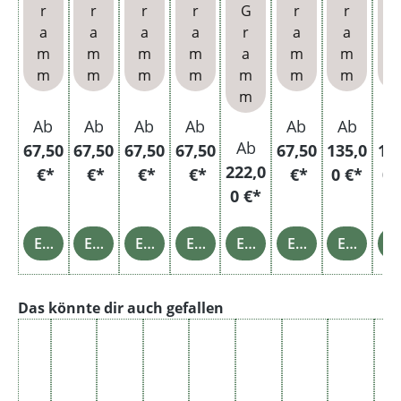
r
r
r
r
G
r
r
r
Asch
Filter
und
on
Filter
Fil
a
a
a
a
r
a
a
enbe
Blättc
Asch
und
m
m
m
m
a
m
m
cher
hen
enbe
Blättc
m
m
m
m
m
m
m
cher
hen
m
Ab
Ab
Ab
Ab
Ab
Ab
A
Ab
67,50
67,50
67,50
67,50
67,50
135,0
13
222,0
€*
€*
€*
€*
€*
0 €*
0 
0 €*
Einzelheiten
Einzelheiten
Einzelheiten
Einzelheiten
Einzelheiten
Einzelheiten
Einzelheiten
Einz
Produktgalerie überspringen
Das könnte dir auch gefallen