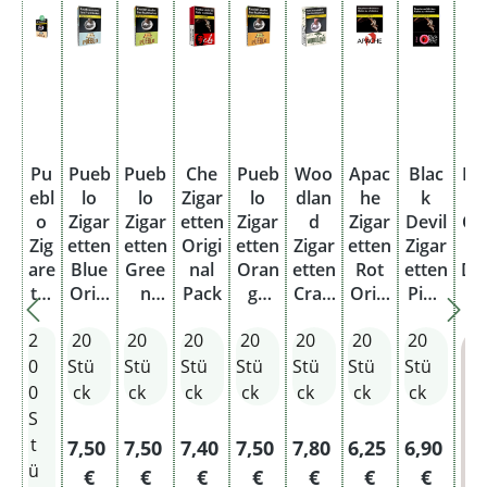
Pu
Pueb
Pueb
Che
Pueb
Woo
Apac
Blac
Pu
ebl
lo
lo
Zigar
lo
dlan
he
k
o
Zigar
Zigar
etten
Zigar
d
Zigar
Devil
Cla
Zig
etten
etten
Origi
etten
Zigar
etten
Zigar
are
Blue
Gree
nal
Oran
etten
Rot
etten
Dr
tte
Origi
n
Pack
ge
Craft
Origi
Pink
ab
n
nal
Origi
Origi
Origi
nal
Origi
Po
2
20
20
20
20
20
20
20
Cla
Pack
nal
nal
nal
Pack
nal
ssi
Pack
Pack
Pack
Pack
0
Stü
Stü
Stü
Stü
Stü
Stü
Stü
c
0
ck
ck
ck
ck
ck
ck
ck
Ori
S
gin
t
Regulärer Preis:
Regulärer Preis:
Regulärer Preis:
Regulärer Preis:
Regulärer Preis:
Regulärer Preis
Regulärer
7,50
7,50
7,40
7,50
7,80
6,25
6,90
al
ü
€
€
€
€
€
€
€
Pa