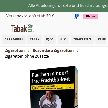
Alle Abbildungen, Texte und Beschreibungen 
Zum Hauptinhalt springen
Versandkostenfrei ab 70 €
Klarna
SPARPAKETE
TABAK
IQOS
GLO
ZIGARETTEN
PFEIF
Zigaretten
Besondere Zigaretten
Zigaretten ohne Zusätze