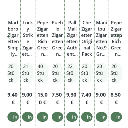
Marl
Luck
Pepe
Pueb
Pall
Che
Mani
Pepe
boro
y
Zigar
lo
Mall
Zigar
tou
Zigar
Zigar
Strik
etten
Zigar
Zigar
etten
Zigar
etten
etten
e
Rich
etten
etten
Origi
etten
Rich
Simp
Zigar
Gree
Gree
Auth
nal
No.9
Gree
ly
etten
n
n
entic
Pack
Gree
n
Red
Auth
XXXL
Origi
Red
n
Origi
20
21
40
20
22
20
20
20
Origi
entic
nal
XXL
Orga
nal
nal
Red
Pack
nic
Pack
Stü
Stü
Stü
Stü
Stü
Stü
Stü
Stü
Pack
XXL
Blen
ck
ck
ck
ck
ck
ck
ck
ck
d
Regulärer Preis:
Regulärer Preis:
Regulärer Preis:
Regulärer Preis:
Regulärer Preis:
Regulärer Preis:
Regulärer Pre
Regulär
9,40
9,00
15,0
7,50
9,30
7,40
9,00
8,50
€
€
0 €
€
€
€
€
€
In den Warenkorb
In den Warenkorb
In den Warenkorb
In den Warenkorb
In den Warenkorb
In den Warenkorb
In den Ware
In d