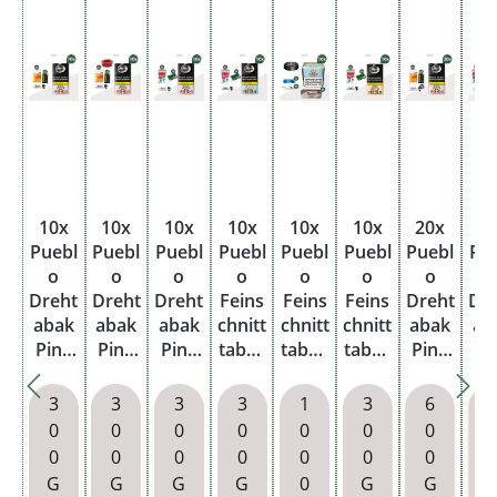
10x
10x
10x
10x
10x
10x
20x
2
Puebl
Puebl
Puebl
Puebl
Puebl
Puebl
Puebl
Pu
o
o
o
o
o
o
o
Dreht
Dreht
Dreht
Feins
Feins
Feins
Dreht
Dr
abak
abak
abak
chnitt
chnitt
chnitt
abak
ab
Pink
Pink
Pink
tabak
tabak
tabak
Pink
Pi
Pouc
Pouc
Pouc
Blue
Blue
Classi
Pouc
Po
h mit
h mit
h mit
Pouc
x
c
h mit
h 
3
3
3
3
1
3
6
Gizeh
Gizeh
Gizeh
h mit
Dose
Pouc
Gizeh
Gi
0
0
0
0
0
0
0
Blättc
Blättc
Blättc
Smok
mit
h mit
Blättc
Blä
0
0
0
0
0
0
0
hen
hen
hen
ing
2000
Smok
hen
h
G
G
G
G
0
G
G
und
und
Filter
Bens
ing
u