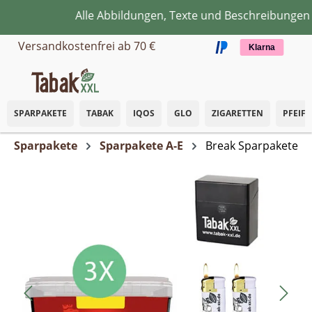
Alle Abbildungen, Texte und Beschreibungen di
Zum Hauptinhalt springen
Versandkostenfrei ab 70 €
Klarna
SPARPAKETE
TABAK
IQOS
GLO
ZIGARETTEN
PFEIF
Sparpakete
Sparpakete A-E
Break Sparpakete