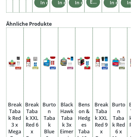
Einzelheiten
In den Warenkorb
In den Warenkorb
In den Warenkorb
In den War
In 
Produktgalerie überspringen
Ähnliche Produkte
Break
Break
Burto
Black
Bens
Break
Burto
Br
Taba
Taba
n
Hawk
on &
Taba
n
Ta
k Red
k XXL
Taba
Taba
Hedg
k XXL
Taba
k 
3 x
Red 6
k
k 3x
es
Red 9
k Red
Re
Mega
x
Blue
Eimer
Taba
x
6 x