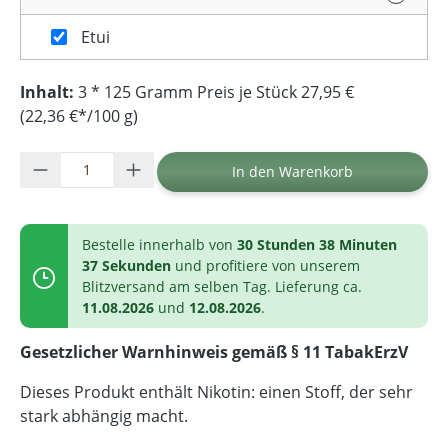
Etui
Inhalt:
3 * 125 Gramm Preis je Stück 27,95 €
(22,36 €*/100 g)
Produkt Anzahl: Gib den gewünschten Wer
In den Warenkorb
Bestelle innerhalb von
30 Stunden 38 Minuten
37 Sekunden
und profitiere von unserem
Blitzversand am selben Tag. Lieferung ca.
11.08.2026
und
12.08.2026
.
Gesetzlicher Warnhinweis gemäß § 11 TabakErzV
Dieses Produkt enthält Nikotin: einen Stoff, der sehr
stark abhängig macht.