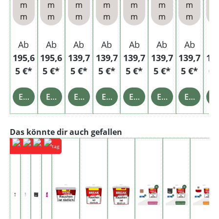
m
m
m
m
m
m
m
n
her
m
m
m
m
m
m
m
Ab
Ab
Ab
Ab
Ab
Ab
Ab
A
195,6
195,6
139,7
139,7
139,7
139,7
139,7
11
5 €*
5 €*
5 €*
5 €*
5 €*
5 €*
5 €*
0 
Einzelheiten
Einzelheiten
Einzelheiten
Einzelheiten
Einzelheiten
Einzelheiten
Einzelheiten
Einz
Produktgalerie überspringen
Das könnte dir auch gefallen