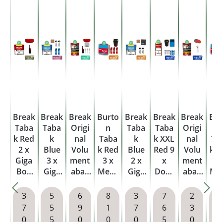
Break
Break
Break
Burto
Break
Break
Break
Bu
Taba
Taba
Origi
n
Taba
Taba
Origi
k Red
k
nal
Taba
k
k XXL
nal
Ta
2 x
Blue
Volu
k Red
Blue
Red 9
Volu
k 
Giga
3 x
ment
3 x
2 x
x
ment
4
Box
Giga
abak
Mega
Giga
Dose
abak
Me
mit
Box
6 x
Box
Box
mit
2 x
B
wähl
mit
Beute
mit
mit
wähl
Beute
m
3
5
6
8
3
7
2
baren
wähl
l mit
wähl
wähl
baren
l mit
wä
7
5
9
1
7
6
3
Hülse
baren
wähl
baren
baren
Hülse
wähl
ba
0
5
0
0
0
5
0