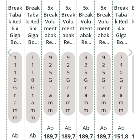
Break
Break
5x
5x
5x
5x
Break
Br
Taba
Taba
Break
Break
Break
Break
Taba
Ta
k Red
k Red
Volu
Volu
Volu
Volu
k Red
k 
6 x
6 x
ment
ment
ment
ment
4 x
4
Giga
Giga
abak
abak
abak
abak
Giga
Gi
Box
Box
Red
Red
Red
Red
Box
B
mit
mit
Giga
Giga
Giga
Giga
mit
m
wähl
wähl
Box
Box
Box
Box
wähl
wä
1
1
9
9
9
9
7
baren
baren
mit
mit
mit
mit
baren
ba
1
1
2
2
2
2
4
Filter
Hülse
2000
2000
Roule
1000
Hülse
Hü
1
1
5
5
5
5
0
hülse
n
Speci
Speci
tte-
Allro
n und
n 
0
0
G
G
G
G
G
n
al
al
Asch
und
Metal
Dr
G
G
r
r
r
r
r
r
Size
Size
enbe
Xtra
letui
as
r
r
a
a
a
a
a
Filter
Filter
cher
Hülse
nb
a
a
m
m
m
m
m
hülse
hülse
n
h
m
m
m
m
m
m
m
n und
n
m
m
Asch
enbe
Ab
Ab
Ab
Ab
Ab
A
cher
Ab
Ab
189,7
189,7
189,7
189,7
151,8
15