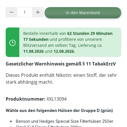
Produkt Anzahl: Gib den gewünschten Wer
In den Warenkorb
Bestelle innerhalb von
62 Stunden 29 Minuten
17 Sekunden
und profitiere von unserem
Blitzversand am selben Tag. Lieferung ca.
11.08.2026
und
12.08.2026
.
Gesetzlicher Warnhinweis gemäß § 11 TabakErzV
Dieses Produkt enthält Nikotin: einen Stoff, der sehr
stark abhängig macht.
Produktnummer:
XXL13094
Wähle aus den folgenden Hülsen der Gruppe D
(grün)
Benson und Hedges Special Size Filterhülsen 250er