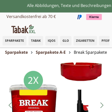
Alle Abbildungen, Texte und Beschreibungen di
Zum Hauptinhalt springen
Versandkostenfrei ab 70 €
Klarna
SPARPAKETE
TABAK
IQOS
GLO
ZIGARETTEN
PFEIF
Sparpakete
Sparpakete A-E
Break Sparpakete