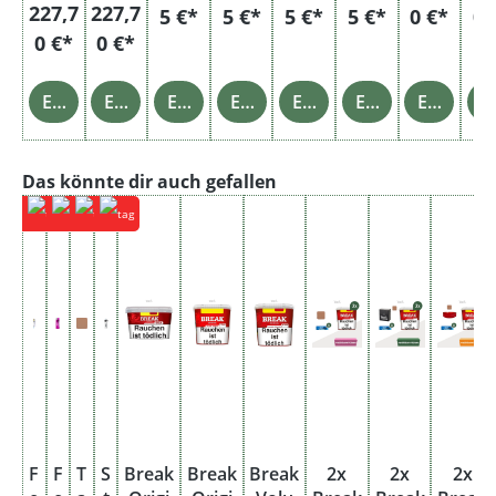
227,7
227,7
5 €*
5 €*
5 €*
5 €*
0 €*
0 
0 €*
0 €*
Einzelheiten
Einzelheiten
Einzelheiten
Einzelheiten
Einzelheiten
Einzelheiten
Einzelheiten
Einz
Produktgalerie überspringen
Das könnte dir auch gefallen
F
F
T
S
Break
Break
Break
2x
2x
2x