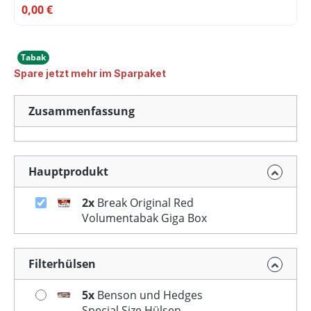
0,00 €
Tabak
Spare jetzt mehr im Sparpaket
Zusammenfassung
Hauptprodukt
2x
Break Original Red
Volumentabak Giga Box
Filterhülsen
5x
Benson und Hedges
Special Size Hülsen