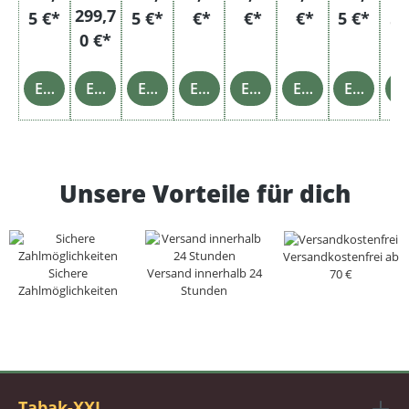
299,7
5 €*
5 €*
€*
€*
€*
5 €*
5 
0 €*
Einzelheiten
Einzelheiten
Einzelheiten
Einzelheiten
Einzelheiten
Einzelheiten
Einzelheiten
Einz
Unsere Vorteile für dich
Versandkostenfrei ab
Sichere
Versand innerhalb 24
70 €
Zahlmöglichkeiten
Stunden
Tabak-XXL