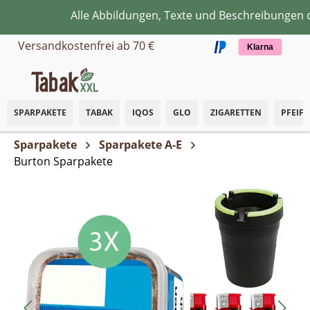
Alle Abbildungen, Texte und Beschreibungen die
Zum Hauptinhalt springen
Versandkostenfrei ab 70 €
Klarna
SPARPAKETE
TABAK
IQOS
GLO
ZIGARETTEN
PFEIF
Sparpakete
Sparpakete A-E
Burton Sparpakete