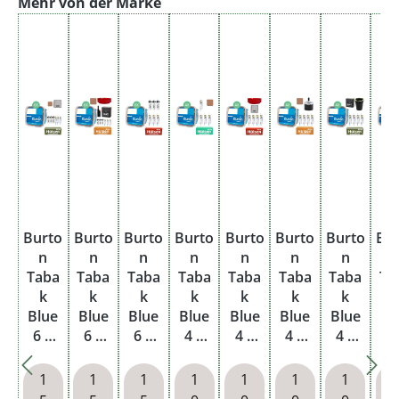
Produktgalerie überspringen
Mehr von der Marke
Burto
Burto
Burto
Burto
Burto
Burto
Burto
Bu
n
n
n
n
n
n
n
Taba
Taba
Taba
Taba
Taba
Taba
Taba
Ta
k
k
k
k
k
k
k
Blue
Blue
Blue
Blue
Blue
Blue
Blue
Bl
6 x
6 x
6 x
4 x
4 x
4 x
4 x
4
Mega
Mega
Mega
Mega
Mega
Mega
Mega
Me
Box
Box
Box
Box
Box
Box
Box
B
1
1
1
1
1
1
1
mit
mit
mit
mit
mit
mit
mit
m