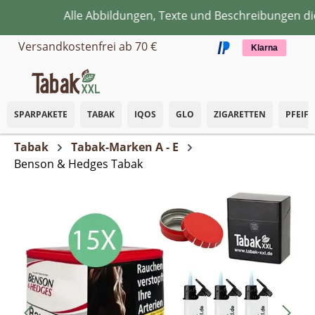
Alle Abbildungen, Texte und Beschreibungen dien
Zum Hauptinhalt springen
Versandkostenfrei ab 70 €
Klarna
SPARPAKETE
TABAK
IQOS
GLO
ZIGARETTEN
PFEIF
Tabak
Tabak-Marken A - E
Benson & Hedges Tabak