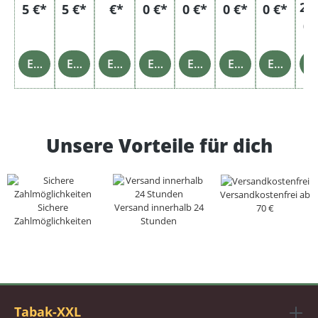
22
5 €*
5 €*
€*
0 €*
0 €*
0 €*
0 €*
0 
Einzelheiten
Einzelheiten
Einzelheiten
Einzelheiten
Einzelheiten
Einzelheiten
Einzelheiten
Einz
Unsere Vorteile für dich
Versandkostenfrei ab
Sichere
Versand innerhalb 24
70 €
Zahlmöglichkeiten
Stunden
Tabak-XXL