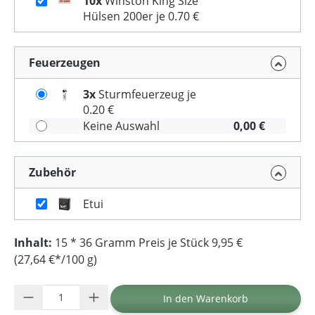
10x
Winston King Size
Hülsen 200er je 0.70 €
Feuerzeugen
3x
Sturmfeuerzeug je
0.20 €
Keine Auswahl
0,00 €
Zubehör
Etui
Inhalt:
15 * 36 Gramm Preis je Stück 9,95 €
(27,64 €*/100 g)
Produkt Anzahl: Gib den gewünschten Wer
In den Warenkorb