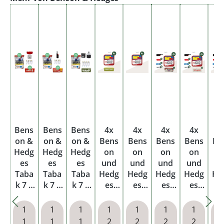
Bens
Bens
Bens
4x
4x
4x
4x
4
on &
on &
on &
Bens
Bens
Bens
Bens
Be
Hedg
Hedg
Hedg
on
on
on
on
o
es
es
es
und
und
und
und
u
Taba
Taba
Taba
Hedg
Hedg
Hedg
Hedg
He
k 7 x
k 7 x
k 7 x
es
es
es
es
e
Beute
Beute
Beute
Volu
Volu
Volu
Volu
Vo
l mit
l mit
l mit
ment
ment
ment
ment
me
1
1
1
1
1
1
1
Mark
Plus
wähl
abak
abak
abak
abak
ab
1
1
1
2
2
2
2