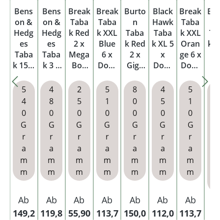
Bens
Bens
Break
Break
Burto
Black
Break
Bu
on &
on &
Taba
Taba
n
Hawk
Taba
Hedg
Hedg
k Red
k XXL
Taba
Taba
k XXL
Ta
es
es
2 x
Blue
k Red
k XL 5
Oran
k 
Taba
Taba
Mega
6 x
2 x
x
ge 6 x
3
k 15 x
k 3 x
Box
Dose
Giga
Dose
Dose
Gi
Dose
Beute
mit
mit
Box
mit
mit
B
mit
l mit
wähl
wähl
400g
wähl
wähl
40
5
4
2
5
8
4
5
2000
Hülse
baren
baren
mit
baren
baren
m
4
8
5
1
0
5
1
King
n
Filter
Hülse
wähl
Hülse
Hülse
wä
0
0
0
0
0
0
0
Size
hülse
n und
baren
n
n und
ba
G
G
G
G
G
G
G
Hülse
n und
Metal
Hülse
Metal
Hü
r
r
r
r
r
r
r
n
Asch
letui
n und
letui
n 
a
a
a
a
a
a
a
r
enbe
Asch
As
m
m
m
m
m
m
m
cher
enbe
en
m
m
m
m
m
m
m
cher
ch
Ab
Ab
Ab
Ab
Ab
Ab
Ab
A
149,2
119,8
55,90
113,7
150,0
112,0
113,7