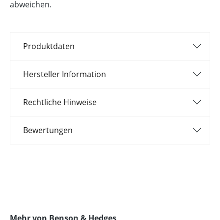
abweichen.
Produktdaten
Hersteller Information
Rechtliche Hinweise
Bewertungen
Produktgalerie überspringen
Mehr von Benson & Hedges