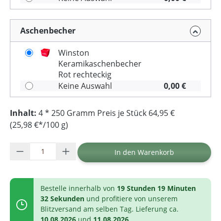
Aschenbecher
Winston
Keramikaschenbecher
Rot rechteckig
Keine Auswahl
0,00 €
Inhalt:
4 * 250 Gramm Preis je Stück 64,95 €
(25,98 €*/100 g)
Produkt Anzahl: Gib den gewünschten Wer
In den Warenkorb
Bestelle innerhalb von
19 Stunden 19 Minuten
32 Sekunden
und profitiere von unserem
Blitzversand am selben Tag. Lieferung ca.
10.08.2026
und
11.08.2026
.