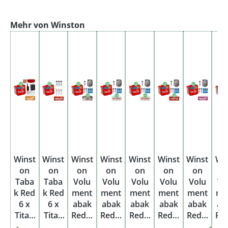
Produktgalerie überspringen
Mehr von Winston
Winst
Winst
Winst
Winst
Winst
Winst
Winst
Wi
on
on
on
on
on
on
on
o
Taba
Taba
Volu
Volu
Volu
Volu
Volu
Vo
k Red
k Red
ment
ment
ment
ment
ment
me
6 x
6 x
abak
abak
abak
abak
abak
ab
Titan
Titan
Red 6
Red 6
Red 6
Red 6
Red 6
Re
Box
Box
x
x
x
x
x