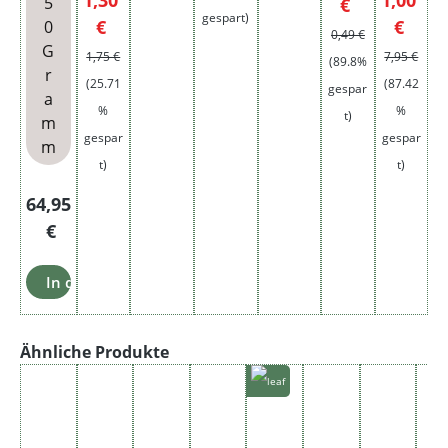
5
Regulärer Preis:
€
eckig
gespart)
Regulärer Preis:
Regulär
€
€
0
0,49 €
G
1,75 €
7,95 €
(89.8%
r
(25.71
(87.42
gespar
a
%
%
t)
m
gespar
gespar
m
t)
t)
Regulärer Preis:
64,95
€
In den Warenkorb
Produktgalerie überspringen
Ähnliche Produkte