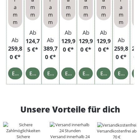
hülse
Filter
hülse
hülse
Xtra
Xtra
Fil
a
m
a
m
m
m
a
n
hülse
n und
n und
Hülse
Hülse
hü
m
m
m
m
m
m
m
n
Asch
Stofft
n
n
m
m
m
enbe
asche
cher
Ab
Ab
Ab
Ab
Ab
Ab
Ab
A
124,7
129,9
129,9
129,9
259,8
389,7
259,8
25
5 €*
0 €*
0 €*
0 €*
0 €*
0 €*
0 €*
0 
Einzelheiten
Einzelheiten
Einzelheiten
Einzelheiten
Einzelheiten
Einzelheiten
Einzelheiten
Einz
Unsere Vorteile für dich
Versandkostenfrei ab
Sichere
Versand innerhalb 24
70 €