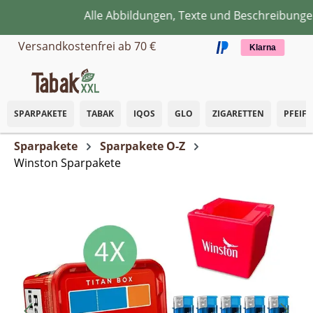
Alle Abbildungen, Texte und Beschreibungen d
Zum Hauptinhalt springen
Versandkostenfrei ab 70 €
Klarna
SPARPAKETE
TABAK
IQOS
GLO
ZIGARETTEN
PFEIF
Sparpakete
Sparpakete O-Z
Winston Sparpakete