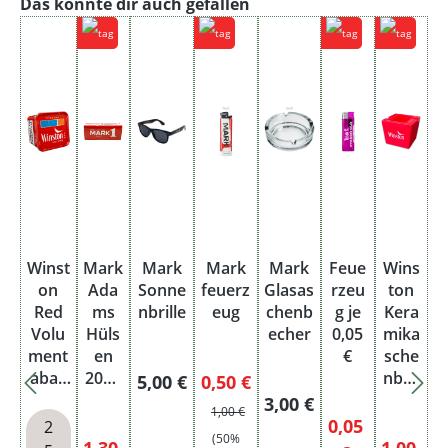
Produktgalerie überspringen
Das könnte dir auch gefallen
Winst
Mark
Mark
Mark
Mark
Feue
Wins
on
Ada
Sonne
feuerz
Glasas
rzeu
ton
Red
ms
nbrille
eug
chenb
g je
Kera
Volu
Hüls
echer
0,05
mika
ment
en
€
sche
abak
200e
nbec
Regulärer Preis:
Verkaufspreis:
5,00 €
0,50 €
Titan
r je
her
Regulärer Preis:
3,00 €
Regulärer Preis:
1,00 €
Box
1.30
Rot
Verkaufspreis:
0,05
2
(50%
€
recht
Verkaufspreis:
Verkauf
1,30
1,00