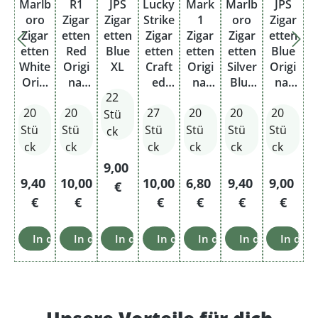
Marlb
R1
JPS
Lucky
Mark
Marlb
JPS
oro
Zigar
Zigar
Strike
1
oro
Zigar
Zigar
etten
etten
Zigar
Zigar
Zigar
etten
etten
Red
Blue
etten
etten
etten
Blue
White
Origi
XL
Craft
Origi
Silver
Origi
Origi
nal
ed
nal
Blue
nal
22
nal
Pack
Blue
White
Origi
Pack
20
20
27
20
20
20
Pack
Giga
&
nal
Stü
Silver
Pack
Stü
Stü
Stü
Stü
Stü
Stü
ck
Origi
ck
ck
ck
ck
ck
ck
nal
Regulärer Preis:
9,00
Pack
Regulärer Preis:
Regulärer Preis:
Regulärer Preis:
Regulärer Preis:
Regulärer Preis
Reguläre
9,40
10,00
10,00
6,80
9,40
9,00
€
€
€
€
€
€
€
In den Warenkorb
In den Warenkorb
In den Warenkorb
In den Warenkorb
In den Warenkorb
In den Warenk
In den