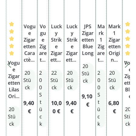
Vogu
Vo
Luck
Luck
JPS
Ma
Mark
e
gu
y
y
Zigar
rk
1
Zigar
e
Strik
Strik
etten
1
Zigar
etten
Zig
e
e
Blue
Zig
etten
Cara
are
Zigar
Zigar
Long
are
Origi
Durchschnittliche Bewertung von 5 von 5 Sternen
ctère
tte
etten
etten
tte
nal
Durch
Vogu
Vog
20
Bleu
n
Blue
Blue
n
Whit
e
e
20
2
22
20
2
20
e
Ca
Giga
Origi
Ori
e &
Stü
Zigar
Zigar
Origi
rac
nal
gin
Silve
Stü
0
Stü
Stü
0
Stü
ck
etten
ette
nal
tèr
Pack
al
r
ck
0
ck
ck
0
ck
Lilas
Bleu
Pack
e
Wh
Origi
S
S
Regulärer Preis:
9,10
Origi
e
Lil
ite
nal
t
t
Regulärer Preis:
Regulärer Preis:
Regulärer Preis:
Regulärer P
9,40
10,0
9,40
6,80
nal
Origi
€
as
&
Pack
20
ü
ü
20
Pack
nal
€
0 €
€
€
Ori
Sil
Pack
Stü
c
c
Stü
gin
ver
ck
k
k
ck
al
Ori
Pa
gin