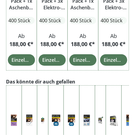
Pack + 1x
Pack + 3x
Pack + 1x
Pack + 3x
Aschenbec
Elektro-
Aschenbec
Elektro-
her
Feuerzeuge
her
Feuerzeuge
400 Stück
400 Stück
400 Stück
400 Stück
Ab
Ab
Ab
Ab
188,00 €*
188,00 €*
188,00 €*
188,00 €*
Einzelheiten
Einzelheiten
Einzelheiten
Einzelheiten
Produktgalerie überspringen
Das könnte dir auch gefallen