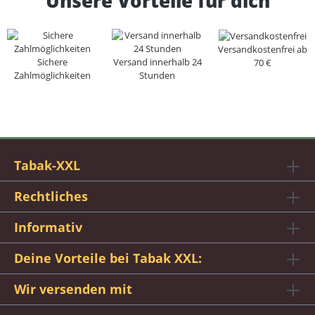
Unsere Vorteile für dich
Versandkostenfrei ab
Sichere
Versand innerhalb 24
70 €
Zahlmöglichkeiten
Stunden
Tabak-XXL
Rechtliches
Informativ
Deine Vorteile bei Tabak XXL:
Wir versenden mit