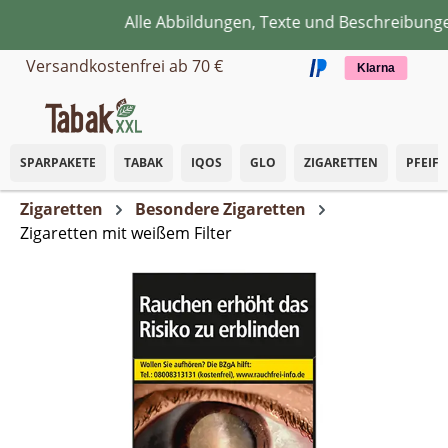
Alle Abbildungen, Texte und Beschreibungen 
Zum Hauptinhalt springen
Versandkostenfrei ab 70 €
Klarna
SPARPAKETE
TABAK
IQOS
GLO
ZIGARETTEN
PFEIF
Zigaretten
Besondere Zigaretten
Zigaretten mit weißem Filter