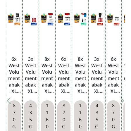
6x
3x
8x
6x
8x
3x
6x
8
West
West
West
West
West
West
West
We
Volu
Volu
Volu
Volu
Volu
Volu
Volu
Vo
ment
ment
ment
ment
ment
ment
ment
me
abak
abak
abak
abak
abak
abak
abak
ab
XL
XL
XL
XL
XL
XL
XL
X
Yello
Yello
Yello
Yello
Yello
Yello
Yello
Ye
w
w
w
w
w
w
w
8
4
1
8
1
4
8
Beute
Beute
Beute
Beute
Beute
Beute
Beute
Be
7
3
1
7
1
3
7
l mit
l mit
l mit
l mit
l mit
l mit
l mit
l m
0
5
6
0
6
5
0
Wähl
wähl
wähl
Wähl
wähl
wähl
Wähl
wä
G
G
0
G
0
G
G
baren
baren
baren
baren
baren
baren
baren
ba