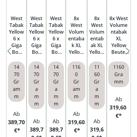
West
West
West
8x
8x
8x West
Tabak
Tabak
Tabak
West
West
Volume
Yellow
Yellow
Yellow
Volum
Volum
ntabak
6 x
6 x
6 x
entaba
entab
XL
Giga
Giga
Giga
k XL
ak XL
Yellow
Box
Box
Box
Yellow
Yellow
Beutel
mit
mit
mit
Beutel
Beutel
mit
wählba
wählb
wählb
mit
mit
wählbar
14
14
14
116
11
1160
ren
aren
aren
wählba
wählb
en
70
70
70
0
60
Gra
Hülsen
Hülse
Filterh
ren
aren
Hülsen
Gr
Gr
Gr
Gr
Gr
mm
und
n
ülsen
Hülsen
Hülse
und
am
a
a
am
a
Metall
und
n
Aschenb
m
m
m
m
m
Ab
etui
Etui
echer
m
m
m
319,60
Ab
Ab
€*
Ab
Ab
Ab
389,70
319,60
389,7
389,7
319,6
€*
€*