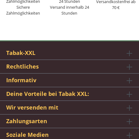
Versandkostenfrei ab
Sichere
Versand innerhalb 24
70 €
Zahlmöglichkeiten
Stunden
Tabak-XXL
Rechtliches
Informativ
Deine Vorteile bei Tabak XXL:
Wir versenden mit
Zahlungsarten
Soziale Medien