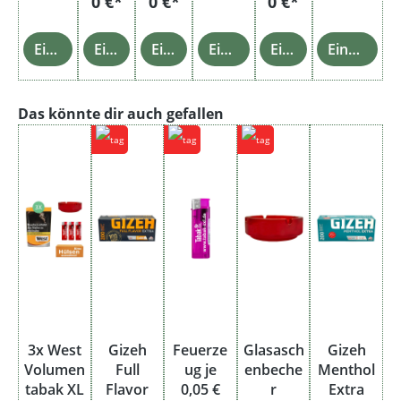
0 €*
0 €*
0 €*
Einzelheiten
Einzelheiten
Einzelheiten
Einzelheiten
Einzelheiten
Einzelheiten
Produktgalerie überspringen
Das könnte dir auch gefallen
3x West
Gizeh
Feuerze
Glasasch
Gizeh
Volumen
Full
ug je
enbeche
Menthol
tabak XL
Flavor
0,05 €
r
Extra