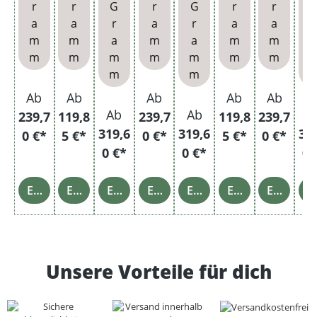
r
r
G
r
G
r
r
Hülse
Filter
Hülse
Filter
Hülse
Hülse
Hülse
Hü
a
a
r
a
r
a
a
r
n und
hülse
n und
hülse
n
n und
n
n 
m
m
a
m
a
m
m
Etui
n
Asch
n
Asch
Et
m
m
m
m
m
m
m
enbe
enbe
m
m
cher
cher
Ab
Ab
Ab
Ab
Ab
Ab
Ab
A
239,7
119,8
239,7
119,8
239,7
319,6
319,6
31
0 €*
5 €*
0 €*
5 €*
0 €*
0 €*
0 €*
0 
Einzelheiten
Einzelheiten
Einzelheiten
Einzelheiten
Einzelheiten
Einzelheiten
Einzelheiten
Einz
Unsere Vorteile für dich