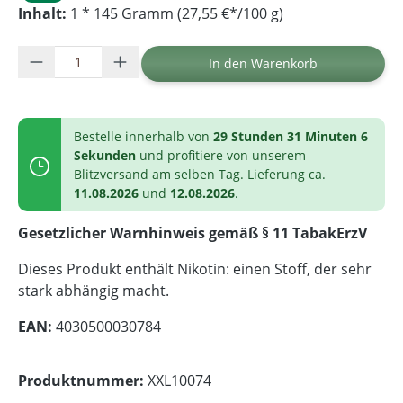
Inhalt:
1 * 145 Gramm (27,55 €*/100 g)
Produkt Anzahl: Gib den gewünschten Wer
In den Warenkorb
Bestelle innerhalb von
29 Stunden 31 Minuten 6
Sekunden
und profitiere von unserem
Blitzversand am selben Tag. Lieferung ca.
11.08.2026
und
12.08.2026
.
Gesetzlicher Warnhinweis gemäß § 11 TabakErzV
Dieses Produkt enthält Nikotin: einen Stoff, der sehr
stark abhängig macht.
EAN:
4030500030784
Produktnummer:
XXL10074