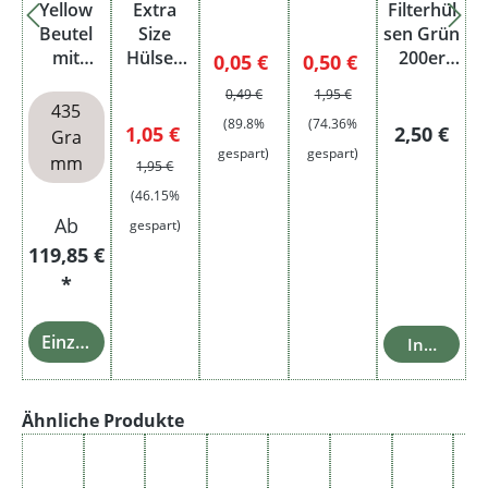
Yellow
Extra
Filterhül
Beutel
Size
sen Grün
mit
Hülsen
200er
Verkaufspreis:
Regulärer Preis:
Verkaufspreis:
Regulärer Preis:
0,05 €
0,50 €
wählbar
200er je
Packung
0,49 €
1,95 €
en
1.05 €
435
(89.8%
(74.36%
Hülsen
Verkaufspreis:
Regulärer Preis:
Regulärer 
1,05 €
2,50 €
Gra
gespart)
gespart)
mm
1,95 €
(46.15%
Ab
gespart)
119,85 €
*
Einzelheiten
In den Wa
Produktgalerie überspringen
Ähnliche Produkte