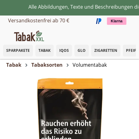
Alle Abbildungen, Texte und Beschreibungen dien
Zum Hauptinhalt springen
Versandkostenfrei ab 70 €
Klarna
SPARPAKETE
TABAK
IQOS
GLO
ZIGARETTEN
PFEIF
Tabak
Tabaksorten
Volumentabak