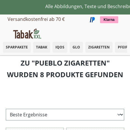
Alle Abbildungen, Texte und Beschreibu
Zum Hauptinhalt springen
Versandkostenfrei ab 70 €
Klarna
SPARPAKETE
TABAK
IQOS
GLO
ZIGARETTEN
PFEIF
ZU "PUEBLO ZIGARETTEN"
WURDEN 8 PRODUKTE GEFUNDEN
Filter