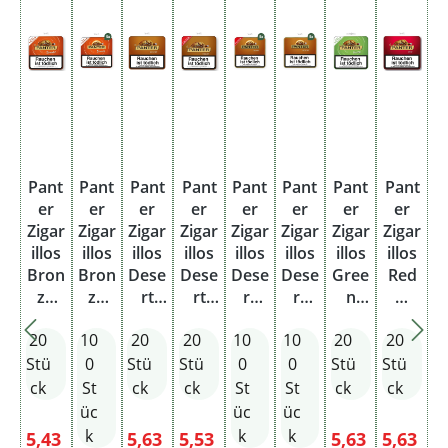
Pant
Pant
Pant
Pant
Pant
Pant
Pant
Pant
er
er
er
er
er
er
er
er
Zigar
Zigar
Zigar
Zigar
Zigar
Zigar
Zigar
Zigar
illos
illos
illos
illos
illos
illos
illos
illos
Bron
Bron
Dese
Dese
Dese
Dese
Gree
Red
ze
ze
rt
rt
rt
rt
n
M
Swirl
Swirl
Gold
Gold
Gold
Gold
Swirl
Vanil
20
10
20
20
10
10
20
20
Filter
Filte
M
M
M
M
Filter
le
M
r M
Kaffe
Kaffe
Kaff
Kaff
Stü
0
Stü
Stü
0
0
Stü
Stü
Cogn
Cog
e
e mit
ee
ee
ck
St
ck
ck
St
St
ck
ck
ac
nac
Filter
mit
Stan
üc
üc
üc
Stan
Filte
ge
k
k
k
Verkaufspreis:
Verkaufspreis:
Verkaufspreis:
Verkaufspreis
Verkauf
5,43
5,63
5,53
5,63
5,63