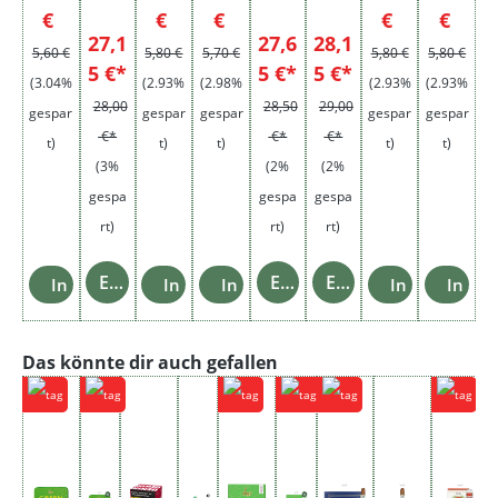
ge
r
Regulärer Preis:
Regulärer Preis:
Regulärer Preis:
Regulärer Preis:
Regulär
€
€
€
€
€
Stan
27,1
27,6
28,1
ge
5,60 €
5,80 €
5,70 €
5,80 €
5,80 €
5 €*
5 €*
5 €*
(3.04%
(2.93%
(2.98%
(2.93%
(2.93%
28,00
28,50
29,00
gespar
gespar
gespar
gespar
gespar
€*
€*
€*
t)
t)
t)
t)
t)
(3%
(2%
(2%
gespa
gespa
gespa
rt)
rt)
rt)
Einzelheiten
Einzelheiten
Einzelheiten
In den Warenkorb
In den Warenkorb
In den Warenkorb
In den Ware
In de
Produktgalerie überspringen
Das könnte dir auch gefallen