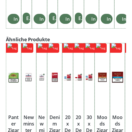
Einzelheiten
Einzelheiten
Einzelheiten
In den Warenkorb
In den Warenkorb
In den Warenkorb
In den Warenkorb
In den War
In d
Produktgalerie überspringen
Ähnliche Produkte
Pant
New
Ne
Deni
20
20
30
Moo
Moo
er
mins
w
m
x
x
x
ds
ds
C
Zigar
ter
mi
Zigar
De
De
De
Zigar
Zigar