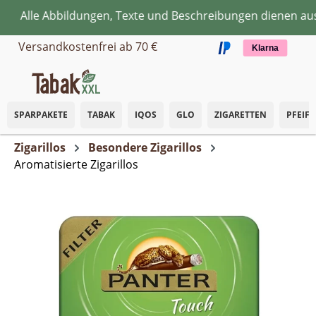
Alle Abbildungen, Texte und Beschreibungen dienen aussc
Zum Hauptinhalt springen
Versandkostenfrei ab 70 €
Klarna
SPARPAKETE
TABAK
IQOS
GLO
ZIGARETTEN
PFEIF
Zigarillos
Besondere Zigarillos
Aromatisierte Zigarillos