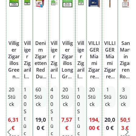
Villig
Vill
Deni
Vill
Villig
Vill
VILLI
VILLI
San
er
ige
m
ige
er
ige
GER
GER
Mart
Zigar
r
Zigar
r
Zigar
r
Mia
Mia
in
illos
Zig
etten
Zig
illos
Zig
mi
mi
Zigar
Gree
aril
Red
aril
Long
aril
Zigar
Zigar
ren
n
los
Duo
los
Gree
los
ren
ren
Robu
Mini
Gr
Pack
20
n M
Lo
Gene
Gene
sto
20
1
60
4
20
1
20
1
3
M
ee
5XL
x
mit
ng
roso
roso
Tubo
mit
n
Lo
Filter
Gr
Kiste
Einze
Stü
0
Stü
0
Stü
0
Stü
Stü
Stü
Filter
Mi
ng
ee
lstüc
ck
0
ck
0
ck
0
ck
ck
ck
ni
Gr
n
k
S
S
S
M
ee
M
t
t
t
Verkaufspreis:
Regulärer Preis:
Verkaufspreis:
Verkaufspreis:
Regulärer Pr
Verkau
6,31
19,0
7,57
194,
20,0
50,9
mit
n
mit
ü
ü
ü
Regulärer Preis:
Regulärer Preis:
Reg
€
0 €
€
00 €
0 €
3 €
Filt
Filt
Filt
c
c
c
Regulärer Preis: