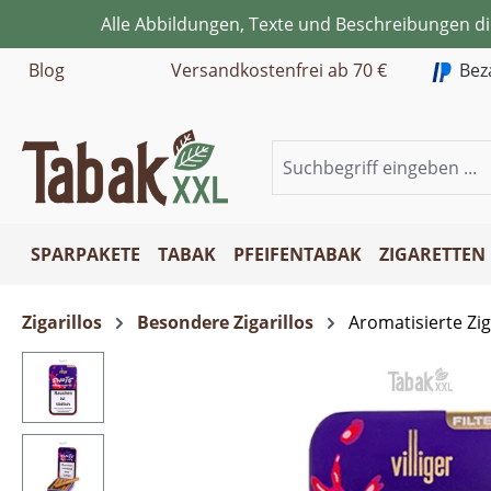
Alle Abbildungen, Texte und Beschreibungen d
m Hauptinhalt springen
Zur Suche springen
Zur Hauptnavigation springen
Blog
Versandkostenfrei ab 70 €
Bez
SPARPAKETE
TABAK
PFEIFENTABAK
ZIGARETTEN
Zigarillos
Besondere Zigarillos
Aromatisierte Zig