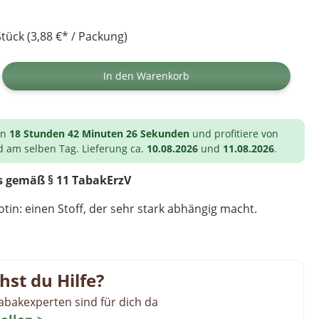
tück (3,88 €* / Packung)
ib den gewünschten Wert ein oder benutz
In den Warenkorb
on
18 Stunden 42 Minuten 25 Sekunden
und profitiere von
d am selben Tag. Lieferung ca.
10.08.2026
und
11.08.2026
.
s gemäß § 11 TabakErzV
tin: einen Stoff, der sehr stark abhängig macht.
hst du Hilfe?
abakexperten sind für dich da