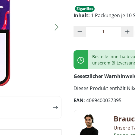
Zigarillos
Inhalt:
1 Packungen je 10 S
Produkt Anzahl: G
Bestelle innerhalb v
unserem Blitzversan
Gesetzlicher Warnhinwei
Dieses Produkt enthält Niko
EAN:
4069400037395
Brauc
Unsere T