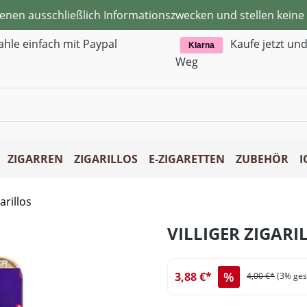
ienen ausschließlich Informationszwecken und stellen kei
ahle einfach mit Paypal
Kaufe jetzt un
Klarna
Weg
ZIGARREN
ZIGARILLOS
E-ZIGARETTEN
ZUBEHÖR
I
arillos
VILLIGER ZIGARI
%
3,88 €*
4,00 €*
(3% ges