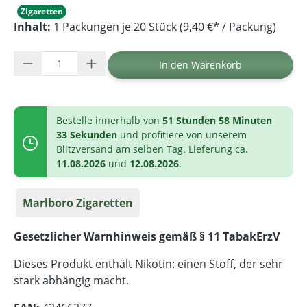
Zigaretten
Inhalt:
1 Packungen je 20 Stück (9,40 €* / Packung)
Produkt Anzahl: Gib den gewünschten Wer
In den Warenkorb
Bestelle innerhalb von
51 Stunden 58 Minuten
33 Sekunden
und profitiere von unserem
Blitzversand am selben Tag. Lieferung ca.
11.08.2026
und
12.08.2026
.
Marlboro Zigaretten
Gesetzlicher Warnhinweis gemäß § 11 TabakErzV
Dieses Produkt enthält Nikotin: einen Stoff, der sehr
stark abhängig macht.