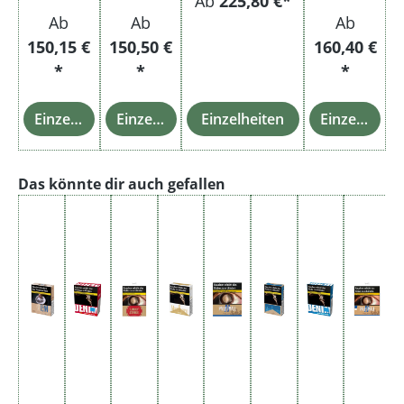
Ab
225,80 €*
Ab
Ab
Ab
150,15 €
150,50 €
160,40 €
*
*
*
Einzelheiten
Einzelheiten
Einzelheiten
Einzelheiten
Produktgalerie überspringen
Das könnte dir auch gefallen