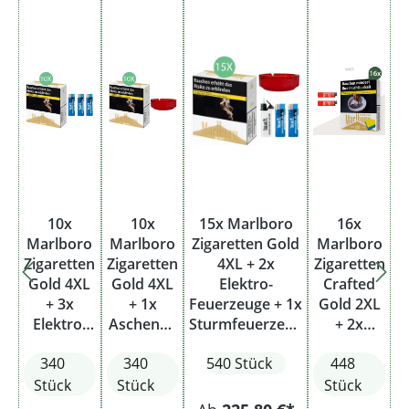
10x
10x
15x Marlboro
16x
Marlboro
Marlboro
Zigaretten Gold
Marlboro
Zigaretten
Zigaretten
4XL + 2x
Zigaretten
Gold 4XL
Gold 4XL
Elektro-
Crafted
+ 3x
+ 1x
Feuerzeuge + 1x
Gold 2XL
Elektro-
Aschenbe
Sturmfeuerzeug
+ 2x
Feuerzeu
cher
+ 1x
Feuerzeu
340
340
540 Stück
448
ge
Aschenbecher
ge
Stück
Stück
Stück