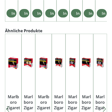
In den Warenkorb
In den Warenkorb
In den Warenkorb
In den Warenkorb
In den Warenkorb
In den Warenkorb
In den Ware
In d
Produktgalerie überspringen
Ähnliche Produkte
Marlb
Marl
Marlb
Marl
Marl
Marl
Marl
oro
boro
oro
boro
boro
boro
boro
Zigaret
Zigar
Zigaret
Zigar
Zigar
Zigar
Zigar