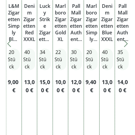
L&M
Deni
Luck
Marl
Pall
Marl
Deni
Pall
Zigar
m
y
boro
Mall
boro
m
Mall
r
etten
Zigar
Strik
Zigar
Zigar
Zigar
Zigar
Zigar
Simp
etten
e
etten
etten
etten
etten
etten
ly
Red
Zigar
Gold
Auth
Simp
Blue
Auth
Z
Blue
XXXL
etten
XL
entic
ly
XXXL
entic
a
Origi
Auth
Blue
Blue
Blue
t
20
40
34
22
30
20
40
35
nal
entic
Supe
Origi
Xtra
Pack
Red
r
nal
Stü
Stü
Stü
Stü
Stü
Stü
Stü
Stü
Xtra
Pack
ck
ck
ck
ck
ck
ck
ck
ck
O
g
t
Regulärer Preis:
Regulärer Preis:
Regulärer Preis:
Regulärer Preis:
Regulärer Preis:
Regulärer Preis:
Regulärer Pre
Regulär
9,00
13,0
15,0
10,0
12,0
9,40
13,0
14,0
€
0 €
0 €
0 €
0 €
€
0 €
0 €
c
k
S
9