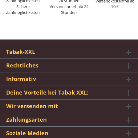
Versandkostenfrei ab
Sichere
Versand innerhalb 24
70 €
Zahlmöglichkeiten
Stunden
Tabak-XXL
Rechtliches
Informativ
Deine Vorteile bei Tabak XXL:
Wir versenden mit
Zahlungsarten
Soziale Medien