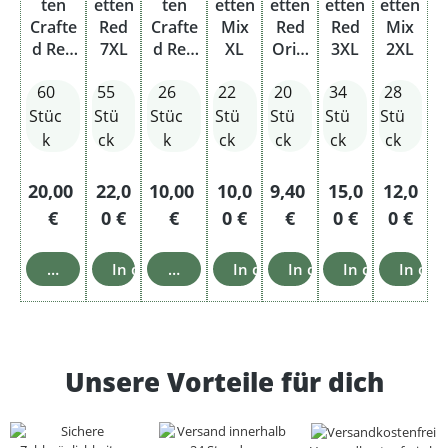
ten
etten
ten
etten
etten
etten
etten
Crafte
Red
Crafte
Mix
Red
Red
Mix
d Red
7XL
d Red
XL
Origi
3XL
2XL
7XL
2XL
nal
60
55
26
22
20
34
28
Pack
Stüc
Stü
Stüc
Stü
Stü
Stü
Stü
k
ck
k
ck
ck
ck
ck
Regulärer Preis:
Regulärer Preis:
Regulärer Preis:
Regulärer Preis:
Regulärer Preis:
Regulärer Prei
Regulär
20,00
22,0
10,00
10,0
9,40
15,0
12,0
€
0 €
€
0 €
€
0 €
0 €
In den Warenkorb
In den Warenkorb
In den Warenkorb
In den Warenkorb
In den Warenkorb
In den Waren
In de
Unsere Vorteile für dich