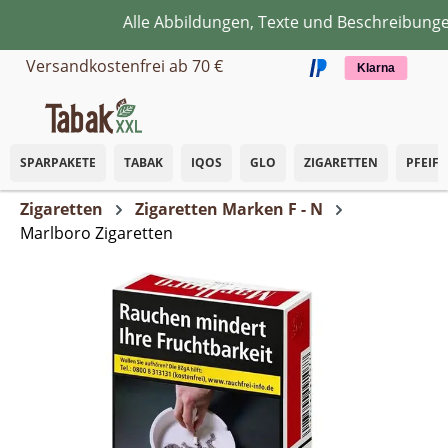
Alle Abbildungen, Texte und Beschreibungen 
Zum Hauptinhalt springen
Versandkostenfrei ab 70 €
Klarna
SPARPAKETE
TABAK
IQOS
GLO
ZIGARETTEN
PFEIF
Zigaretten
Zigaretten Marken F - N
Marlboro Zigaretten