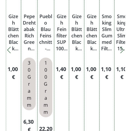
Gize
Pepe
Puebl
Gize
Gize
Gize
Smo
Smo
h
Dreht
o
h
h
h
king
king
Blätt
abak
Blau
Fein
Blätt
Blätt
Slim
Ultra
chen
Rich
Feins
filter
chen
chen
Gum
Slim
Blac
Gree
chnitt
SUP
Blac
Blac
med
Filter
k
n
-
100 x
k
k
Filter
15 x
Fine
Pouc
Taba
8
Speci
Origi
mit
5,3
100
h
k
mm
al
nal
Kleb
mm
3
1
Blatt
Dose
100
100
efläc
Beut
Regulärer Preis:
Regulärer Preis:
Regulärer Preis:
Regulärer Preis:
Regulärer Pr
Regulä
1,00
1,40
1,00
1,00
1,10
1,10
0
0
Blatt
Blatt
he
el
€
€
€
€
€
€
G
0
15 x
r
G
6
a
r
mm
m
a
Beut
m
m
el
m
Regulärer Preis:
6,30
Regulärer Preis:
22,20
€