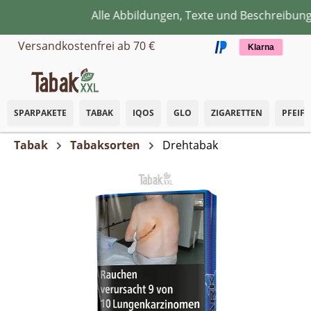
Alle Abbildungen, Texte und Beschreibungen
Zum Hauptinhalt springen
Versandkostenfrei ab 70 €
Klarna
SPARPAKETE
TABAK
IQOS
GLO
ZIGARETTEN
PFEIF
Tabak
Tabaksorten
Drehtabak