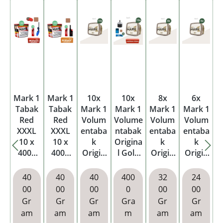
Mark 1
Mark 1
10x
10x
8x
6x
Tabak
Tabak
Mark 1
Mark 1
Mark 1
Mark 1
Red
Red
Volum
Volume
Volum
Volum
XXXL
XXXL
entaba
ntabak
entaba
entaba
10 x
10 x
k
Origina
k
k
400g
400g
Origin
l Gold
Origin
Origin
Eimer
Eimer
al Gold
Eimer
al Gold
al Gold
mit
mit
Eimer
mit
Eimer
Eimer
40
40
40
400
32
24
Feuerz
Stabfe
wählba
00
00
00
0
00
00
eugen
uerzeu
ren
Gr
Gr
Gr
Gra
Gr
Gr
g
Hülsen
am
am
am
m
am
am