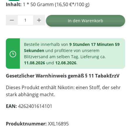
Inhalt:
1 * 50 Gramm (16,50 €*/100 g)
Produkt Anzahl: Gib den gewünschten Wer
In den Warenkorb
Bestelle innerhalb von
9 Stunden 17 Minuten 59
Sekunden
und profitiere von unserem
Blitzversand am selben Tag. Lieferung ca.
11.08.2026
und
12.08.2026
.
Gesetzlicher Warnhinweis gemäß § 11 TabakErzV
Dieses Produkt enthält Nikotin: einen Stoff, der sehr
stark abhängig macht.
EAN:
4262401614101
Produktnummer:
XXL16895