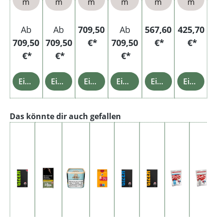
m
m
m
m
m
m
Ab
Ab
709,50
Ab
567,60
425,70
709,50
709,50
€*
709,50
€*
€*
€*
€*
€*
Einzelheiten
Einzelheiten
Einzelheiten
Einzelheiten
Einzelheiten
Einzelheiten
Produktgalerie überspringen
Das könnte dir auch gefallen