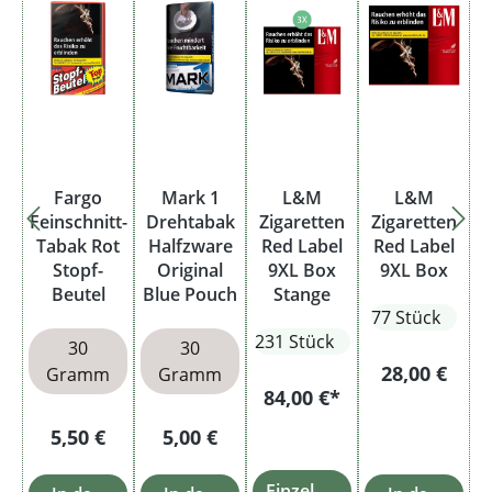
Fargo
Mark 1
L&M
L&M
Feinschnitt-
Drehtabak
Zigaretten
Zigaretten
Tabak Rot
Halfzware
Red Label
Red Label
Stopf-
Original
9XL Box
9XL Box
Beutel
Blue Pouch
Stange
77 Stück
231 Stück
30
30
Regulärer Pr
28,00 €
Gramm
Gramm
84,00 €*
Regulärer Preis:
Regulärer Preis:
5,50 €
5,00 €
Einzelheiten