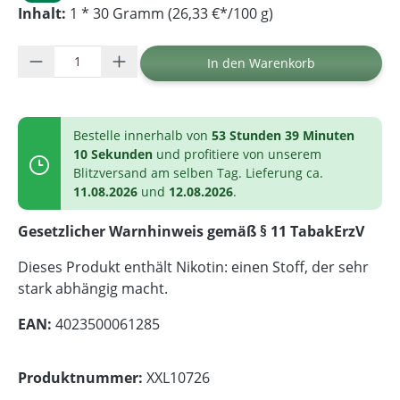
Inhalt:
1 * 30 Gramm (26,33 €*/100 g)
Produkt Anzahl: Gib den gewünschten Wer
In den Warenkorb
Bestelle innerhalb von
53 Stunden 39 Minuten
10 Sekunden
und profitiere von unserem
Blitzversand am selben Tag. Lieferung ca.
11.08.2026
und
12.08.2026
.
Gesetzlicher Warnhinweis gemäß § 11 TabakErzV
Dieses Produkt enthält Nikotin: einen Stoff, der sehr
stark abhängig macht.
EAN:
4023500061285
Produktnummer:
XXL10726