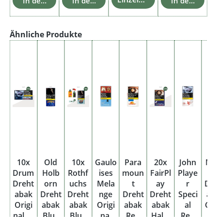
In den Warenkorb
In den Warenkorb
In den Ware
Produktgalerie überspringen
Ähnliche Produkte
10x
Old
10x
Gaulo
Para
20x
John
Ma
Drum
Holb
Rothf
ises
moun
FairPl
Playe
Dreht
orn
uchs
Mela
t
ay
r
Dr
abak
Dreht
Dreht
nge
Dreht
Dreht
Speci
ab
Origi
abak
abak
Origi
abak
abak
al
Cla
nal M
Blue
Blue
nal
Red
Halfz
Red