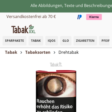
Alle Abbildungen, Texte und Beschreibungen 
Zum Hauptinhalt springen
Versandkostenfrei ab 70 €
Klarna
SPARPAKETE
TABAK
IQOS
GLO
ZIGARETTEN
PFEIF
Tabak
Tabaksorten
Drehtabak