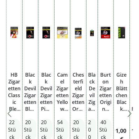
HB
Blac
Blac
Cam
Ches
Bla
Burt
Gize
Gi
Zigar
k
k
el
terfi
ck
on
h
etten
Devil
Devil
Zigar
eld
De
Zigar
Blätt
Bl
Class
Zigar
Zigar
etten
Zigar
vil
etten
chen
k 
ic
etten
etten
Yello
etten
Zig
Origi
Blac
Sl
Blen
Blac
Pink
w
Oran
are
nal
k
Fil
d Rot
k
Origi
Big
ge
tte
Rot
Fine
S
22
20
20
54
20
2
40
Big
Origi
nal
Pack
Origi
n
XXXL
100
100
Pack
nal
Pack
6XL
nal
Bla
Blatt
Stü
Stü
Stü
Stü
Stü
0
Stü
Regulärer
Reg
1,00
1,
Pack
Pack
ck
m
ck
ck
ck
ck
ck
0
ck
€