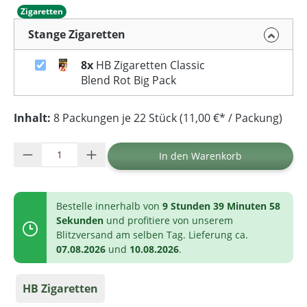
Zigaretten
Stange Zigaretten
8x
HB Zigaretten Classic
Blend Rot Big Pack
Inhalt:
8 Packungen je 22 Stück (11,00 €* / Packung)
Produkt Anzahl: Gib den gewünschten Wer
In den Warenkorb
Bestelle innerhalb von
9 Stunden 39 Minuten 58
Sekunden
und profitiere von unserem
Blitzversand am selben Tag. Lieferung ca.
07.08.2026
und
10.08.2026
.
HB Zigaretten