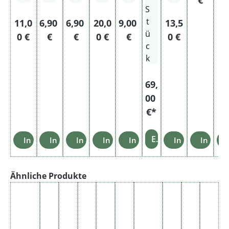
Ori
Be
S
gin
e
t
Regulärer Preis:
Regulärer Preis:
Regulärer Preis:
Regulärer Preis:
Regulärer Preis:
Regulärer Preis
11,0
6,90
6,90
20,0
9,00
13,5
al
ü
0 €
€
€
0 €
€
0 €
Pa
c
ck
k
Sta
ng
69,
e
00
€*
Einzelheiten
In den Warenkorb
In den Warenkorb
In den Warenkorb
In den Warenkorb
In den Warenkorb
In den Warenk
In den
Produktgalerie überspringen
Ähnliche Produkte