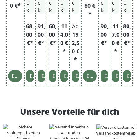
c
c
c
c
c
c
c
c
0 €*
80 €
mfeu
ng
Sta
L
ng
1x
Stur
e
ng
k
k
k
k
k
k
k
k
erzeu
e
ng
Sta
e
As
mfeu
e
*
g + 1x
e
ng
ch
erzeu
68,
91,
60,
11
Ab
90,
11
80,
Kera
e
en
g + 1x
mikas
be
Asch
00
00
00
4,0
19
00
7,0
00
chen
ch
enbe
€*
€*
€*
0 €
2,5
€*
0 €
€*
beche
er
cher
*
0 €
*
r
*
Einzelheiten
Einzelheiten
Einzelheiten
Einzelheiten
Einzelheiten
Einzelheiten
Einzelheiten
Einzelheiten
Einzelheiten
Einzelheiten
Unsere Vorteile für dich
Versandkostenfrei ab
Sichere
Versand innerhalb 24
70 €