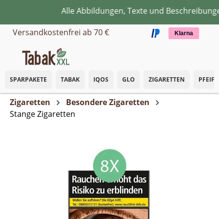
Alle Abbildungen, Texte und Beschreibungen
Zum Hauptinhalt springen
Versandkostenfrei ab 70 €
Klarna
SPARPAKETE
TABAK
IQOS
GLO
ZIGARETTEN
PFEIF
Zigaretten
Besondere Zigaretten
Stange Zigaretten