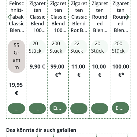
Feinsc
Zigaret
Zigaret
Zigaret
Zigaret
Zigaret
hnitt-
ten
ten
ten
ten
ten
Tabak
Classic
Classic
Classic
Round
Round
Classic
Blend
Blend
Blend
ed
ed
Blend
100
100
Rot Big
Blend
Blend
Dose
Rot
Rot
Pack
Orang
Orang
20
200
22
20
200
Origina
Origina
e
e
55
l Pack
l Pack
Origina
Origina
Stück
Stück
Stück
Stück
Stück
Gr
Stange
l Pack
l Pack
am
Stange
Regulärer Preis:
Regulärer Preis:
Regulärer Preis:
9,90 €
99,00
11,00
10,00
100,00
m
€*
€
€
€*
Regulärer Preis:
19,95
€
Einzelheiten
Einzelheiten
In den Warenkorb
In den Warenkorb
In den Warenkorb
In den Warenkor
Produktgalerie überspringen
Das könnte dir auch gefallen